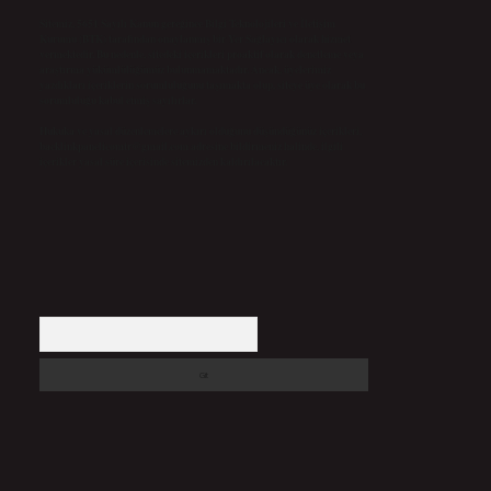
Sitemiz, 5651 Sayılı Kanun gereğince Bilgi Teknolojileri ve İletişim
Kurumu (BTK) tarafından onaylanmış bir Yer Sağlayıcı olarak hizmet
vermektedir. Bu nedenle, sitedeki içerikleri proaktif olarak denetleme veya
araştırma yükümlülüğümüz bulunmamaktadır. Ancak, üyelerimiz
yazdıkları içeriklerin sorumluluğunu taşımakta olup, siteye üye olarak bu
sorumluluğu kabul etmiş sayılırlar.
Hukuka ve yasal düzenlemelere aykırı olduğunu düşündüğünüz içerikleri,
backlinkpanelicomtr@gmail.com
adresine bildirmeniz halinde, ilgili
içerikler yasal süre içerisinde sitemizden kaldırılacaktır.
Arama