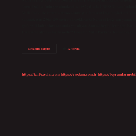
Toros Dağları’nda yer almaktadır. 1987 yılında UNESCO tarafından 
Milli Parkı ile koruma altına alınmıştır. Nemrut Dağı heykelleri ki
sunmak için 2 bin 150 metre yükseklikteki Nemrut Dağı’nın yamaçlar
görkemli kalıntıları arasında yer alıyor. Anıtsal heykeller doğu, 
Listesi’ne alınma tarihi nedir? Göreme Milli Parkı ve Kapadokya…
Nemrut
Devamını okuyun
12 Yorum
Dağı
Ne
Zaman
Unesco
Dünya
https://korfezsolar.com
https://evodam.com.tr
https://bayramlarmobi
Miras
Listesine
Alındı