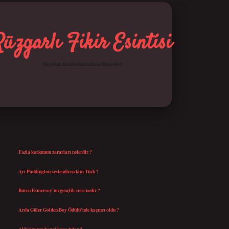
Rüzgarlı Fikir Esintisi
Hayatına hareket katan kısa hikayeler!
SIDEBAR
betci giriş
SON YAZILAR
Fazla korkunun zararları nelerdir ?
Ağustos 6, 2026
Ayı Paddington seslendiren kim Türk ?
Ağustos 5, 2026
Burcu Esmersoy’un gençlik sırrı nedir ?
Ağustos 4, 2026
Arda Güler Golden Boy Ödülü’nde kaçıncı oldu ?
Ağustos 4, 2026
Alüminyum hangi boya tutar ?