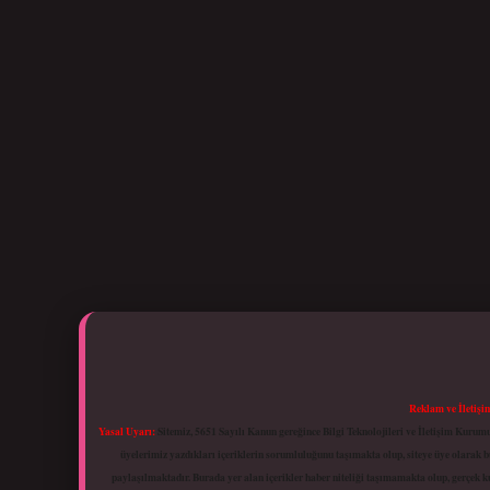
Reklam ve İletişi
Yasal Uyarı:
Sitemiz, 5651 Sayılı Kanun gereğince Bilgi Teknolojileri ve İletişim Kuru
üyelerimiz yazdıkları içeriklerin sorumluluğunu taşımakta olup, siteye üye olarak bu
paylaşılmaktadır. Burada yer alan içerikler haber niteliği taşımamakta olup, gerçek 