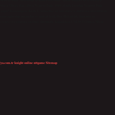
Dünya Mirası ilan edilen Nemrut Dağı, 1988 yılında kurulan Nemrut Dağı
m yaptı? Kommagene Kralı I. Antiochos’un tanrılara ve atalarına şükranlarını
ına yaptırdığı mezarlar ve anıtsal heykeller, Helenistik dönemin en
batı ve kuzey teraslarına yayılmış durumda. Kapadokya UNESCO Dünya Miras
lya.com.tr
knight online
nttgame
Sitemap