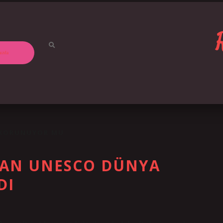
ızda
 KORUNUYOR MU
MAN UNESCO DÜNYA
DI
emrut Dağı, Adıyaman’ın Kahta ilçesinde, Ankar Dağları’nı çevreleyen