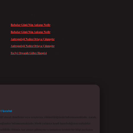
SON YORUMLAR
Babalar Günü Nün Anlamı Nedir
için
admin
Babalar Günü Nün Anlamı Nedir
için
Altan
Antropoloji Neden Ortaya Çıkmıştır
için
admin
Antropoloji Neden Ortaya Çıkmıştır
için
Ayaz
En Iyi Organik Gübre Hangisi
için
admin
 @karabul
proaktif olarak denetleme veya araştırma yükümlülüğümüz bulunmamaktadır. Ancak,
r bağlantısı bulunmamaktadır. Sitede yalnızca kendi hazırladığımız makaleler
sadüfidir. Sitemiz, kar amacı gütmeyen ve tamamen ücretsiz bir bilgi paylaşım