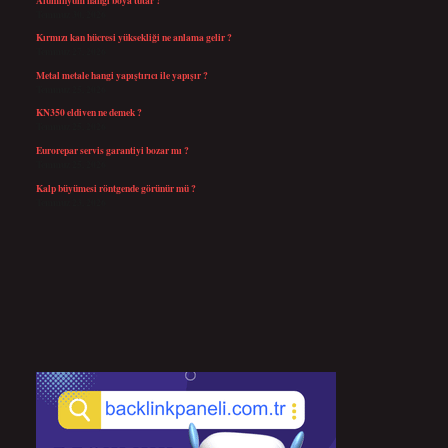
Temmuz 30, 2026
Kırmızı kan hücresi yüksekliği ne anlama gelir ?
Temmuz 27, 2026
Metal metale hangi yapıştırıcı ile yapışır ?
Temmuz 25, 2026
KN350 eldiven ne demek ?
Temmuz 25, 2026
Eurorepar servis garantiyi bozar mı ?
Temmuz 25, 2026
Kalp büyümesi röntgende görünür mü ?
Temmuz 23, 2026