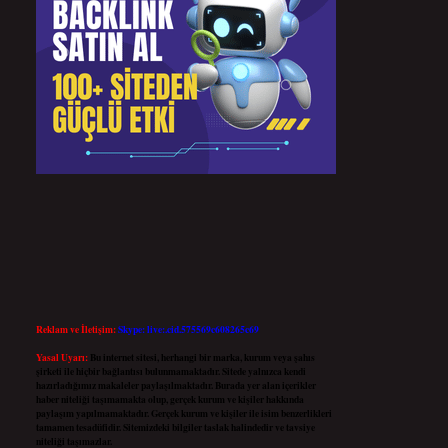
Reklam ve İletişim:
Skype: live:.cid.575569c608265c69
Yasal Uyarı:
Bu internet sitesi, herhangi bir marka, kurum veya şahıs
şirketi ile hiçbir bağlantısı bulunmamaktadır. Sitede yalnızca kendi
hazırladığımız makaleler paylaşılmaktadır. Burada yer alan içerikler
haber niteliği taşımamakta olup, gerçek kurum ve kişiler hakkında
paylaşım yapılmamaktadır. Gerçek kurum ve kişiler ile isim benzerlikleri
tamamen tesadüfidir. Sitemizdeki bilgiler taslak halindedir ve tavsiye
niteliği taşımazlar.