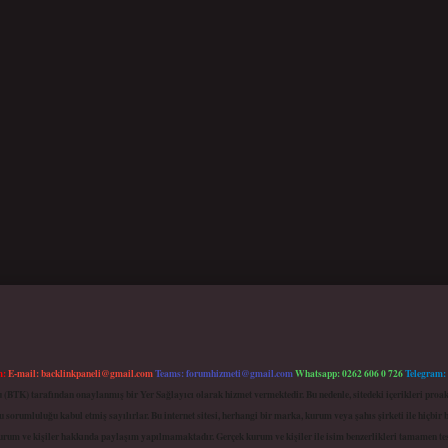
m:
E-mail:
backlinkpaneli@gmail.com
Teams:
forumhizmeti@gmail.com
Whatsapp: 0262 606 0 726
Telegram:
mu (BTK) tarafından onaylanmış bir Yer Sağlayıcı olarak hizmet vermektedir. Bu nedenle, sitedeki içerikleri 
 sorumluluğu kabul etmiş sayılırlar. Bu internet sitesi, herhangi bir marka, kurum veya şahıs şirketi ile hiçbi
kurum ve kişiler hakkında paylaşım yapılmamaktadır. Gerçek kurum ve kişiler ile isim benzerlikleri tamamen te