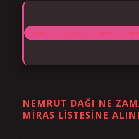
Anasayfa
Gizlilik Politikası
Yasal Uyarı
Hakkım
ETIKET:
PERI BACALARI UNESCO TARAFINDAN
NEMRUT DAĞI NE ZA
MIRAS LISTESINE ALIN
Tarih: Ekim 11, 2024
Nemrut Dağı UNESCO Dünya Miras Listesi’ne alınma tarihi nedir? N