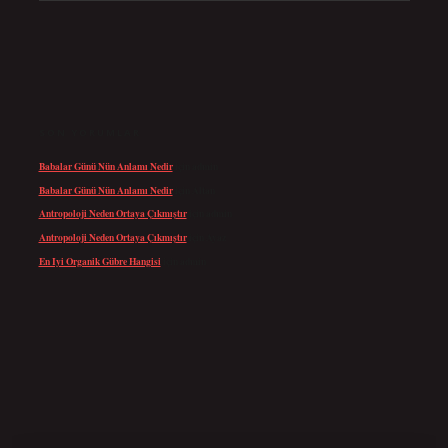
SON YORUMLAR
Babalar Günü Nün Anlamı Nedir
için
admin
Babalar Günü Nün Anlamı Nedir
için
Altan
Antropoloji Neden Ortaya Çıkmıştır
için
admin
Antropoloji Neden Ortaya Çıkmıştır
için
Ayaz
En Iyi Organik Gübre Hangisi
için
admin
 giriş