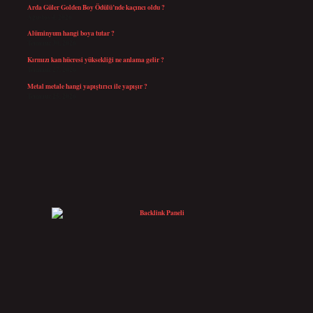
Arda Güler Golden Boy Ödülü’nde kaçıncı oldu ?
Ağustos 4, 2026
Alüminyum hangi boya tutar ?
Temmuz 30, 2026
Kırmızı kan hücresi yüksekliği ne anlama gelir ?
Temmuz 27, 2026
Metal metale hangi yapıştırıcı ile yapışır ?
Temmuz 25, 2026