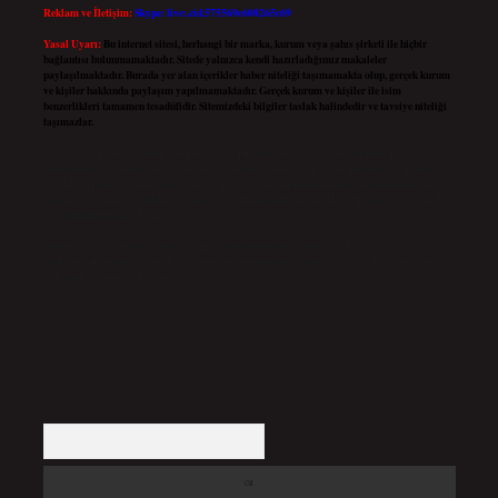
Reklam ve İletişim:
Skype: live:.cid.575569c608265c69
Yasal Uyarı:
Bu internet sitesi, herhangi bir marka, kurum veya şahıs şirketi ile hiçbir
bağlantısı bulunmamaktadır. Sitede yalnızca kendi hazırladığımız makaleler
paylaşılmaktadır. Burada yer alan içerikler haber niteliği taşımamakta olup, gerçek kurum
ve kişiler hakkında paylaşım yapılmamaktadır. Gerçek kurum ve kişiler ile isim
benzerlikleri tamamen tesadüfidir. Sitemizdeki bilgiler taslak halindedir ve tavsiye niteliği
taşımazlar.
Sitemiz, 5651 Sayılı Kanun gereğince Bilgi Teknolojileri ve İletişim Kurumu (BTK)
tarafından onaylanmış bir Yer Sağlayıcı olarak hizmet vermektedir. Bu nedenle, sitedeki
içerikleri proaktif olarak denetleme veya araştırma yükümlülüğümüz bulunmamaktadır.
Ancak, üyelerimiz yazdıkları içeriklerin sorumluluğunu taşımakta olup, siteye üye olarak
bu sorumluluğu kabul etmiş sayılırlar.
Hukuka ve yasal düzenlemelere aykırı olduğunu düşündüğünüz içerikleri,
backlinkpanelicomtr@gmail.com
adresine bildirmeniz halinde, ilgili içerikler yasal süre
içerisinde sitemizden kaldırılacaktır.
Arama