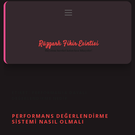
menüyü
Anasayfa
Gizlilik Politikası
Yasal Uyarı
aç
Hakkımızda
Rüzgarlı Fikir Esintisi
Hayatına hareket katan kısa hikayeler!
ETIKET:
PERFORMANSA DAYALI
DEĞERLENDIRME NEDIR
PERFORMANS DEĞERLENDIRME
SISTEMI NASIL OLMALI
Tarih: Ekim 13, 2024