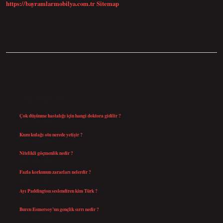
https://bayramlarmobilya.com.tr
Sitemap
SIDEBAR
SON YAZILAR
Çok düşünme hastalığı için hangi doktora gidilir ?
Ağustos 9, 2026
Kuzu kulağı otu nerede yetişir ?
Ağustos 8, 2026
Nitelikli göçmenlik nedir ?
Ağustos 8, 2026
Fazla korkunun zararları nelerdir ?
Ağustos 6, 2026
Ayı Paddington seslendiren kim Türk ?
Ağustos 5, 2026
Burcu Esmersoy’un gençlik sırrı nedir ?
Ağustos 4, 2026