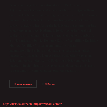
Performans değerlendirme sistemi nedir? Performans
değerlendirmesi, çalışan performansını izleme ve değerlendirme,
sonuçları kaydetme ve çalışanı bilgilendirme sürecidir. Performans
yönetimi, şirket hedefleri ile çalışanın bireysel hedefleri arasında
paralellik sağlar ve her iki tarafın hedeflerine ulaşmasını koordine
eder. Performans değerlendirme kriterleri nelerdir? Örgütsel
performansın ölçülmesinde kullanılacak ölçütleri yedi ana başlık
altında sınıflandırabiliriz. Bunlar; • Kalite, • Verimlilik, • Kârlılık, •
Maliyet, • Yenilik, • Müşteri memnuniyeti, • Çalışan
memnuniyetidir. Bunlar dışında; insan kalitesi, sistem kalitesi,
yönetim kalitesi, ürün ve hizmet kalitesi sayılabilir. Performans
değerlendirmede neler yazılır? Performans değerlendirmesi,
yöneticilerin bir çalışanın iş performansını değerlendirdiği, güçlü
ve zayıf yönlerini belirlediği, geri bildirim sağladığı…
Performans
Devamını okuyun
10 Yorum
Değerlendirme
Sistemi
Nasıl
Olmalı
https://korfezsolar.com
https://evodam.com.tr