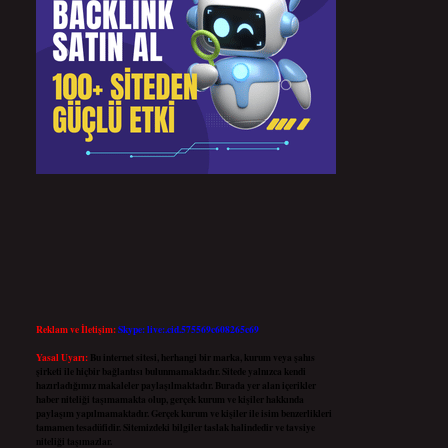
Reklam ve İletişim:
Skype: live:.cid.575569c608265c69
Yasal Uyarı:
Bu internet sitesi, herhangi bir marka, kurum veya şahıs
şirketi ile hiçbir bağlantısı bulunmamaktadır. Sitede yalnızca kendi
hazırladığımız makaleler paylaşılmaktadır. Burada yer alan içerikler
haber niteliği taşımamakta olup, gerçek kurum ve kişiler hakkında
paylaşım yapılmamaktadır. Gerçek kurum ve kişiler ile isim benzerlikleri
tamamen tesadüfidir. Sitemizdeki bilgiler taslak halindedir ve tavsiye
niteliği taşımazlar.