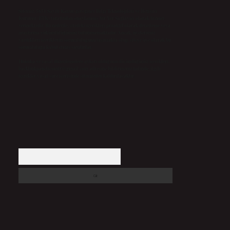
Sitemiz, 5651 Sayılı Kanun gereğince Bilgi Teknolojileri ve İletişim
Kurumu (BTK) tarafından onaylanmış bir Yer Sağlayıcı olarak hizmet
vermektedir. Bu nedenle, sitedeki içerikleri proaktif olarak denetleme veya
araştırma yükümlülüğümüz bulunmamaktadır. Ancak, üyelerimiz
yazdıkları içeriklerin sorumluluğunu taşımakta olup, siteye üye olarak bu
sorumluluğu kabul etmiş sayılırlar.
Hukuka ve yasal düzenlemelere aykırı olduğunu düşündüğünüz içerikleri,
backlinkpanelicomtr@gmail.com
adresine bildirmeniz halinde, ilgili
içerikler yasal süre içerisinde sitemizden kaldırılacaktır.
Arama