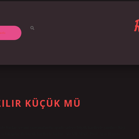
ızda
ILIR KÜÇÜK MÜ
 başlar (resmi yazışmalarda soyadı sadece büyük harflerle yazılır). Kişi
rı ve lakaplar da büyük harflerle başlar: Ali YILMAZ, Prof. Ayşe Hanım