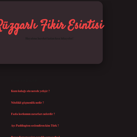
Rüzgarlı Fikir Esintisi
Hayatına hareket katan kısa hikayeler!
SIDEBAR
betci giriş
SON YAZILAR
Kuzu kulağı otu nerede yetişir ?
Ağustos 8, 2026
Nitelikli göçmenlik nedir ?
Ağustos 8, 2026
Fazla korkunun zararları nelerdir ?
Ağustos 6, 2026
Ayı Paddington seslendiren kim Türk ?
Ağustos 5, 2026
Burcu Esmersoy’un gençlik sırrı nedir ?