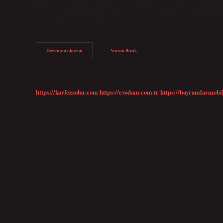
derken H büyük mü? “Ali Bey, Ayşe Hanım”? “Ali Bey, Ayşe Hanım”? 
İnönü, Ankara Üniversitesi Öğretim Üyesi. İş Bankası Genel Müdür
yazılır mı? Bay, Bayan vb. hitaplar büyük harflerle yazılır. “Merh
Hanım
Devamını okuyun
Yorum Bırak
Büyük
Mü
Yazılır
Küçük
Mü
https://korfezsolar.com
https://evodam.com.tr
https://bayramlarmobi