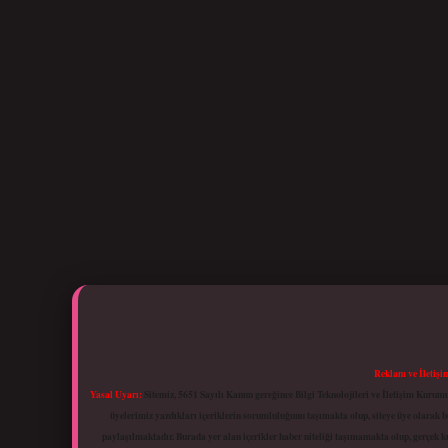
Reklam ve İletişi
Yasal Uyarı:
Sitemiz, 5651 Sayılı Kanun gereğince Bilgi Teknolojileri ve İletişim Kuru
üyelerimiz yazdıkları içeriklerin sorumluluğunu taşımakta olup, siteye üye olarak bu
paylaşılmaktadır. Burada yer alan içerikler haber niteliği taşımamakta olup, gerçek 