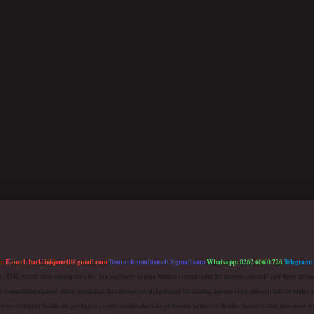
m:
E-mail:
backlinkpaneli@gmail.com
Teams:
forumhizmeti@gmail.com
Whatsapp: 0262 606 0 726
Telegram:
mu (BTK) tarafından onaylanmış bir Yer Sağlayıcı olarak hizmet vermektedir. Bu nedenle, sitedeki içerikleri 
 sorumluluğu kabul etmiş sayılırlar. Bu internet sitesi, herhangi bir marka, kurum veya şahıs şirketi ile hiçbi
kurum ve kişiler hakkında paylaşım yapılmamaktadır. Gerçek kurum ve kişiler ile isim benzerlikleri tamamen te