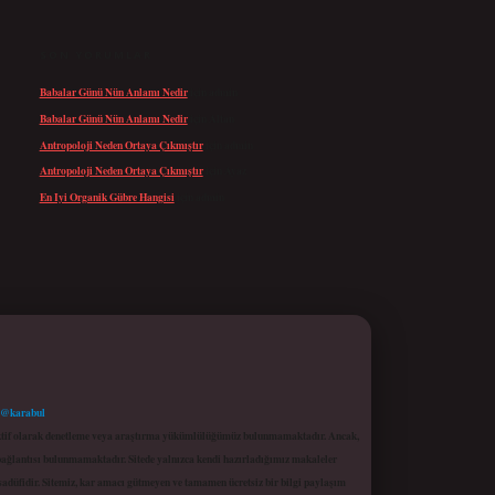
SON YORUMLAR
Babalar Günü Nün Anlamı Nedir
için
admin
Babalar Günü Nün Anlamı Nedir
için
Altan
Antropoloji Neden Ortaya Çıkmıştır
için
admin
Antropoloji Neden Ortaya Çıkmıştır
için
Ayaz
En Iyi Organik Gübre Hangisi
için
admin
 @karabul
proaktif olarak denetleme veya araştırma yükümlülüğümüz bulunmamaktadır. Ancak,
r bağlantısı bulunmamaktadır. Sitede yalnızca kendi hazırladığımız makaleler
sadüfidir. Sitemiz, kar amacı gütmeyen ve tamamen ücretsiz bir bilgi paylaşım