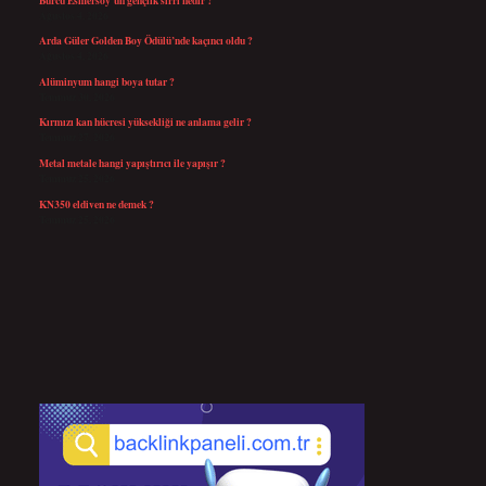
Ağustos 4, 2026
Arda Güler Golden Boy Ödülü’nde kaçıncı oldu ?
Ağustos 4, 2026
Alüminyum hangi boya tutar ?
Temmuz 30, 2026
Kırmızı kan hücresi yüksekliği ne anlama gelir ?
Temmuz 27, 2026
Metal metale hangi yapıştırıcı ile yapışır ?
Temmuz 25, 2026
KN350 eldiven ne demek ?
Temmuz 25, 2026