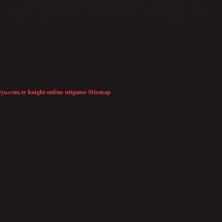
Cevap: Derneğimizin büyük harf kullanımına ilişkin rehberini öneriyoruz,
ü, Ali Bey, Ayşe “Hanımefendi…” formları doğrudur. Hanım kelimesi büyük
aba Ayşe Hanım” gibi. Hanım ne zaman küçük yazılır? > Kişinin adından…
lya.com.tr
knight online
nttgame
Sitemap