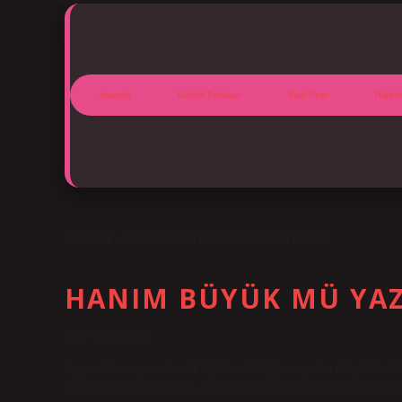
Anasayfa
Gizlilik Politikası
Yasal Uyarı
Hakkım
ETIKET:
PASTAHANE MI PASTANE MI
HANIM BÜYÜK MÜ YAZ
Tarih: Aralık 28, 2024
Zeynep Hanım yazarken H büyük mü? Kişi ve soyadları büyük harflerle
adlarından önce ve sonra gelen ünvanlar, fahri unvanlar, rütbe adla