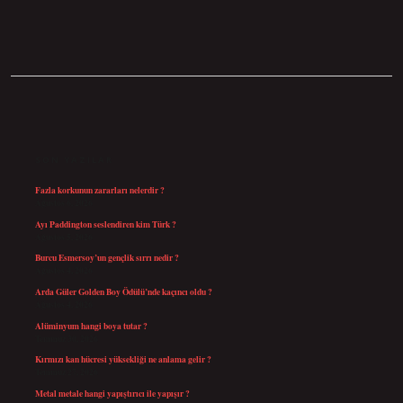
SIDEBAR
SON YAZILAR
Fazla korkunun zararları nelerdir ?
Ağustos 6, 2026
Ayı Paddington seslendiren kim Türk ?
Ağustos 5, 2026
Burcu Esmersoy’un gençlik sırrı nedir ?
Ağustos 4, 2026
Arda Güler Golden Boy Ödülü’nde kaçıncı oldu ?
Ağustos 4, 2026
Alüminyum hangi boya tutar ?
Temmuz 30, 2026
Kırmızı kan hücresi yüksekliği ne anlama gelir ?
Temmuz 27, 2026
Metal metale hangi yapıştırıcı ile yapışır ?