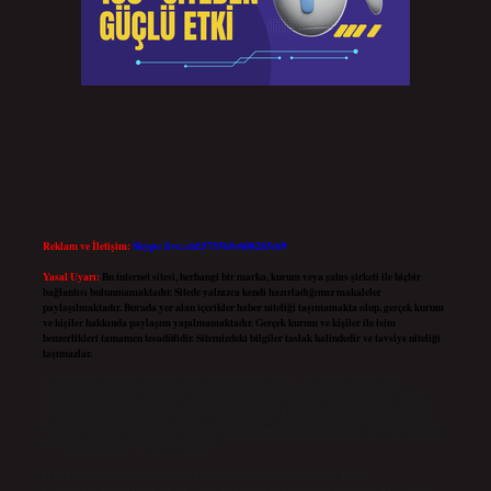
Reklam ve İletişim:
Skype: live:.cid.575569c608265c69
Yasal Uyarı:
Bu internet sitesi, herhangi bir marka, kurum veya şahıs şirketi ile hiçbir
bağlantısı bulunmamaktadır. Sitede yalnızca kendi hazırladığımız makaleler
paylaşılmaktadır. Burada yer alan içerikler haber niteliği taşımamakta olup, gerçek kurum
ve kişiler hakkında paylaşım yapılmamaktadır. Gerçek kurum ve kişiler ile isim
benzerlikleri tamamen tesadüfidir. Sitemizdeki bilgiler taslak halindedir ve tavsiye niteliği
taşımazlar.
Sitemiz, 5651 Sayılı Kanun gereğince Bilgi Teknolojileri ve İletişim Kurumu (BTK)
tarafından onaylanmış bir Yer Sağlayıcı olarak hizmet vermektedir. Bu nedenle, sitedeki
içerikleri proaktif olarak denetleme veya araştırma yükümlülüğümüz bulunmamaktadır.
Ancak, üyelerimiz yazdıkları içeriklerin sorumluluğunu taşımakta olup, siteye üye olarak
bu sorumluluğu kabul etmiş sayılırlar.
Hukuka ve yasal düzenlemelere aykırı olduğunu düşündüğünüz içerikleri,