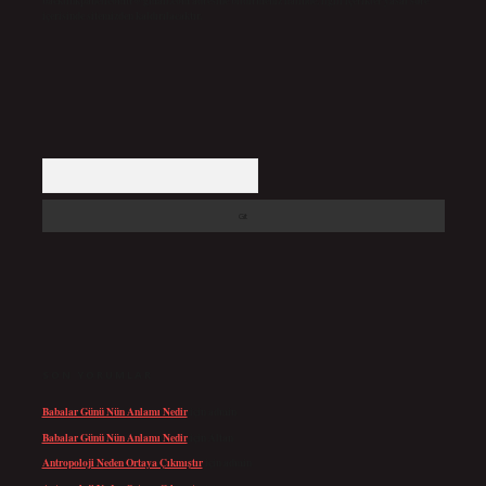
backlinkpanelicomtr@gmail.com
adresine bildirmeniz halinde, ilgili içerikler yasal süre
içerisinde sitemizden kaldırılacaktır.
Arama
SON YORUMLAR
Babalar Günü Nün Anlamı Nedir
için
admin
Babalar Günü Nün Anlamı Nedir
için
Altan
Antropoloji Neden Ortaya Çıkmıştır
için
admin