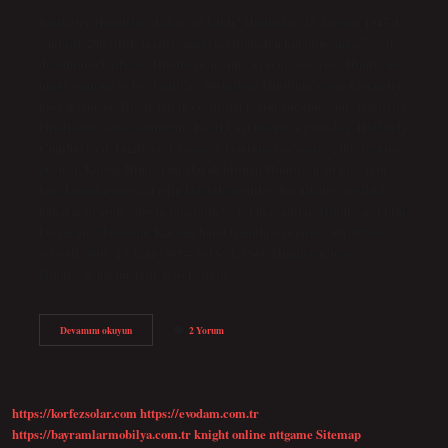
İngilizler Hindistan’da kaç yıl kaldı? Hindistan, 15 Ağustos 1947’de
yaklaşık 200 yıllık İngiliz sömürgeciliğinden kurtuluşunun 75. yıl
dönümünü kutluyor. Hindistan’ın dünya imajı değişiyor. Hindistan
umut sunuyor ve bu, 1 milyar 300 milyon Hintlinin yeteneklerinden
kaynaklanıyor. Hindistan’ın çeşitliliği bizim gücümüzdür. İngilizler
Hindistanı neden sömürdü? Keşif Çağı boyunca, Portekiz, Hollanda
Cumhuriyeti, İngiltere, Fransa ve Danimarka-Norveç gibi Avrupa
güçleri, Koloni Hindistanı olarak bilinen Hindistan alt kıtasının
bazı kısımlarını işgal edip kolonileştirdiler. Bu ülkeler, özellikle
baharat ticareti yoluyla zenginlik ve refah aradılar. Hindistan’ı kim
kurtardı? Mohandas Karamchand Gandhi (Gujarati: મોહનદાસ
કરમચંદ ગાંધી; 2 Ekim 1869 – 30 Ocak 1948) Hindistan’ın ve
Hindistan bağımsızlık hareketinin…
Hindistan
Devamını okuyun
2 Yorum
Ingiliz
Sömürgesinde
Ne
Zaman
Kurtuldu
https://korfezsolar.com
https://evodam.com.tr
https://bayramlarmobilya.com.tr
knight online
nttgame
Sitemap