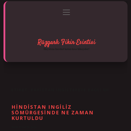
menüyü
Anasayfa
Gizlilik Politikası
Yasal Uyarı
aç
Hakkımızda
Rüzgarlı Fikir Esintisi
Hayatına hareket katan kısa hikayeler!
ETIKET:
PAKISTAN İNGILTEREYE BAĞLI MI
HINDISTAN INGILIZ
SÖMÜRGESINDE NE ZAMAN
KURTULDU
Tarih: Eylül 28, 2024