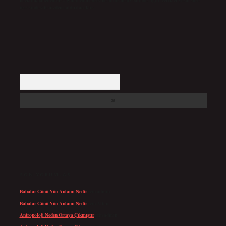
backlinkpanelicomtr@gmail.com
adresine bildirmeniz halinde, ilgili içerikler yasal süre
içerisinde sitemizden kaldırılacaktır.
Arama
SON YORUMLAR
Babalar Günü Nün Anlamı Nedir
için
admin
Babalar Günü Nün Anlamı Nedir
için
Altan
Antropoloji Neden Ortaya Çıkmıştır
için
admin