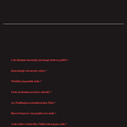
SIDEBAR
SON YAZILAR
Çok düşünme hastalığı için hangi doktora gidilir ?
Ağustos 9, 2026
Kuzu kulağı otu nerede yetişir ?
Ağustos 8, 2026
Nitelikli göçmenlik nedir ?
Ağustos 8, 2026
Fazla korkunun zararları nelerdir ?
Ağustos 6, 2026
Ayı Paddington seslendiren kim Türk ?
Ağustos 5, 2026
Burcu Esmersoy’un gençlik sırrı nedir ?
Ağustos 4, 2026
Arda Güler Golden Boy Ödülü’nde kaçıncı oldu ?