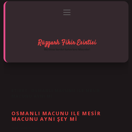
menüyü
Anasayfa
Gizlilik Politikası
Yasal Uyarı
aç
Hakkımızda
Rüzgarlı Fikir Esintisi
Hayatına hareket katan kısa hikayeler!
ETIKET:
OSMANLI MACUNU ILE MESIR
MACUNU AYNI MI
OSMANLI MACUNU ILE MESIR
MACUNU AYNI ŞEY MI
Tarih: Aralık 30, 2024