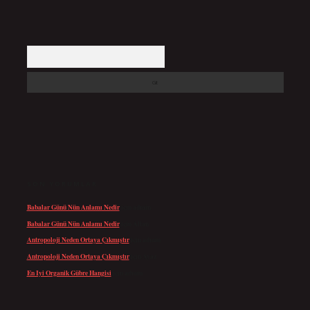
Arama
SON YORUMLAR
Babalar Günü Nün Anlamı Nedir
için
admin
Babalar Günü Nün Anlamı Nedir
için
Altan
Antropoloji Neden Ortaya Çıkmıştır
için
admin
Antropoloji Neden Ortaya Çıkmıştır
için
Ayaz
En Iyi Organik Gübre Hangisi
için
admin