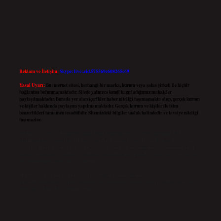
Reklam ve İletişim:
Skype: live:.cid.575569c608265c69
Yasal Uyarı:
Bu internet sitesi, herhangi bir marka, kurum veya şahıs şirketi ile hiçbir
bağlantısı bulunmamaktadır. Sitede yalnızca kendi hazırladığımız makaleler
paylaşılmaktadır. Burada yer alan içerikler haber niteliği taşımamakta olup, gerçek kurum
ve kişiler hakkında paylaşım yapılmamaktadır. Gerçek kurum ve kişiler ile isim
benzerlikleri tamamen tesadüfidir. Sitemizdeki bilgiler taslak halindedir ve tavsiye niteliği
taşımazlar.
Sitemiz, 5651 Sayılı Kanun gereğince Bilgi Teknolojileri ve İletişim Kurumu (BTK)
tarafından onaylanmış bir Yer Sağlayıcı olarak hizmet vermektedir. Bu nedenle, sitedeki
içerikleri proaktif olarak denetleme veya araştırma yükümlülüğümüz bulunmamaktadır.
Ancak, üyelerimiz yazdıkları içeriklerin sorumluluğunu taşımakta olup, siteye üye olarak
bu sorumluluğu kabul etmiş sayılırlar.
Hukuka ve yasal düzenlemelere aykırı olduğunu düşündüğünüz içerikleri,
backlinkpanelicomtr@gmail.com
adresine bildirmeniz halinde, ilgili içerikler yasal süre
içerisinde sitemizden kaldırılacaktır.