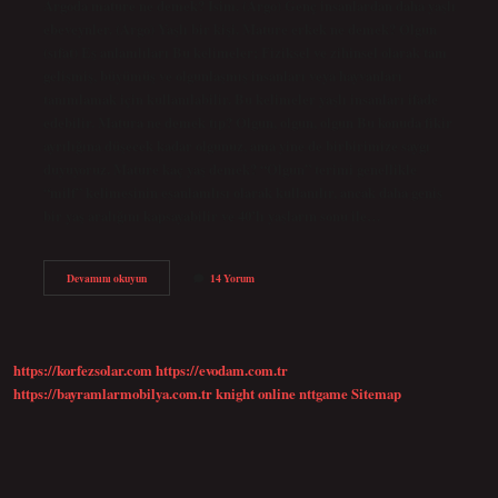
Argoda mature ne demek? İsim. (Argo) Genç insanlardan daha yaşlı
ebeveynler. (Argo) Yaşlı bir kişi. Mature erkek ne demek? Olgun
(sıfat) Eş anlamlıları Bu kelimeler; Fiziksel ve zihinsel olarak tam
gelişmiş, büyümüş ve olgunlaşmış insanları veya hayvanları
tanımlamak için kullanılabilir. Bu kelimeler yaşlı insanları ifade
edebilir. Matura ne demek tıp? Olgun, olgun, olgun Bu konuda fikir
ayrılığına düşecek kadar olgunuz, ama yine de birbirimize saygı
duyuyoruz. Mature kaç yaş demek? “Olgun” terimi genellikle
“milf” kelimesinin eşanlamlısı olarak kullanılır, ancak daha geniş
bir yaş aralığını kapsayabilir ve 40’lı yaşların sonu ile…
Mature
Devamını okuyun
14 Yorum
Nin
Açılımı
Nedir
https://korfezsolar.com
https://evodam.com.tr
https://bayramlarmobilya.com.tr
knight online
nttgame
Sitemap