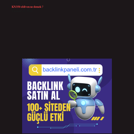
KN350 eldiven ne demek ?
Temmuz 25, 2026