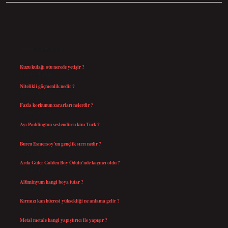
SIDEBAR
SON YAZILAR
Kuzu kulağı otu nerede yetişir ?
Ağustos 8, 2026
Nitelikli göçmenlik nedir ?
Ağustos 8, 2026
Fazla korkunun zararları nelerdir ?
Ağustos 6, 2026
Ayı Paddington seslendiren kim Türk ?
Ağustos 5, 2026
Burcu Esmersoy’un gençlik sırrı nedir ?
Ağustos 4, 2026
Arda Güler Golden Boy Ödülü’nde kaçıncı oldu ?
Ağustos 4, 2026
Alüminyum hangi boya tutar ?
Temmuz 30, 2026
Kırmızı kan hücresi yüksekliği ne anlama gelir ?
Temmuz 27, 2026
Metal metale hangi yapıştırıcı ile yapışır ?
Temmuz 25, 2026