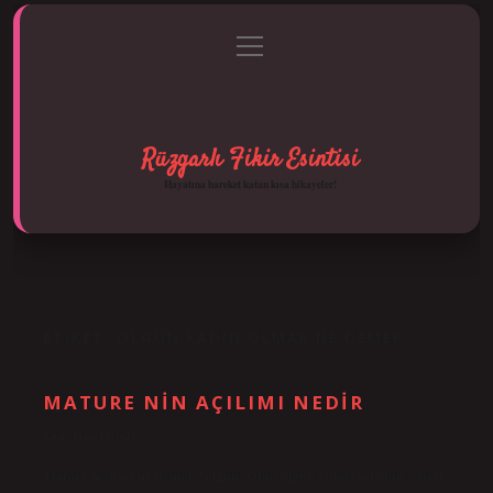
menüyü
Anasayfa
Gizlilik Politikası
Yasal Uyarı
aç
Hakkımızda
Rüzgarlı Fikir Esintisi
Hayatına hareket katan kısa hikayeler!
ETIKET:
OLGUN KADIN OLMAK NE DEMEK
MATURE NIN AÇILIMI NEDIR
Tarih: Ekim 13, 2024
Mature açılımı ne demek? olgun {sıfat} olgun {sıfat} yetişkin {sıfat}