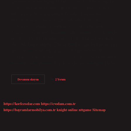
oluşturur ve soğutulduğunda koyulaşır ve sertleşir. Nişastanın bu
özelliği onu jelleşmiş ve sertleşmiş ürünler yapmak için ideal bir
bileşen yapar. Nişasta ile unun farkı nedir? Encylopedia
Brittanica’ya göre, “nişasta, soğuk suda, alkolde veya diğer
çözücülerde çözünmeyen yumuşak, beyaz, tatsız bir tozdur…
Nişasta, “α1,4 bağlarıyla bağlanmış glikoz monomerleri” içeren bir
polisakkarittir. Un, bir maddenin ince bir toz haline öğütülmesiyle
elde edilen bir maddedir. 13 Nisan 2020 Encylopedia Brittanica’ya
göre, “nişasta, soğuk suda, alkolde veya diğer çözücülerde
çözünmeyen yumuşak, beyaz, tatsız bir tozdur…” “α1,4 bağlarıyla
bağlanmış glikoz monomerleri” içeren bir polisakkarittir. Un, bir…
Nişasta
Devamını okuyun
2 Yorum
Sertleştirir
Mi
https://korfezsolar.com
https://evodam.com.tr
https://bayramlarmobilya.com.tr
knight online
nttgame
Sitemap