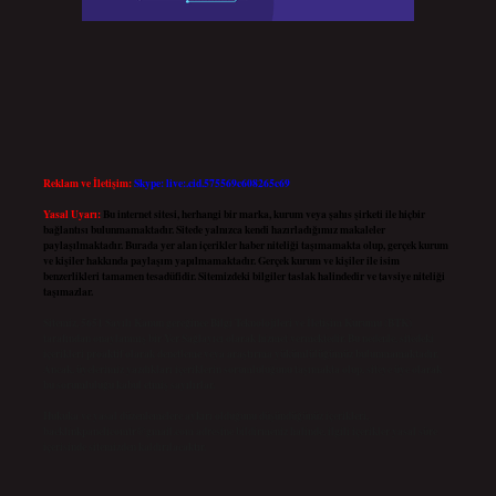
Reklam ve İletişim:
Skype: live:.cid.575569c608265c69
Yasal Uyarı:
Bu internet sitesi, herhangi bir marka, kurum veya şahıs şirketi ile hiçbir
bağlantısı bulunmamaktadır. Sitede yalnızca kendi hazırladığımız makaleler
paylaşılmaktadır. Burada yer alan içerikler haber niteliği taşımamakta olup, gerçek kurum
ve kişiler hakkında paylaşım yapılmamaktadır. Gerçek kurum ve kişiler ile isim
benzerlikleri tamamen tesadüfidir. Sitemizdeki bilgiler taslak halindedir ve tavsiye niteliği
taşımazlar.
Sitemiz, 5651 Sayılı Kanun gereğince Bilgi Teknolojileri ve İletişim Kurumu (BTK)
tarafından onaylanmış bir Yer Sağlayıcı olarak hizmet vermektedir. Bu nedenle, sitedeki
içerikleri proaktif olarak denetleme veya araştırma yükümlülüğümüz bulunmamaktadır.
Ancak, üyelerimiz yazdıkları içeriklerin sorumluluğunu taşımakta olup, siteye üye olarak
bu sorumluluğu kabul etmiş sayılırlar.
Hukuka ve yasal düzenlemelere aykırı olduğunu düşündüğünüz içerikleri,
backlinkpanelicomtr@gmail.com
adresine bildirmeniz halinde, ilgili içerikler yasal süre
içerisinde sitemizden kaldırılacaktır.