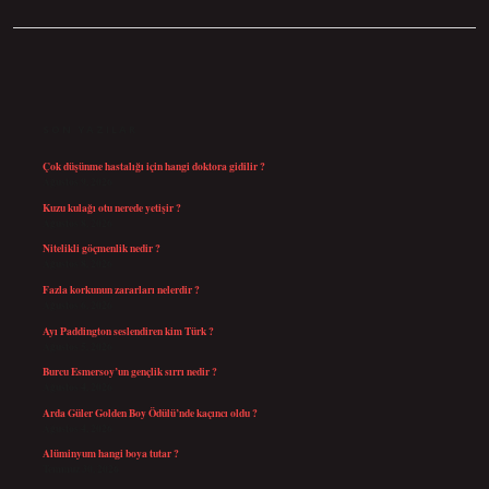
SIDEBAR
SON YAZILAR
Çok düşünme hastalığı için hangi doktora gidilir ?
Ağustos 9, 2026
Kuzu kulağı otu nerede yetişir ?
Ağustos 8, 2026
Nitelikli göçmenlik nedir ?
Ağustos 8, 2026
Fazla korkunun zararları nelerdir ?
Ağustos 6, 2026
Ayı Paddington seslendiren kim Türk ?
Ağustos 5, 2026
Burcu Esmersoy’un gençlik sırrı nedir ?
Ağustos 4, 2026
Arda Güler Golden Boy Ödülü’nde kaçıncı oldu ?
Ağustos 4, 2026
Alüminyum hangi boya tutar ?
Temmuz 30, 2026