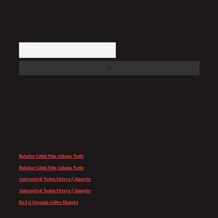
Arama
SON YORUMLAR
Babalar Günü Nün Anlamı Nedir
için
admin
Babalar Günü Nün Anlamı Nedir
için
Altan
Antropoloji Neden Ortaya Çıkmıştır
için
admin
Antropoloji Neden Ortaya Çıkmıştır
için
Ayaz
En Iyi Organik Gübre Hangisi
için
admin