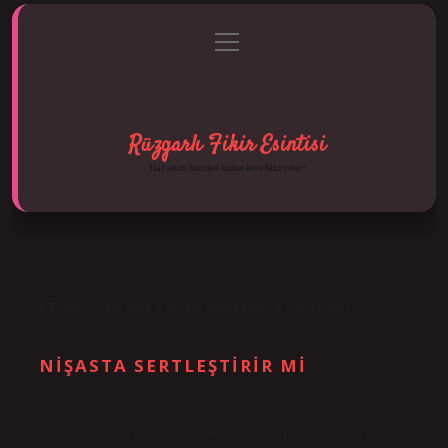
menüyü
Anasayfa
Gizlilik Politikası
Yasal Uyarı
aç
Hakkımızda
Rüzgarlı Fikir Esintisi
Hayatına hareket katan kısa hikayeler!
ETIKET:
NIŞASTAYLA HAMUR AÇILIR MI
NIŞASTA SERTLEŞTIRIR MI
Tarih: Eylül 28, 2024
Nişasta neden sertleşir? Nişasta ısıtıldığında jel benzeri bir madde