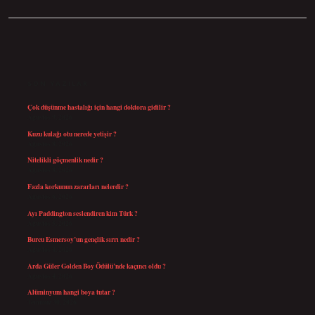
SIDEBAR
SON YAZILAR
Çok düşünme hastalığı için hangi doktora gidilir ?
Ağustos 9, 2026
Kuzu kulağı otu nerede yetişir ?
Ağustos 8, 2026
Nitelikli göçmenlik nedir ?
Ağustos 8, 2026
Fazla korkunun zararları nelerdir ?
Ağustos 6, 2026
Ayı Paddington seslendiren kim Türk ?
Ağustos 5, 2026
Burcu Esmersoy’un gençlik sırrı nedir ?
Ağustos 4, 2026
Arda Güler Golden Boy Ödülü’nde kaçıncı oldu ?
Ağustos 4, 2026
Alüminyum hangi boya tutar ?
Temmuz 30, 2026