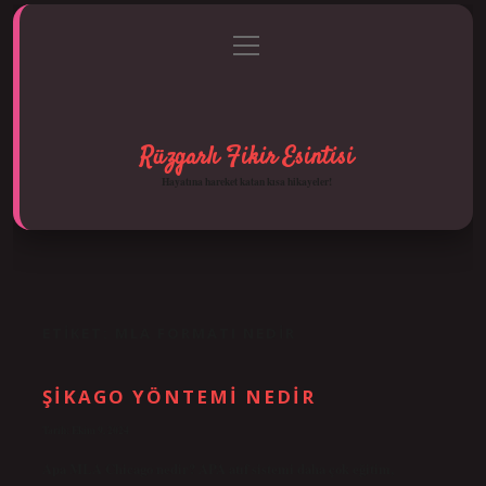
menüyü
Anasayfa
Gizlilik Politikası
Yasal Uyarı
aç
Hakkımızda
Rüzgarlı Fikir Esintisi
Hayatına hareket katan kısa hikayeler!
ETIKET:
MLA FORMATI NEDIR
ŞIKAGO YÖNTEMI NEDIR
Tarih: Ekim 9, 2024
Apa MLA Chicago nedir? APA atıf sistemi daha çok eğitim,