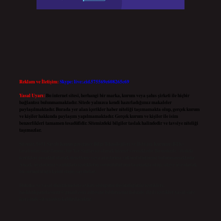
Reklam ve İletişim:
Skype: live:.cid.575569c608265c69
Yasal Uyarı:
Bu internet sitesi, herhangi bir marka, kurum veya şahıs şirketi ile hiçbir
bağlantısı bulunmamaktadır. Sitede yalnızca kendi hazırladığımız makaleler
paylaşılmaktadır. Burada yer alan içerikler haber niteliği taşımamakta olup, gerçek kurum
ve kişiler hakkında paylaşım yapılmamaktadır. Gerçek kurum ve kişiler ile isim
benzerlikleri tamamen tesadüfidir. Sitemizdeki bilgiler taslak halindedir ve tavsiye niteliği
taşımazlar.
Sitemiz, 5651 Sayılı Kanun gereğince Bilgi Teknolojileri ve İletişim Kurumu (BTK)
tarafından onaylanmış bir Yer Sağlayıcı olarak hizmet vermektedir. Bu nedenle, sitedeki
içerikleri proaktif olarak denetleme veya araştırma yükümlülüğümüz bulunmamaktadır.
Ancak, üyelerimiz yazdıkları içeriklerin sorumluluğunu taşımakta olup, siteye üye olarak
bu sorumluluğu kabul etmiş sayılırlar.
Hukuka ve yasal düzenlemelere aykırı olduğunu düşündüğünüz içerikleri,
backlinkpanelicomtr@gmail.com
adresine bildirmeniz halinde, ilgili içerikler yasal süre
içerisinde sitemizden kaldırılacaktır.