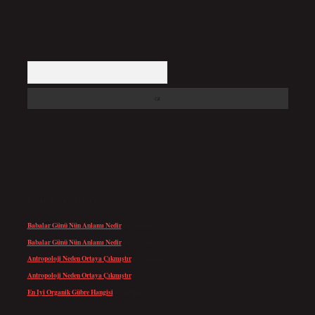
Arama
SON YORUMLAR
Babalar Günü Nün Anlamı Nedir
için
admin
Babalar Günü Nün Anlamı Nedir
için
Altan
Antropoloji Neden Ortaya Çıkmıştır
için
admin
Antropoloji Neden Ortaya Çıkmıştır
için
Ayaz
En Iyi Organik Gübre Hangisi
için
admin