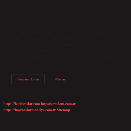
psikoloji ve sosyal bilimler alanlarında, MLA atıf sistemi beşeri
bilimler alanında, Chicago/Turabian atıf sistemi ise ekonomi, tarih,
güzel sanatlar gibi alanlarda yaygın olarak tercih edilmektedir.
Turabian stili nedir? Turabian stili, yazarın adının, yayın yılının
veya diğer tanımlayıcı bilgilerin başlığın veya alt başlığın sonuna
yerleştirildiği bir atıf stilidir. Başka bir yazarın eserinden bir pasaj
açıkça alıntılandığında veya yeniden ifade edildiğinde, kaynak
belirtilmelidir. 1 Nisan 2021 Turabian stili, yazarın adının, yayın
yılının veya diğer tanımlayıcı bilgilerin başlığın veya alt başlığın
sonuna yerleştirildiği bir atıf stilidir. Başka bir yazarın eserinden
bir pasaj açıkça…
Şikago
Devamını okuyun
8 Yorum
Yöntemi
Nedir
https://korfezsolar.com
https://evodam.com.tr
https://bayramlarmobilya.com.tr
Sitemap