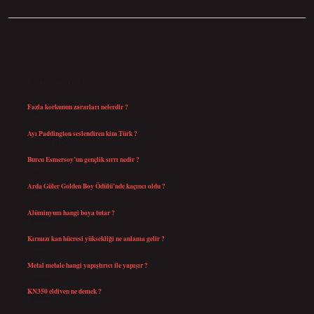
SIDEBAR
SON YAZILAR
Fazla korkunun zararları nelerdir ?
Ağustos 6, 2026
Ayı Paddington seslendiren kim Türk ?
Ağustos 5, 2026
Burcu Esmersoy’un gençlik sırrı nedir ?
Ağustos 4, 2026
Arda Güler Golden Boy Ödülü’nde kaçıncı oldu ?
Ağustos 4, 2026
Alüminyum hangi boya tutar ?
Temmuz 30, 2026
Kırmızı kan hücresi yüksekliği ne anlama gelir ?
Temmuz 27, 2026
Metal metale hangi yapıştırıcı ile yapışır ?
Temmuz 25, 2026
KN350 eldiven ne demek ?
Temmuz 25, 2026