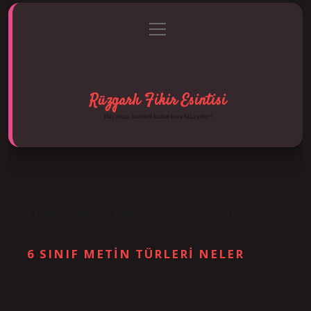
menüyü
Anasayfa
Gizlilik Politikası
Yasal Uyarı
aç
Hakkımızda
Rüzgarlı Fikir Esintisi
Hayatına hareket katan kısa hikayeler!
ETIKET:
METIN TÜRLERI KAÇ ÇEŞITTIR
6 SINIF METIN TÜRLERI NELER
Tarih: Aralık 28, 2024
6 Sinif metin türleri nelerdir? Her iki kitapta da ortak tür olarak