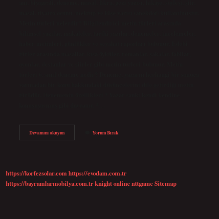
anı, biyografi, deneme, masal, fıkra, gezi yazısı, hikâye, söyleşi, şiir,
masal, tiyatro oyunu, mektup ve köşe yazısı (anekdot) kullanılmıştır.
Metin türleri nelerdir? Bilgilendirici metin türleri arasında
bilimsel yazılar, makaleler, tarihi yazılar, denemeler, incelemeler,
haber metinleri, günlükler ve seyahat raporları bulunur. Edebi
türler arasında masallar, kısa öyküler, romanlar, şakalar, fabllar,
oyunlar, destanlar ve şiirler gibi metin türleri bulunur. Metin
türleri 6. sınıf deneme nedir? Deneme, yazarın herhangi bir sonuca
varmadan bir konu hakkındaki düşüncelerini dile getirdiği metin
türüdür. Denemenin özellikleri * Yazar sanki kendi kendine
konuşuyormuş gibi davranır. *…
6
Devamını okuyun
Yorum Bırak
Sınıf
Metin
Türleri
Neler
https://korfezsolar.com
https://evodam.com.tr
https://bayramlarmobilya.com.tr
knight online
nttgame
Sitemap