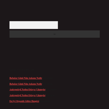
Arama
SON YORUMLAR
Babalar Günü Nün Anlamı Nedir
için
admin
Babalar Günü Nün Anlamı Nedir
için
Altan
Antropoloji Neden Ortaya Çıkmıştır
için
admin
Antropoloji Neden Ortaya Çıkmıştır
için
Ayaz
En Iyi Organik Gübre Hangisi
için
admin