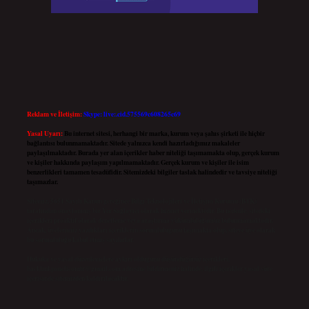
Reklam ve İletişim:
Skype: live:.cid.575569c608265c69
Yasal Uyarı:
Bu internet sitesi, herhangi bir marka, kurum veya şahıs şirketi ile hiçbir
bağlantısı bulunmamaktadır. Sitede yalnızca kendi hazırladığımız makaleler
paylaşılmaktadır. Burada yer alan içerikler haber niteliği taşımamakta olup, gerçek kurum
ve kişiler hakkında paylaşım yapılmamaktadır. Gerçek kurum ve kişiler ile isim
benzerlikleri tamamen tesadüfidir. Sitemizdeki bilgiler taslak halindedir ve tavsiye niteliği
taşımazlar.
Sitemiz, 5651 Sayılı Kanun gereğince Bilgi Teknolojileri ve İletişim Kurumu (BTK)
tarafından onaylanmış bir Yer Sağlayıcı olarak hizmet vermektedir. Bu nedenle, sitedeki
içerikleri proaktif olarak denetleme veya araştırma yükümlülüğümüz bulunmamaktadır.
Ancak, üyelerimiz yazdıkları içeriklerin sorumluluğunu taşımakta olup, siteye üye olarak
bu sorumluluğu kabul etmiş sayılırlar.
Hukuka ve yasal düzenlemelere aykırı olduğunu düşündüğünüz içerikleri,
backlinkpanelicomtr@gmail.com
adresine bildirmeniz halinde, ilgili içerikler yasal süre
içerisinde sitemizden kaldırılacaktır.