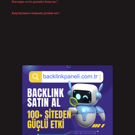
Eurorepar servis garantiyi bozar mı ?
Temmuz 25, 2026
Kalp büyümesi röntgende görünür mü ?
Temmuz 23, 2026