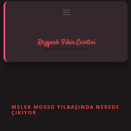
menüyü
Anasayfa
Gizlilik Politikası
Yasal Uyarı
aç
Hakkımızda
Rüzgarlı Fikir Esintisi
Hayatına hareket katan kısa hikayeler!
ETIKET:
MELEK MOSSONUN EŞI KIM
MELEK MOSSO YILBAŞINDA NEREDE
ÇIKIYOR
Tarih: Aralık 17, 2024