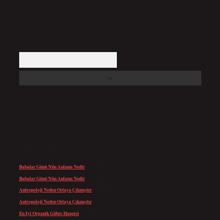
Arama
SON YORUMLAR
Babalar Günü Nün Anlamı Nedir
için
admin
Babalar Günü Nün Anlamı Nedir
için
Altan
Antropoloji Neden Ortaya Çıkmıştır
için
admin
Antropoloji Neden Ortaya Çıkmıştır
için
Ayaz
En Iyi Organik Gübre Hangisi
için
admin