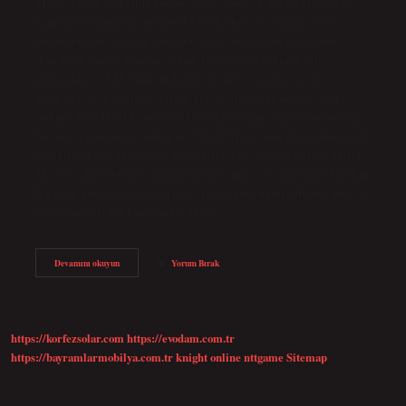
Melek Mosso yeni yılda nerede sahne alıyor? Etkinlik Hakkında
Samsun Sheraton Grand Hotel Melek Mosso’da yılbaşı gecesi
muhteşem bir “Akşam Yemeği Galası” etkinliğine hazır olun!
(Çocuklar konser alanına girmek isterlerse yetişkin ücreti
alınacaktır.) * VIP Sahne Biletleri: Yemek + sınırsız yerli ve
alkolsüz içecek dahildir. Melek Mosso yılbaşında nerede 2024?
Arkın İskele Hotel Cyprus’un yılbaşı programı 2024’te muhteşem
bir gece yaşamanızı sağlayacak! Melek Mosso’nun yılbaşı konseriyle
yeni yıla şık bir başlangıç ​​yapın. Melek Mosso hangi otelde? Melek
Mosso ve Burcu Güneş’in konserleri. Canlı ve coşkulu 2023 Kurban
Bayramı kutlamalarının, otantik Türk kültürünün kalbinde lüks ve
konforun eşsiz bir karışımını sunan…
Melek
Devamını okuyun
Yorum Bırak
Mosso
Yılbaşında
Nerede
Çıkıyor
https://korfezsolar.com
https://evodam.com.tr
https://bayramlarmobilya.com.tr
knight online
nttgame
Sitemap