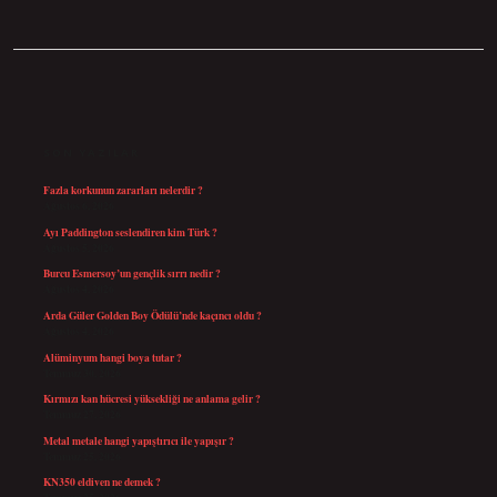
SIDEBAR
SON YAZILAR
Fazla korkunun zararları nelerdir ?
Ağustos 6, 2026
Ayı Paddington seslendiren kim Türk ?
Ağustos 5, 2026
Burcu Esmersoy’un gençlik sırrı nedir ?
Ağustos 4, 2026
Arda Güler Golden Boy Ödülü’nde kaçıncı oldu ?
Ağustos 4, 2026
Alüminyum hangi boya tutar ?
Temmuz 30, 2026
Kırmızı kan hücresi yüksekliği ne anlama gelir ?
Temmuz 27, 2026
Metal metale hangi yapıştırıcı ile yapışır ?
Temmuz 25, 2026
KN350 eldiven ne demek ?