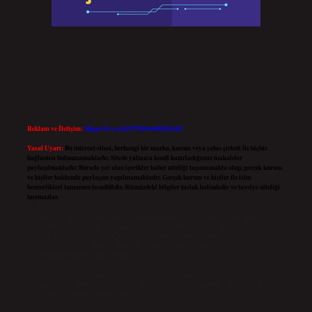
Reklam ve İletişim:
Skype: live:.cid.575569c608265c69
Yasal Uyarı:
Bu internet sitesi, herhangi bir marka, kurum veya şahıs şirketi ile hiçbir
bağlantısı bulunmamaktadır. Sitede yalnızca kendi hazırladığımız makaleler
paylaşılmaktadır. Burada yer alan içerikler haber niteliği taşımamakta olup, gerçek kurum
ve kişiler hakkında paylaşım yapılmamaktadır. Gerçek kurum ve kişiler ile isim
benzerlikleri tamamen tesadüfidir. Sitemizdeki bilgiler taslak halindedir ve tavsiye niteliği
taşımazlar.
Sitemiz, 5651 Sayılı Kanun gereğince Bilgi Teknolojileri ve İletişim Kurumu (BTK)
tarafından onaylanmış bir Yer Sağlayıcı olarak hizmet vermektedir. Bu nedenle, sitedeki
içerikleri proaktif olarak denetleme veya araştırma yükümlülüğümüz bulunmamaktadır.
Ancak, üyelerimiz yazdıkları içeriklerin sorumluluğunu taşımakta olup, siteye üye olarak
bu sorumluluğu kabul etmiş sayılırlar.
Hukuka ve yasal düzenlemelere aykırı olduğunu düşündüğünüz içerikleri,
backlinkpanelicomtr@gmail.com
adresine bildirmeniz halinde, ilgili içerikler yasal süre
içerisinde sitemizden kaldırılacaktır.