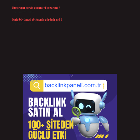
Temmuz 25, 2026
Eurorepar servis garantiyi bozar mı ?
Temmuz 25, 2026
Kalp büyümesi röntgende görünür mü ?
Temmuz 23, 2026