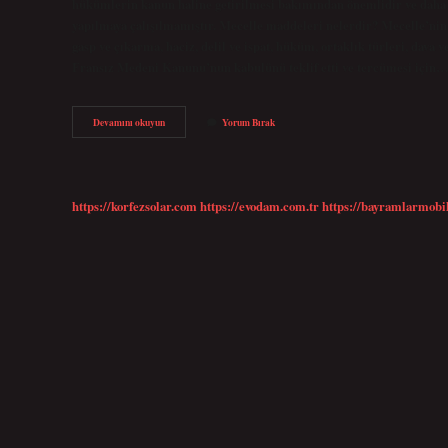
hükümlerin kanun haline getirilmesi bakımından önemlidir ve da
yapılmaya çalışılmamıştır. Mecelle maddeleri nelerdir? Mecelle’nin ko
gasp ve çıkarma, haciz, delil ve ispat, hüküm, ortaklık türleri, dava
Fransız Medeni Kanunu’nun kabulünü teklif etti ve tercümesi için
Mecellenin
Devamını okuyun
Yorum Bırak
Amacı
Nedir
https://korfezsolar.com
https://evodam.com.tr
https://bayramlarmobi