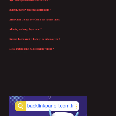
Ağustos 5, 2026
Burcu Esmersoy’un gençlik sırrı nedir ?
Ağustos 4, 2026
Arda Güler Golden Boy Ödülü’nde kaçıncı oldu ?
Ağustos 4, 2026
Alüminyum hangi boya tutar ?
Temmuz 30, 2026
Kırmızı kan hücresi yüksekliği ne anlama gelir ?
Temmuz 27, 2026
Metal metale hangi yapıştırıcı ile yapışır ?
Temmuz 25, 2026