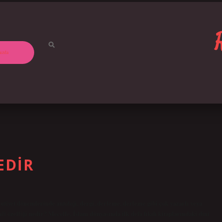
ızda
EDIR
iyet dönemlerinde antoloji, dergi, derleme, derleme gibi çok yazarlı veya
li özelliği nedir? Mecelle, İslam dünyasında ilk defa fıkıh kitaplarındaki dinî