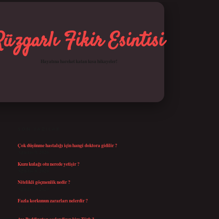
Rüzgarlı Fikir Esintisi
Hayatına hareket katan kısa hikayeler!
SIDEBAR
betci giriş
SON YAZILAR
Çok düşünme hastalığı için hangi doktora gidilir ?
Ağustos 9, 2026
Kuzu kulağı otu nerede yetişir ?
Ağustos 8, 2026
Nitelikli göçmenlik nedir ?
Ağustos 8, 2026
Fazla korkunun zararları nelerdir ?
Ağustos 6, 2026
Ayı Paddington seslendiren kim Türk ?