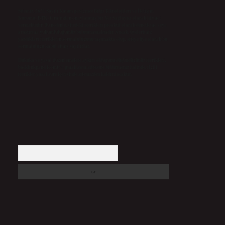
Sitemiz, 5651 Sayılı Kanun gereğince Bilgi Teknolojileri ve İletişim
Kurumu (BTK) tarafından onaylanmış bir Yer Sağlayıcı olarak hizmet
vermektedir. Bu nedenle, sitedeki içerikleri proaktif olarak denetleme veya
araştırma yükümlülüğümüz bulunmamaktadır. Ancak, üyelerimiz
yazdıkları içeriklerin sorumluluğunu taşımakta olup, siteye üye olarak bu
sorumluluğu kabul etmiş sayılırlar.
Hukuka ve yasal düzenlemelere aykırı olduğunu düşündüğünüz içerikleri,
backlinkpanelicomtr@gmail.com
adresine bildirmeniz halinde, ilgili
içerikler yasal süre içerisinde sitemizden kaldırılacaktır.
Arama