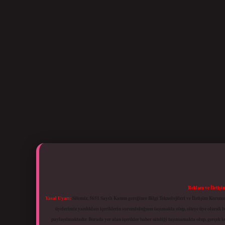
Reklam ve İletişi
Yasal Uyarı:
Sitemiz, 5651 Sayılı Kanun gereğince Bilgi Teknolojileri ve İletişim Kuru
üyelerimiz yazdıkları içeriklerin sorumluluğunu taşımakta olup, siteye üye olarak bu
paylaşılmaktadır. Burada yer alan içerikler haber niteliği taşımamakta olup, gerçek 