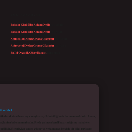
SON YORUMLAR
Babalar Günü Nün Anlamı Nedir
için
admin
Babalar Günü Nün Anlamı Nedir
için
Altan
Antropoloji Neden Ortaya Çıkmıştır
için
admin
Antropoloji Neden Ortaya Çıkmıştır
için
Ayaz
En Iyi Organik Gübre Hangisi
için
admin
 @karabul
proaktif olarak denetleme veya araştırma yükümlülüğümüz bulunmamaktadır. Ancak,
r bağlantısı bulunmamaktadır. Sitede yalnızca kendi hazırladığımız makaleler
sadüfidir. Sitemiz, kar amacı gütmeyen ve tamamen ücretsiz bir bilgi paylaşım