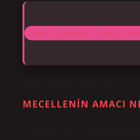
Anasayfa
Gizlilik Politikası
Yasal Uyarı
Hakkım
ETIKET:
MECELLENIN ÖZELLIĞI NEDIR
MECELLENIN AMACI N
Tarih: Aralık 16, 2024
Mecelle amacı nedir? Türkçede “Mecelle” terimi, Tanzimat ve Meşrut
kapsamlı yayınları ifade etmek için kullanılırdı. Mecelle’nin en önem