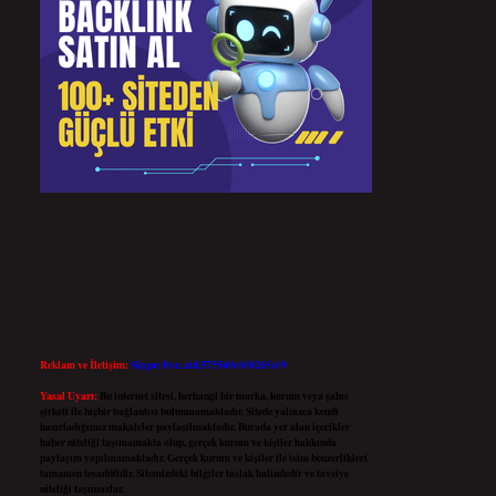
Reklam ve İletişim:
Skype: live:.cid.575569c608265c69
Yasal Uyarı:
Bu internet sitesi, herhangi bir marka, kurum veya şahıs
şirketi ile hiçbir bağlantısı bulunmamaktadır. Sitede yalnızca kendi
hazırladığımız makaleler paylaşılmaktadır. Burada yer alan içerikler
haber niteliği taşımamakta olup, gerçek kurum ve kişiler hakkında
paylaşım yapılmamaktadır. Gerçek kurum ve kişiler ile isim benzerlikleri
tamamen tesadüfidir. Sitemizdeki bilgiler taslak halindedir ve tavsiye
niteliği taşımazlar.