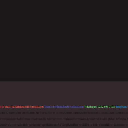
m:
E-mail:
backlinkpaneli@gmail.com
Teams:
forumhizmeti@gmail.com
Whatsapp: 0262 606 0 726
Telegram:
mu (BTK) tarafından onaylanmış bir Yer Sağlayıcı olarak hizmet vermektedir. Bu nedenle, sitedeki içerikleri 
 sorumluluğu kabul etmiş sayılırlar. Bu internet sitesi, herhangi bir marka, kurum veya şahıs şirketi ile hiçbi
kurum ve kişiler hakkında paylaşım yapılmamaktadır. Gerçek kurum ve kişiler ile isim benzerlikleri tamamen te