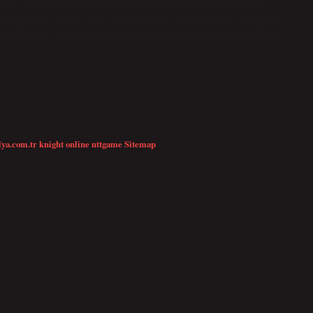
ha önce tamamen İslam hukuku hükümlerine dayanan bir medeni kanun
nuları; kira, kefalet, devir, rehin, emanet, vekalet, uzlaşma ve ibra, hibe,
 ve tasdiklerdir. Mecelle’nin hazırlanması: 1868 yılında Sadrazam Ali Paşa,
…
lya.com.tr
knight online
nttgame
Sitemap