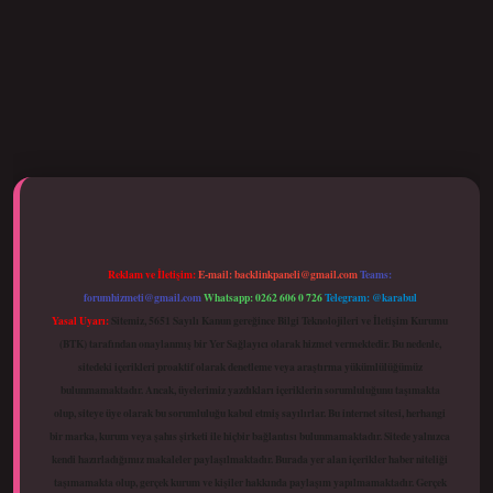
i giriş
Reklam ve İletişim:
E-mail:
backlinkpaneli@gmail.com
Teams:
forumhizmeti@gmail.com
Whatsapp: 0262 606 0 726
Telegram: @karabul
Yasal Uyarı:
Sitemiz, 5651 Sayılı Kanun gereğince Bilgi Teknolojileri ve İletişim Kurumu
(BTK) tarafından onaylanmış bir Yer Sağlayıcı olarak hizmet vermektedir. Bu nedenle,
sitedeki içerikleri proaktif olarak denetleme veya araştırma yükümlülüğümüz
bulunmamaktadır. Ancak, üyelerimiz yazdıkları içeriklerin sorumluluğunu taşımakta
olup, siteye üye olarak bu sorumluluğu kabul etmiş sayılırlar. Bu internet sitesi, herhangi
bir marka, kurum veya şahıs şirketi ile hiçbir bağlantısı bulunmamaktadır. Sitede yalnızca
kendi hazırladığımız makaleler paylaşılmaktadır. Burada yer alan içerikler haber niteliği
taşımamakta olup, gerçek kurum ve kişiler hakkında paylaşım yapılmamaktadır. Gerçek