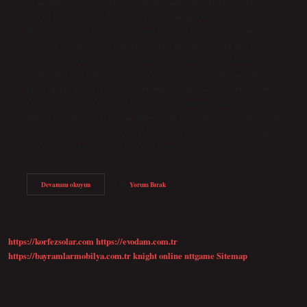
Cem Adrian derinlerde hangi dizide çaldı? Hayallerimi geri ver
bana – Kingfisher – Mark eliyahu & Cem adrian ~ derinlerde
#kingfisher #dizi – YouTube. Cem Adrian’ı kim keşfetti? 2004
yılında İstanbul’da bir kafede falcı olarak çalışırken Demet
Sağıroğlu ile tanıştı. Sağıroğlu aracılığıyla Fazıl Say’a deneme kaydı
gönderdi. Cem Adrian’ın kaç oktav sesi var? Ses aralığı 4.5 oktav
olan Adrian’ın ses telleri ortalamanın üç katı kadar uzundur. 2005
yılında “Bu Şarkıyı Senin İçin Yazdım” albümüyle müzik
dünyasına adım atan Adrian, 2006 yılında “Aşk Bu Gece Şehir Terk
Ti” albümünü yayınladı. Derinlerde şarkısını kim söylüyor? Cem
Adrian Deep Şarkı Sözü Çevirisi Almanca.…
Cem
Devamını okuyun
Yorum Bırak
Adrian
Derinlerde
Kim
Yazdı
https://korfezsolar.com
https://evodam.com.tr
https://bayramlarmobilya.com.tr
knight online
nttgame
Sitemap