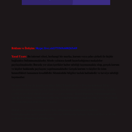
Reklam ve İletişim:
Skype: live:.cid.575569c608265c69
Yasal Uyarı:
Bu internet sitesi, herhangi bir marka, kurum veya şahıs şirketi ile hiçbir
bağlantısı bulunmamaktadır. Sitede yalnızca kendi hazırladığımız makaleler
paylaşılmaktadır. Burada yer alan içerikler haber niteliği taşımamakta olup, gerçek kurum
ve kişiler hakkında paylaşım yapılmamaktadır. Gerçek kurum ve kişiler ile isim
benzerlikleri tamamen tesadüfidir. Sitemizdeki bilgiler taslak halindedir ve tavsiye niteliği
taşımazlar.
Sitemiz, 5651 Sayılı Kanun gereğince Bilgi Teknolojileri ve İletişim Kurumu (BTK)
tarafından onaylanmış bir Yer Sağlayıcı olarak hizmet vermektedir. Bu nedenle, sitedeki
içerikleri proaktif olarak denetleme veya araştırma yükümlülüğümüz bulunmamaktadır.
Ancak, üyelerimiz yazdıkları içeriklerin sorumluluğunu taşımakta olup, siteye üye olarak
bu sorumluluğu kabul etmiş sayılırlar.
Hukuka ve yasal düzenlemelere aykırı olduğunu düşündüğünüz içerikleri,
backlinkpanelicomtr@gmail.com
adresine bildirmeniz halinde, ilgili içerikler yasal süre
içerisinde sitemizden kaldırılacaktır.