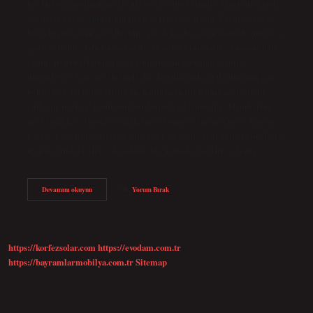
bir Hristiyan olmaktan ziyade bir Zerdüşt olmalı. Mani’nin kendi
yazılarına göre, tüm dini liderler; Hermes, Buda, Zerdüşt, İsa ve
hatta Platon onun öncülleridir, ancak İsa hepsinin üstünde durur ve
panteistik bir statü kazanmıştır. Maniler kimlerdir? Anonim halk
edebiyatı ürünlerinin en yaygınlarından biri olan maniler;
düğünlerde, kına gecelerinde, köy kuyularında su doldurmak için
beklerken, tarlada çalışırken, kadınların dinlenme aralarında
yufka pişirirken, kadın toplantılarında söylenmiştir. Maniheizm
neyi yasaklar? Dindar insanların evlenmesi, şarap içmesi, hayvan
kesmesi ve etini yemesi ve çalışması yasaktır. Aynı ahlaki kurallara
uyarak, dinleyiciler evlenebilir, vb. Yemek yiyebilir ve hatta…
Maniciler
Devamını okuyun
Yorum Bırak
Ne
Demek
https://korfezsolar.com
https://evodam.com.tr
https://bayramlarmobilya.com.tr
Sitemap