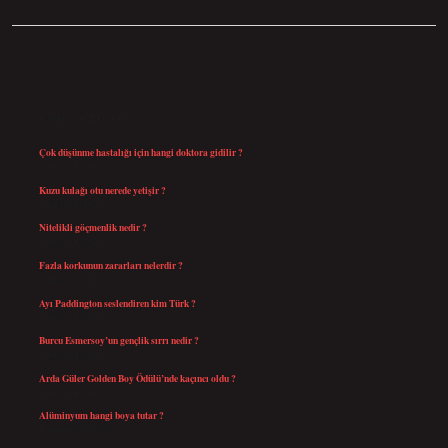
SIDEBAR
SON YAZILAR
Çok düşünme hastalığı için hangi doktora gidilir ?
Ağustos 9, 2026
Kuzu kulağı otu nerede yetişir ?
Ağustos 8, 2026
Nitelikli göçmenlik nedir ?
Ağustos 8, 2026
Fazla korkunun zararları nelerdir ?
Ağustos 6, 2026
Ayı Paddington seslendiren kim Türk ?
Ağustos 5, 2026
Burcu Esmersoy’un gençlik sırrı nedir ?
Ağustos 4, 2026
Arda Güler Golden Boy Ödülü’nde kaçıncı oldu ?
Ağustos 4, 2026
Alüminyum hangi boya tutar ?
Temmuz 30, 2026