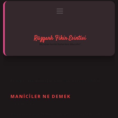
menüyü
Anasayfa
Gizlilik Politikası
Yasal Uyarı
aç
Hakkımızda
Rüzgarlı Fikir Esintisi
Hayatına hareket katan kısa hikayeler!
ETIKET:
MANIHEIZM KUTSAL KITABI NEDIR
MANICILER NE DEMEK
Tarih: Aralık 28, 2024
Mani dini neye tapar? Bilinen yaşam öyküsüne göre Mani, sapkın