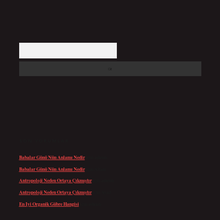
Arama
SON YORUMLAR
Babalar Günü Nün Anlamı Nedir
için
admin
Babalar Günü Nün Anlamı Nedir
için
Altan
Antropoloji Neden Ortaya Çıkmıştır
için
admin
Antropoloji Neden Ortaya Çıkmıştır
için
Ayaz
En Iyi Organik Gübre Hangisi
için
admin