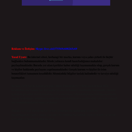
Reklam ve İletişim:
Skype: live:.cid.575569c608265c69
Yasal Uyarı:
Bu internet sitesi, herhangi bir marka, kurum veya şahıs şirketi ile hiçbir
bağlantısı bulunmamaktadır. Sitede yalnızca kendi hazırladığımız makaleler
paylaşılmaktadır. Burada yer alan içerikler haber niteliği taşımamakta olup, gerçek kurum
ve kişiler hakkında paylaşım yapılmamaktadır. Gerçek kurum ve kişiler ile isim
benzerlikleri tamamen tesadüfidir. Sitemizdeki bilgiler taslak halindedir ve tavsiye niteliği
taşımazlar.
Sitemiz, 5651 Sayılı Kanun gereğince Bilgi Teknolojileri ve İletişim Kurumu (BTK)
tarafından onaylanmış bir Yer Sağlayıcı olarak hizmet vermektedir. Bu nedenle, sitedeki
içerikleri proaktif olarak denetleme veya araştırma yükümlülüğümüz bulunmamaktadır.
Ancak, üyelerimiz yazdıkları içeriklerin sorumluluğunu taşımakta olup, siteye üye olarak
bu sorumluluğu kabul etmiş sayılırlar.
Hukuka ve yasal düzenlemelere aykırı olduğunu düşündüğünüz içerikleri,
backlinkpanelicomtr@gmail.com
adresine bildirmeniz halinde, ilgili içerikler yasal süre
içerisinde sitemizden kaldırılacaktır.