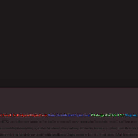
m:
E-mail:
backlinkpaneli@gmail.com
Teams:
forumhizmeti@gmail.com
Whatsapp: 0262 606 0 726
Telegram:
mu (BTK) tarafından onaylanmış bir Yer Sağlayıcı olarak hizmet vermektedir. Bu nedenle, sitedeki içerikleri 
 sorumluluğu kabul etmiş sayılırlar. Bu internet sitesi, herhangi bir marka, kurum veya şahıs şirketi ile hiçbi
kurum ve kişiler hakkında paylaşım yapılmamaktadır. Gerçek kurum ve kişiler ile isim benzerlikleri tamamen te