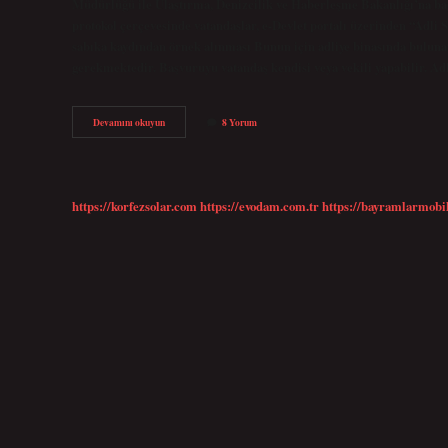
Müdürlüğü ile Ulaştırma, Denizcilik ve Haberleşme Bakanlığı’na b
protokol çerçevesinde vatandaşlar, e-Devlet portalı üzerinden “Adli S
sabıka kaydından örnek alınması Bunun için adliye binasında buluna
gerekmektedir. Başvuruyu vatandaş kendisi veya vekili yapabilir. Adl
Adli
Devamını okuyun
8 Yorum
Sicil
Kaydı
Ücretli
Mi
https://korfezsolar.com
https://evodam.com.tr
https://bayramlarmobi