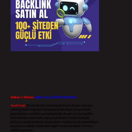
Reklam ve İletişim:
Skype: live:.cid.575569c608265c69
Yasal Uyarı:
Bu internet sitesi, herhangi bir marka, kurum veya şahıs
şirketi ile hiçbir bağlantısı bulunmamaktadır. Sitede yalnızca kendi
hazırladığımız makaleler paylaşılmaktadır. Burada yer alan içerikler
haber niteliği taşımamakta olup, gerçek kurum ve kişiler hakkında
paylaşım yapılmamaktadır. Gerçek kurum ve kişiler ile isim benzerlikleri
tamamen tesadüfidir. Sitemizdeki bilgiler taslak halindedir ve tavsiye
niteliği taşımazlar.