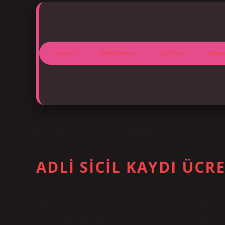
Anasayfa
Gizlilik Politikası
Yasal Uyarı
Hakkım
ETIKET:
MAHKEME ADLI SICIL KAYDINI NEDEN 
ADLI SICIL KAYDI ÜCRE
Tarih: Ekim 13, 2024
Adli sicil kaydı ücretsiz mi? SABİTLİS BELGESİ TALEBİ Vatandaşl
adli sicil kayıtlarını ücretsiz olarak alabilirler. Adli sicil kaydı e-d