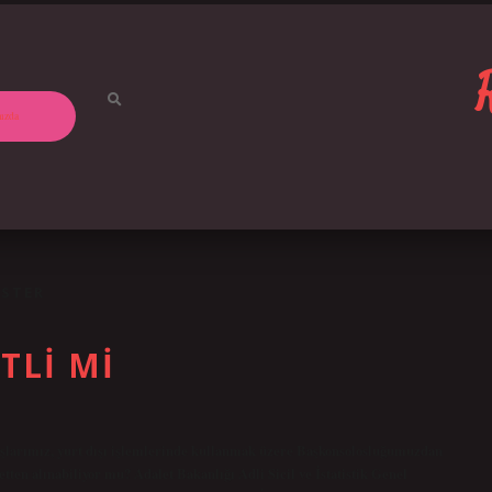
ızda
ISTER
TLI MI
arımız, yurt dışı işlemlerinde kullanmak üzere Başkonsolosluğumuzdan
evletten alınabiliyor mu? Adalet Bakanlığı Adli Sicil ve İstatistik Genel