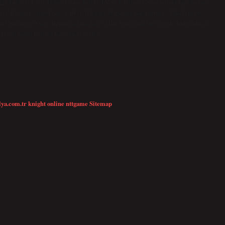
ağlı Türksat Uydu Haberleşme Kablo TV ve İşletme A.Ş. arasında imzalanan
icil Belgesi” alabiliyor. Adli sicil kaydı adliyeden nasıl alınır? Mahkemede
n Cumhuriyet savcılığının sabıka kayıt bilgi bürosuna başvuruda bulunulması
i sicil kaydı belgesi kaç gün geçerli?…
lya.com.tr
knight online
nttgame
Sitemap