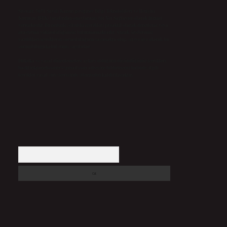
Sitemiz, 5651 Sayılı Kanun gereğince Bilgi Teknolojileri ve İletişim
Kurumu (BTK) tarafından onaylanmış bir Yer Sağlayıcı olarak hizmet
vermektedir. Bu nedenle, sitedeki içerikleri proaktif olarak denetleme veya
araştırma yükümlülüğümüz bulunmamaktadır. Ancak, üyelerimiz
yazdıkları içeriklerin sorumluluğunu taşımakta olup, siteye üye olarak bu
sorumluluğu kabul etmiş sayılırlar.
Hukuka ve yasal düzenlemelere aykırı olduğunu düşündüğünüz içerikleri,
backlinkpanelicomtr@gmail.com
adresine bildirmeniz halinde, ilgili
içerikler yasal süre içerisinde sitemizden kaldırılacaktır.
Arama