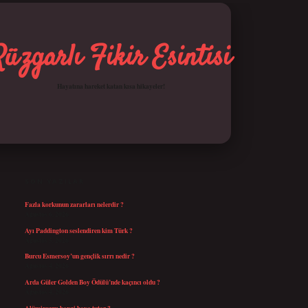
Rüzgarlı Fikir Esintisi
Hayatına hareket katan kısa hikayeler!
SIDEBAR
betci giriş
SON YAZILAR
Fazla korkunun zararları nelerdir ?
Ağustos 6, 2026
Ayı Paddington seslendiren kim Türk ?
Ağustos 5, 2026
Burcu Esmersoy’un gençlik sırrı nedir ?
Ağustos 4, 2026
Arda Güler Golden Boy Ödülü’nde kaçıncı oldu ?
Ağustos 4, 2026
Alüminyum hangi boya tutar ?