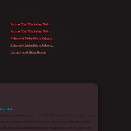
SON YORUMLAR
Babalar Günü Nün Anlamı Nedir
için
admin
Babalar Günü Nün Anlamı Nedir
için
Altan
Antropoloji Neden Ortaya Çıkmıştır
için
admin
Antropoloji Neden Ortaya Çıkmıştır
için
Ayaz
En Iyi Organik Gübre Hangisi
için
admin
 @karabul
proaktif olarak denetleme veya araştırma yükümlülüğümüz bulunmamaktadır. Ancak,
r bağlantısı bulunmamaktadır. Sitede yalnızca kendi hazırladığımız makaleler
sadüfidir. Sitemiz, kar amacı gütmeyen ve tamamen ücretsiz bir bilgi paylaşım