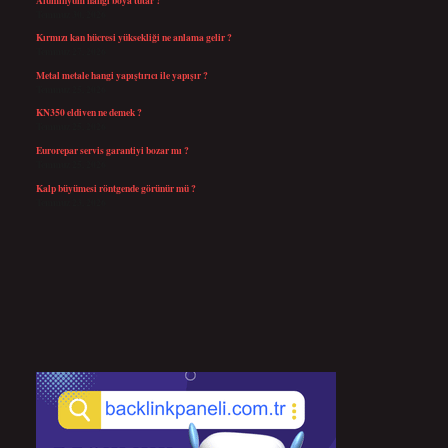
Temmuz 30, 2026
Kırmızı kan hücresi yüksekliği ne anlama gelir ?
Temmuz 27, 2026
Metal metale hangi yapıştırıcı ile yapışır ?
Temmuz 25, 2026
KN350 eldiven ne demek ?
Temmuz 25, 2026
Eurorepar servis garantiyi bozar mı ?
Temmuz 25, 2026
Kalp büyümesi röntgende görünür mü ?
Temmuz 23, 2026