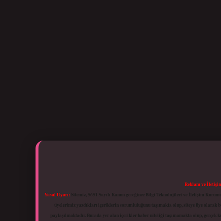
Reklam ve İletişi
Yasal Uyarı:
Sitemiz, 5651 Sayılı Kanun gereğince Bilgi Teknolojileri ve İletişim Kuru
üyelerimiz yazdıkları içeriklerin sorumluluğunu taşımakta olup, siteye üye olarak bu
paylaşılmaktadır. Burada yer alan içerikler haber niteliği taşımamakta olup, gerçek 