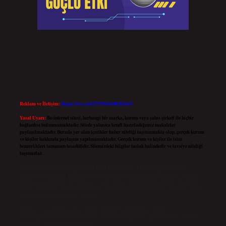
Reklam ve İletişim:
Skype: live:.cid.575569c608265c69
Yasal Uyarı:
Bu internet sitesi, herhangi bir marka, kurum veya şahıs şirketi ile hiçbir
bağlantısı bulunmamaktadır. Sitede yalnızca kendi hazırladığımız makaleler
paylaşılmaktadır. Burada yer alan içerikler haber niteliği taşımamakta olup, gerçek kurum
ve kişiler hakkında paylaşım yapılmamaktadır. Gerçek kurum ve kişiler ile isim
benzerlikleri tamamen tesadüfidir. Sitemizdeki bilgiler taslak halindedir ve tavsiye niteliği
taşımazlar.
Sitemiz, 5651 Sayılı Kanun gereğince Bilgi Teknolojileri ve İletişim Kurumu (BTK)
tarafından onaylanmış bir Yer Sağlayıcı olarak hizmet vermektedir. Bu nedenle, sitedeki
içerikleri proaktif olarak denetleme veya araştırma yükümlülüğümüz bulunmamaktadır.
Ancak, üyelerimiz yazdıkları içeriklerin sorumluluğunu taşımakta olup, siteye üye olarak
bu sorumluluğu kabul etmiş sayılırlar.
Hukuka ve yasal düzenlemelere aykırı olduğunu düşündüğünüz içerikleri,
backlinkpanelicomtr@gmail.com
adresine bildirmeniz halinde, ilgili içerikler yasal süre
içerisinde sitemizden kaldırılacaktır.