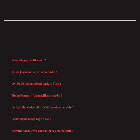
SIDEBAR
SON YAZILAR
Nitelikli göçmenlik nedir ?
Ağustos 8, 2026
Fazla korkunun zararları nelerdir ?
Ağustos 6, 2026
Ayı Paddington seslendiren kim Türk ?
Ağustos 5, 2026
Burcu Esmersoy’un gençlik sırrı nedir ?
Ağustos 4, 2026
Arda Güler Golden Boy Ödülü’nde kaçıncı oldu ?
Ağustos 4, 2026
Alüminyum hangi boya tutar ?
Temmuz 30, 2026
Kırmızı kan hücresi yüksekliği ne anlama gelir ?
Temmuz 27, 2026