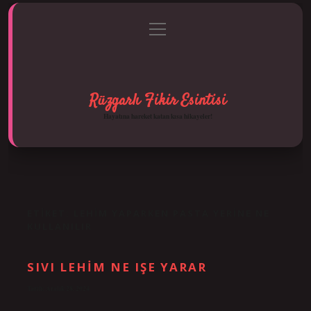
menüyü
Anasayfa
Gizlilik Politikası
Yasal Uyarı
aç
Hakkımızda
Rüzgarlı Fikir Esintisi
Hayatına hareket katan kısa hikayeler!
ETIKET:
LEHIM YAPARKEN PASTA YERINE NE
KULLANILIR
SIVI LEHIM NE IŞE YARAR
Tarih: Aralık 28, 2024