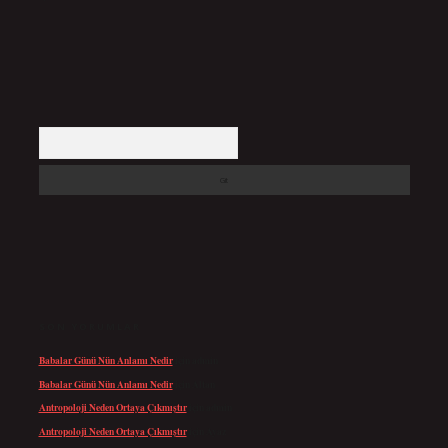
Arama
SON YORUMLAR
Babalar Günü Nün Anlamı Nedir
için
admin
Babalar Günü Nün Anlamı Nedir
için
Altan
Antropoloji Neden Ortaya Çıkmıştır
için
admin
Antropoloji Neden Ortaya Çıkmıştır
için
Ayaz