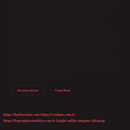
Sıvı lehim kaç derecede erir? Kurşun içeren lehimlerin erime
sıcaklığı 183 derece iken, kurşunsuz lehimlerin erime sıcaklığı 217
dereceden başlar. Sıvı lehim pastası ne işe yarar? Lehim pastası,
lehimlenecek parçanın veya lehimleme demirinin ucunun
oksitlenmesini ve lehimin o bölgede birikmesini önleyen bir
lehimleme maddesidir. Ayrıca, lehimleme demirinin ucundaki
kirli lehim kalıntılarını temizlemeye yardımcı olur. Lehim suyu ne
işe yarar? Vitray üretiminde folyoyu sardıktan sonra malzemelerin
lehimlenmesinde kullanılır. Özel bir alaşımdır ve bakır
malzemelerin lehimlenmesi için mükemmeldir. Lehimlenecek
alan iyice temizlenmeli ve yüzey yağ, pas ve oksit tabakalarından
arındırılmalıdır. Sıvı lehim nasıl saklanır? Lehim macunlarının
uzun süreli depolanması en iyi şekilde…
Sıvı
Devamını okuyun
Yorum Bırak
Lehim
Ne
Işe
Yarar
https://korfezsolar.com
https://evodam.com.tr
https://bayramlarmobilya.com.tr
knight online
nttgame
Sitemap