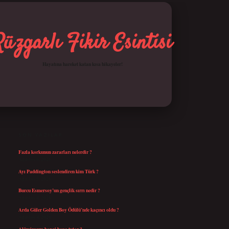
Rüzgarlı Fikir Esintisi
Hayatına hareket katan kısa hikayeler!
SIDEBAR
betci giriş
SON YAZILAR
Fazla korkunun zararları nelerdir ?
Ağustos 6, 2026
Ayı Paddington seslendiren kim Türk ?
Ağustos 5, 2026
Burcu Esmersoy’un gençlik sırrı nedir ?
Ağustos 4, 2026
Arda Güler Golden Boy Ödülü’nde kaçıncı oldu ?
Ağustos 4, 2026
Alüminyum hangi boya tutar ?