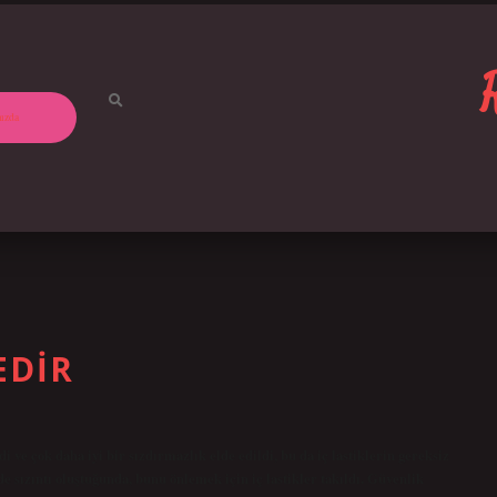
ızda
EDIR
di ve çok daha iyi bir sızdırmazlık elde edildi, bu da iç lastiklerin gereksiz
de sızıntı oluştuğunda, bunu önlemek için iç lastikler takıldı. Güvenlik