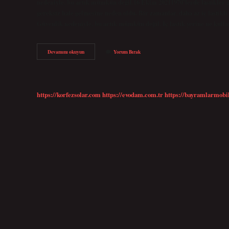
nedeniyle, bu artık mümkün değil.16 Ekim 20211970’lerde lastikler geli
gereksiz hale gelmesine neden oldu. Bir zamanlar, daha az iç lastikli 
Güvenlik nedeniyle, bu artık mümkün değil. İç lastik yerine ne kullan
Iç
Devamını okuyun
Yorum Bırak
Lastiksiz
Lastik
Nedir
https://korfezsolar.com
https://evodam.com.tr
https://bayramlarmobi