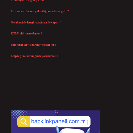
Temmuz 30, 2026
Kırmızı kan hücresi yüksekliği ne anlama gelir ?
Temmuz 27, 2026
Metal metale hangi yapıştırıcı ile yapışır ?
Temmuz 25, 2026
KN350 eldiven ne demek ?
Temmuz 25, 2026
Eurorepar servis garantiyi bozar mı ?
Temmuz 25, 2026
Kalp büyümesi röntgende görünür mü ?
Temmuz 23, 2026