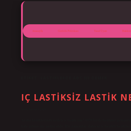
Anasayfa
Gizlilik Politikası
Yasal Uyarı
Hakkım
ETIKET:
LASTIKLERDE ABC NE DEMEK
IÇ LASTIKSIZ LASTIK N
Tarih: Kasım 3, 2024
Araba lastiklerinde neden iç lastik yok? 1970’lerde lastikler geliştiril
hale gelmesine neden oldu. Bir zamanlar, daha az iç lastikli lastikler