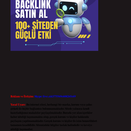
Reklam ve İletişim:
Skype: live:.cid.575569c608265c69
Yasal Uyarı:
Bu internet sitesi, herhangi bir marka, kurum veya şahıs
şirketi ile hiçbir bağlantısı bulunmamaktadır. Sitede yalnızca kendi
hazırladığımız makaleler paylaşılmaktadır. Burada yer alan içerikler
haber niteliği taşımamakta olup, gerçek kurum ve kişiler hakkında
paylaşım yapılmamaktadır. Gerçek kurum ve kişiler ile isim benzerlikleri
tamamen tesadüfidir. Sitemizdeki bilgiler taslak halindedir ve tavsiye
niteliği taşımazlar.