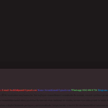
m:
E-mail:
backlinkpaneli@gmail.com
Teams:
forumhizmeti@gmail.com
Whatsapp: 0262 606 0 726
Telegram:
mu (BTK) tarafından onaylanmış bir Yer Sağlayıcı olarak hizmet vermektedir. Bu nedenle, sitedeki içerikleri 
 sorumluluğu kabul etmiş sayılırlar. Bu internet sitesi, herhangi bir marka, kurum veya şahıs şirketi ile hiçbi
kurum ve kişiler hakkında paylaşım yapılmamaktadır. Gerçek kurum ve kişiler ile isim benzerlikleri tamamen te