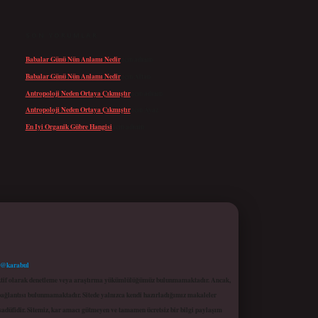
SON YORUMLAR
Babalar Günü Nün Anlamı Nedir
için
admin
Babalar Günü Nün Anlamı Nedir
için
Altan
Antropoloji Neden Ortaya Çıkmıştır
için
admin
Antropoloji Neden Ortaya Çıkmıştır
için
Ayaz
En Iyi Organik Gübre Hangisi
için
admin
 @karabul
proaktif olarak denetleme veya araştırma yükümlülüğümüz bulunmamaktadır. Ancak,
r bağlantısı bulunmamaktadır. Sitede yalnızca kendi hazırladığımız makaleler
sadüfidir. Sitemiz, kar amacı gütmeyen ve tamamen ücretsiz bir bilgi paylaşım