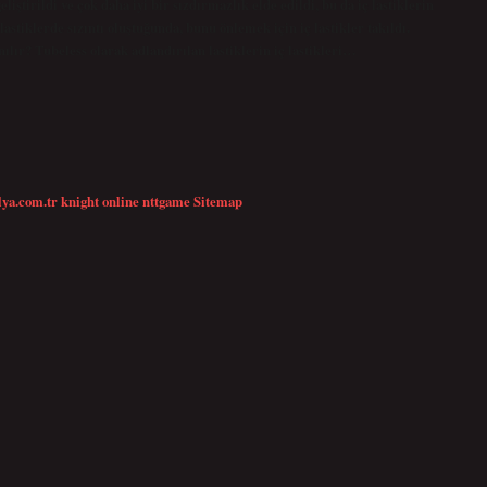
ştirildi ve çok daha iyi bir sızdırmazlık elde edildi, bu da iç lastiklerin
lastiklerde sızıntı oluştuğunda, bunu önlemek için iç lastikler takıldı.
ılır? Tubeless olarak adlandırılan lastiklerin iç lastikleri…
lya.com.tr
knight online
nttgame
Sitemap