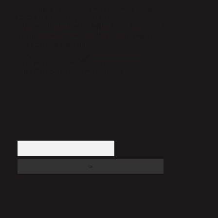
Sitemiz, 5651 Sayılı Kanun gereğince Bilgi Teknolojileri ve İletişim
Kurumu (BTK) tarafından onaylanmış bir Yer Sağlayıcı olarak hizmet
vermektedir. Bu nedenle, sitedeki içerikleri proaktif olarak denetleme veya
araştırma yükümlülüğümüz bulunmamaktadır. Ancak, üyelerimiz
yazdıkları içeriklerin sorumluluğunu taşımakta olup, siteye üye olarak bu
sorumluluğu kabul etmiş sayılırlar.
Hukuka ve yasal düzenlemelere aykırı olduğunu düşündüğünüz içerikleri,
backlinkpanelicomtr@gmail.com
adresine bildirmeniz halinde, ilgili
içerikler yasal süre içerisinde sitemizden kaldırılacaktır.
Arama