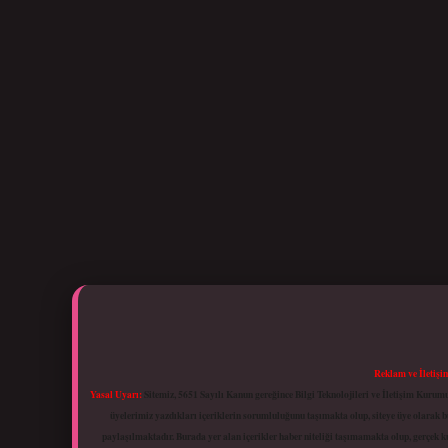
Reklam ve İletişi
Yasal Uyarı:
Sitemiz, 5651 Sayılı Kanun gereğince Bilgi Teknolojileri ve İletişim Kuru
üyelerimiz yazdıkları içeriklerin sorumluluğunu taşımakta olup, siteye üye olarak bu
paylaşılmaktadır. Burada yer alan içerikler haber niteliği taşımamakta olup, gerçek 