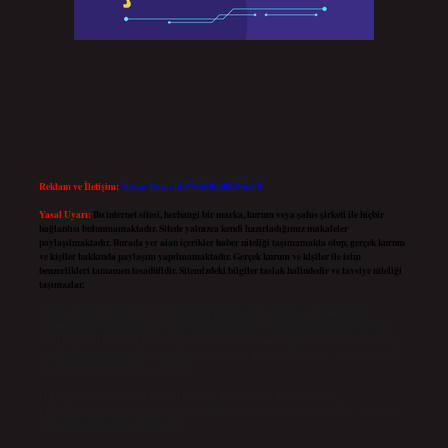
Reklam ve İletişim:
Skype: live:.cid.575569c608265c69
Yasal Uyarı:
Bu internet sitesi, herhangi bir marka, kurum veya şahıs şirketi ile hiçbir
bağlantısı bulunmamaktadır. Sitede yalnızca kendi hazırladığımız makaleler
paylaşılmaktadır. Burada yer alan içerikler haber niteliği taşımamakta olup, gerçek kurum
ve kişiler hakkında paylaşım yapılmamaktadır. Gerçek kurum ve kişiler ile isim
benzerlikleri tamamen tesadüfidir. Sitemizdeki bilgiler taslak halindedir ve tavsiye niteliği
taşımazlar.
Sitemiz, 5651 Sayılı Kanun gereğince Bilgi Teknolojileri ve İletişim Kurumu (BTK)
tarafından onaylanmış bir Yer Sağlayıcı olarak hizmet vermektedir. Bu nedenle, sitedeki
içerikleri proaktif olarak denetleme veya araştırma yükümlülüğümüz bulunmamaktadır.
Ancak, üyelerimiz yazdıkları içeriklerin sorumluluğunu taşımakta olup, siteye üye olarak
bu sorumluluğu kabul etmiş sayılırlar.
Hukuka ve yasal düzenlemelere aykırı olduğunu düşündüğünüz içerikleri,
backlinkpanelicomtr@gmail.com
adresine bildirmeniz halinde, ilgili içerikler yasal süre
içerisinde sitemizden kaldırılacaktır.