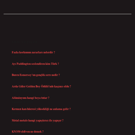
SIDEBAR
SON YAZILAR
Fazla korkunun zararları nelerdir ?
Ağustos 6, 2026
Ayı Paddington seslendiren kim Türk ?
Ağustos 5, 2026
Burcu Esmersoy’un gençlik sırrı nedir ?
Ağustos 4, 2026
Arda Güler Golden Boy Ödülü’nde kaçıncı oldu ?
Ağustos 4, 2026
Alüminyum hangi boya tutar ?
Temmuz 30, 2026
Kırmızı kan hücresi yüksekliği ne anlama gelir ?
Temmuz 27, 2026
Metal metale hangi yapıştırıcı ile yapışır ?
Temmuz 25, 2026
KN350 eldiven ne demek ?