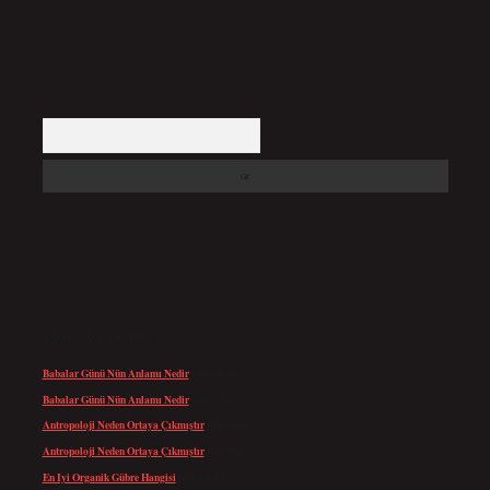
Arama
SON YORUMLAR
Babalar Günü Nün Anlamı Nedir
için
admin
Babalar Günü Nün Anlamı Nedir
için
Altan
Antropoloji Neden Ortaya Çıkmıştır
için
admin
Antropoloji Neden Ortaya Çıkmıştır
için
Ayaz
En Iyi Organik Gübre Hangisi
için
admin