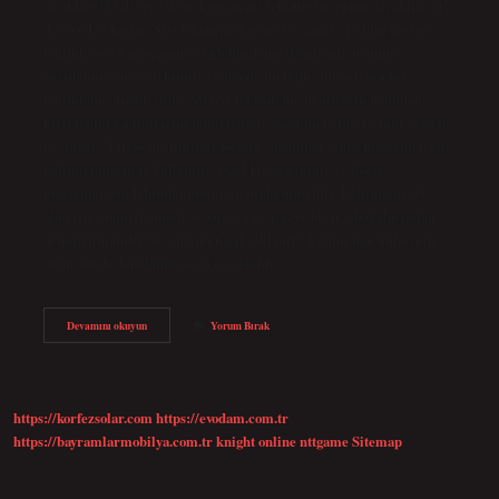
sıcaklığı 183 derece iken, kurşunsuz lehimlerin erime sıcaklığı 217
dereceden başlar. Sıvı lehim pastası ne işe yarar? Lehim pastası,
lehimlenecek parçanın veya lehimleme demirinin ucunun
oksitlenmesini ve lehimin o bölgede birikmesini önleyen bir
lehimleme maddesidir. Ayrıca, lehimleme demirinin ucundaki
kirli lehim kalıntılarını temizlemeye yardımcı olur. Lehim suyu ne
işe yarar? Vitray üretiminde folyoyu sardıktan sonra malzemelerin
lehimlenmesinde kullanılır. Özel bir alaşımdır ve bakır
malzemelerin lehimlenmesi için mükemmeldir. Lehimlenecek
alan iyice temizlenmeli ve yüzey yağ, pas ve oksit tabakalarından
arındırılmalıdır. Sıvı lehim nasıl saklanır? Lehim macunlarının
uzun süreli depolanması en iyi şekilde…
Sıvı
Devamını okuyun
Yorum Bırak
Lehim
Ne
Işe
Yarar
https://korfezsolar.com
https://evodam.com.tr
https://bayramlarmobilya.com.tr
knight online
nttgame
Sitemap