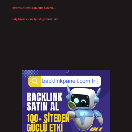
Temmuz 25, 2026
Eurorepar servis garantiyi bozar mı ?
Temmuz 25, 2026
Kalp büyümesi röntgende görünür mü ?
Temmuz 23, 2026