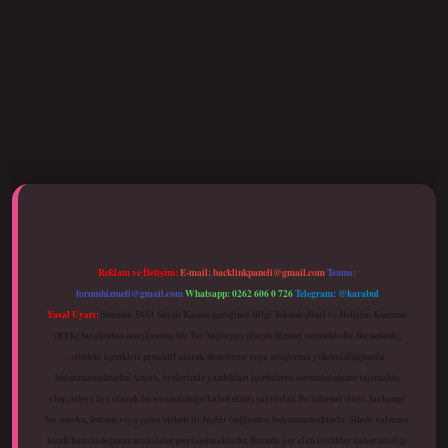
betci giriş
Reklam ve İletişim:
E-mail:
backlinkpaneli@gmail.com
Teams:
forumhizmeti@gmail.com
Whatsapp: 0262 606 0 726
Telegram: @karabul
Yasal Uyarı:
Sitemiz, 5651 Sayılı Kanun gereğince Bilgi Teknolojileri ve İletişim Kurumu
(BTK) tarafından onaylanmış bir Yer Sağlayıcı olarak hizmet vermektedir. Bu nedenle,
sitedeki içerikleri proaktif olarak denetleme veya araştırma yükümlülüğümüz
bulunmamaktadır. Ancak, üyelerimiz yazdıkları içeriklerin sorumluluğunu taşımakta
olup, siteye üye olarak bu sorumluluğu kabul etmiş sayılırlar. Bu internet sitesi, herhangi
bir marka, kurum veya şahıs şirketi ile hiçbir bağlantısı bulunmamaktadır. Sitede yalnızca
kendi hazırladığımız makaleler paylaşılmaktadır. Burada yer alan içerikler haber niteliği