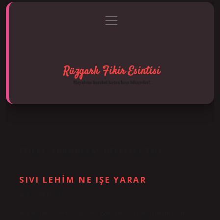
menüyü
Anasayfa
Gizlilik Politikası
Yasal Uyarı
aç
Hakkımızda
Rüzgarlı Fikir Esintisi
Hayatına hareket katan kısa hikayeler!
ETIKET:
KURŞUN KAÇ DERECEDE ERIR
SIVI LEHIM NE IŞE YARAR
Tarih: Aralık 28, 2024
Sıvı lehim kaç derecede erir? Kurşun içeren lehimlerin erime