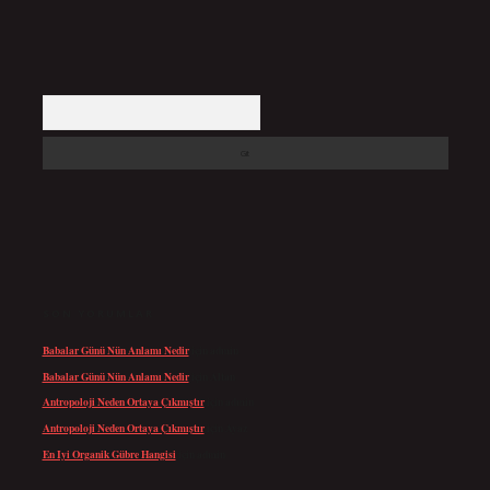
Arama
SON YORUMLAR
Babalar Günü Nün Anlamı Nedir
için
admin
Babalar Günü Nün Anlamı Nedir
için
Altan
Antropoloji Neden Ortaya Çıkmıştır
için
admin
Antropoloji Neden Ortaya Çıkmıştır
için
Ayaz
En Iyi Organik Gübre Hangisi
için
admin