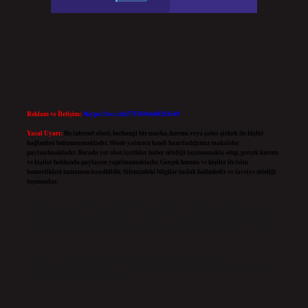
Reklam ve İletişim:
Skype: live:.cid.575569c608265c69
Yasal Uyarı:
Bu internet sitesi, herhangi bir marka, kurum veya şahıs şirketi ile hiçbir
bağlantısı bulunmamaktadır. Sitede yalnızca kendi hazırladığımız makaleler
paylaşılmaktadır. Burada yer alan içerikler haber niteliği taşımamakta olup, gerçek kurum
ve kişiler hakkında paylaşım yapılmamaktadır. Gerçek kurum ve kişiler ile isim
benzerlikleri tamamen tesadüfidir. Sitemizdeki bilgiler taslak halindedir ve tavsiye niteliği
taşımazlar.
Sitemiz, 5651 Sayılı Kanun gereğince Bilgi Teknolojileri ve İletişim Kurumu (BTK)
tarafından onaylanmış bir Yer Sağlayıcı olarak hizmet vermektedir. Bu nedenle, sitedeki
içerikleri proaktif olarak denetleme veya araştırma yükümlülüğümüz bulunmamaktadır.
Ancak, üyelerimiz yazdıkları içeriklerin sorumluluğunu taşımakta olup, siteye üye olarak
bu sorumluluğu kabul etmiş sayılırlar.
Hukuka ve yasal düzenlemelere aykırı olduğunu düşündüğünüz içerikleri,
backlinkpanelicomtr@gmail.com
adresine bildirmeniz halinde, ilgili içerikler yasal süre
içerisinde sitemizden kaldırılacaktır.