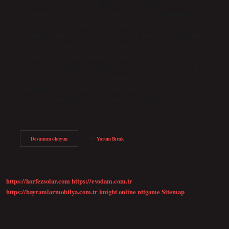
olmak, ortaya çıkan krizlerle başa çıkmak için stratejiler
geliştirmek ve bu stratejileri uygulamaya koymak anlamına gelir.
Kriz nedir kısaca tanımı? Kriz Tanımı Kriz, “karar” veya
“ayrılma” anlamına gelen Yunanca krisis kelimesinden gelir. Bu,
öznel bir karar anı değil, bir süreçten diğerine veya bir süreçten
diğerine geçiş başladığında meydana gelen bir karar veya
kararsızlık anıdır (Patan, 2009: 3). Krizin aşamaları nelerdir? Kriz
yönetimi süreci genellikle beş aşamadan oluşur. Bu aşamalar
şunlardır: • Kriz sinyallerini tanıma. • Kriz hazırlığı ve önleme.
Krizin neden olduğu hasarı sınırlama. • Kurtarma (normale dönüş).
• Öğrenme ve değerlendirme.…
Kriz
Devamını okuyun
Yorum Bırak
Yönetimi
Nedir
Açıklayınız
https://korfezsolar.com
https://evodam.com.tr
https://bayramlarmobilya.com.tr
knight online
nttgame
Sitemap