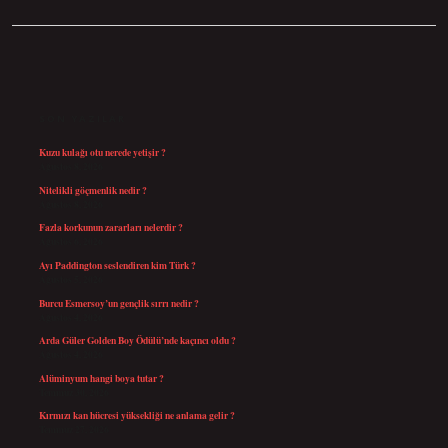
SIDEBAR
SON YAZILAR
Kuzu kulağı otu nerede yetişir ?
Ağustos 8, 2026
Nitelikli göçmenlik nedir ?
Ağustos 8, 2026
Fazla korkunun zararları nelerdir ?
Ağustos 6, 2026
Ayı Paddington seslendiren kim Türk ?
Ağustos 5, 2026
Burcu Esmersoy’un gençlik sırrı nedir ?
Ağustos 4, 2026
Arda Güler Golden Boy Ödülü’nde kaçıncı oldu ?
Ağustos 4, 2026
Alüminyum hangi boya tutar ?
Temmuz 30, 2026
Kırmızı kan hücresi yüksekliği ne anlama gelir ?
Temmuz 27, 2026