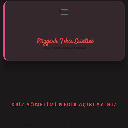
menüyü
Anasayfa
Gizlilik Politikası
Yasal Uyarı
aç
Hakkımızda
Rüzgarlı Fikir Esintisi
Hayatına hareket katan kısa hikayeler!
ETIKET:
KRIZ YÖNETIMI NEDIR
KRIZ YÖNETIMI NEDIR AÇIKLAYINIZ
Tarih: Aralık 28, 2024
Kriz yönetimi nedir kısaca? Kriz yönetimi; krizlere hazırlıklı