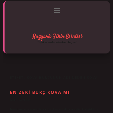
menüyü
Anasayfa
Gizlilik Politikası
Yasal Uyarı
aç
Hakkımızda
Rüzgarlı Fikir Esintisi
Hayatına hareket katan kısa hikayeler!
ETIKET:
KOVA BURCUNUN ADI NEDEN KOVA
EN ZEKI BURÇ KOVA MI
Tarih: Eylül 21, 2024
Kova burcu zeki mi? Kova burçları oldukça zekidir. Çalıştıkları