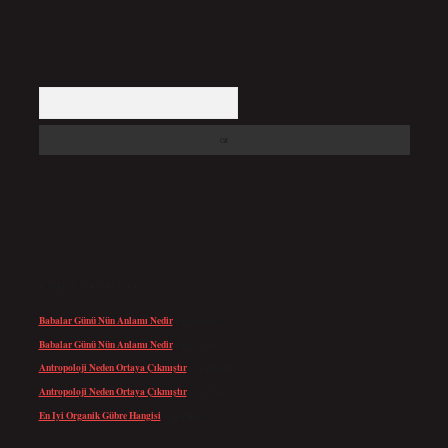
Arama
SON YORUMLAR
Babalar Günü Nün Anlamı Nedir
için
admin
Babalar Günü Nün Anlamı Nedir
için
Altan
Antropoloji Neden Ortaya Çıkmıştır
için
admin
Antropoloji Neden Ortaya Çıkmıştır
için
Ayaz
En Iyi Organik Gübre Hangisi
için
admin