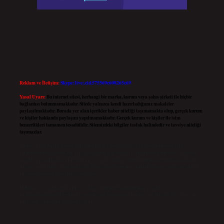
Reklam ve İletişim:
Skype: live:.cid.575569c608265c69
Yasal Uyarı:
Bu internet sitesi, herhangi bir marka, kurum veya şahıs şirketi ile hiçbir
bağlantısı bulunmamaktadır. Sitede yalnızca kendi hazırladığımız makaleler
paylaşılmaktadır. Burada yer alan içerikler haber niteliği taşımamakta olup, gerçek kurum
ve kişiler hakkında paylaşım yapılmamaktadır. Gerçek kurum ve kişiler ile isim
benzerlikleri tamamen tesadüfidir. Sitemizdeki bilgiler taslak halindedir ve tavsiye niteliği
taşımazlar.
Sitemiz, 5651 Sayılı Kanun gereğince Bilgi Teknolojileri ve İletişim Kurumu (BTK)
tarafından onaylanmış bir Yer Sağlayıcı olarak hizmet vermektedir. Bu nedenle, sitedeki
içerikleri proaktif olarak denetleme veya araştırma yükümlülüğümüz bulunmamaktadır.
Ancak, üyelerimiz yazdıkları içeriklerin sorumluluğunu taşımakta olup, siteye üye olarak
bu sorumluluğu kabul etmiş sayılırlar.
Hukuka ve yasal düzenlemelere aykırı olduğunu düşündüğünüz içerikleri,
backlinkpanelicomtr@gmail.com
adresine bildirmeniz halinde, ilgili içerikler yasal süre
içerisinde sitemizden kaldırılacaktır.