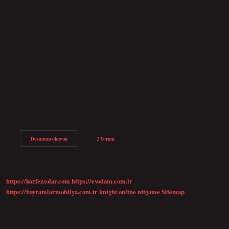
alanda yaratıcı zekalarıyla kendilerini kanıtlayabilirler. Bu yüzden
onlarla sohbet etmek hem üretkendir hem de yeni fikirler üretme
konusunda eğlencelidir. En çok hangi burç zekidir? İKİZLER
İkizler, dünyadaki en zeki burçların başında gelir. Pratik ve sosyal
zekaları ve iletişim becerileri, dahil oldukları her alanda öne
çıkmalarını sağlar. Kova burcu hangi zekadır? Kova. Bilimsel
zekası ve sezgileri vardır. Net düşünebilir ve son derece kararlıdır.
En sinirli burç kimdir? Boğa burcunun en öfkeli burçlar listesinde
olması herkesi şaşırtabilir. Ancak Boğa burcu burçları
göründükleri kadar sakin değildir. Boğa burcu genellikle sakin ve
uyumludur ve kurallara…
En
Devamını okuyun
2 Yorum
Zeki
Burç
Kova
Mı
https://korfezsolar.com
https://evodam.com.tr
https://bayramlarmobilya.com.tr
knight online
nttgame
Sitemap