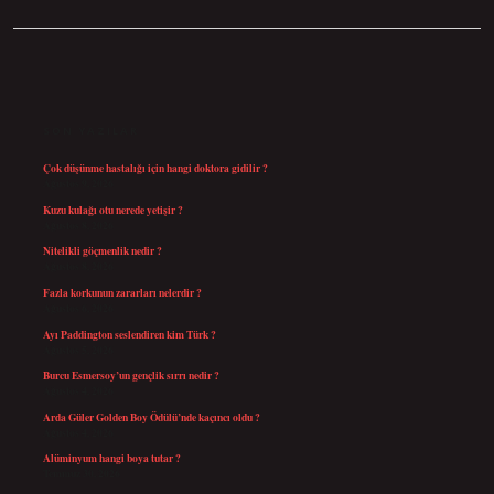
SIDEBAR
SON YAZILAR
Çok düşünme hastalığı için hangi doktora gidilir ?
Ağustos 9, 2026
Kuzu kulağı otu nerede yetişir ?
Ağustos 8, 2026
Nitelikli göçmenlik nedir ?
Ağustos 8, 2026
Fazla korkunun zararları nelerdir ?
Ağustos 6, 2026
Ayı Paddington seslendiren kim Türk ?
Ağustos 5, 2026
Burcu Esmersoy’un gençlik sırrı nedir ?
Ağustos 4, 2026
Arda Güler Golden Boy Ödülü’nde kaçıncı oldu ?
Ağustos 4, 2026
Alüminyum hangi boya tutar ?
Temmuz 30, 2026