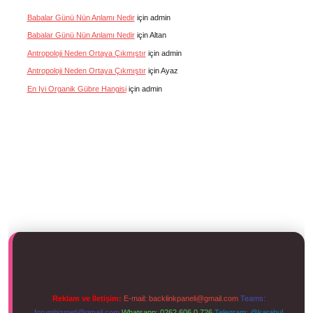
Babalar Günü Nün Anlamı Nedir
için
admin
Babalar Günü Nün Anlamı Nedir
için
Altan
Antropoloji Neden Ortaya Çıkmıştır
için
admin
Antropoloji Neden Ortaya Çıkmıştır
için
Ayaz
En Iyi Organik Gübre Hangisi
için
admin
Reklam ve İletişim:
E-mail:
backlinkpaneli@gmail.com
Teams:
forumhizmeti@gmail.com
Whatsapp: 0262 606 0 726
Telegram: @karabul