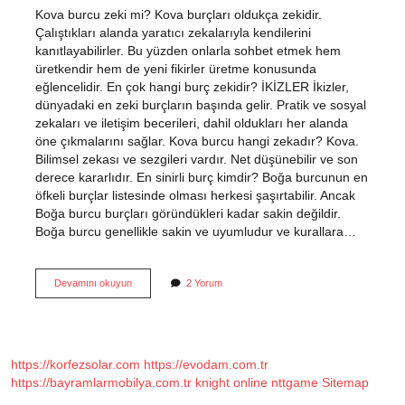
Kova burcu zeki mi? Kova burçları oldukça zekidir.
Çalıştıkları alanda yaratıcı zekalarıyla kendilerini
kanıtlayabilirler. Bu yüzden onlarla sohbet etmek hem
üretkendir hem de yeni fikirler üretme konusunda
eğlencelidir. En çok hangi burç zekidir? İKİZLER İkizler,
dünyadaki en zeki burçların başında gelir. Pratik ve sosyal
zekaları ve iletişim becerileri, dahil oldukları her alanda
öne çıkmalarını sağlar. Kova burcu hangi zekadır? Kova.
Bilimsel zekası ve sezgileri vardır. Net düşünebilir ve son
derece kararlıdır. En sinirli burç kimdir? Boğa burcunun en
öfkeli burçlar listesinde olması herkesi şaşırtabilir. Ancak
Boğa burcu burçları göründükleri kadar sakin değildir.
Boğa burcu genellikle sakin ve uyumludur ve kurallara…
En
Devamını okuyun
2 Yorum
Zeki
Burç
Kova
Mı
https://korfezsolar.com
https://evodam.com.tr
https://bayramlarmobilya.com.tr
knight online
nttgame
Sitemap