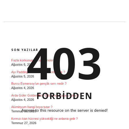
SIDEBAR
403
SON YAZILAR
Fazla korkunun zararları nelerdir ?
Ağustos 6, 2026
Ayı Paddington seslendiren kim Türk ?
Ağustos 5, 2026
Burcu Esmersoy’un gençlik sırrı nedir ?
Ağustos 4, 2026
FORBIDDEN
Arda Güler Golden Boy Ödülü’nde kaçıncı oldu ?
Ağustos 4, 2026
Alüminyum hangi boya tutar ?
Access to this resource on the server is denied!
Temmuz 30, 2026
Kırmızı kan hücresi yüksekliği ne anlama gelir ?
Temmuz 27, 2026