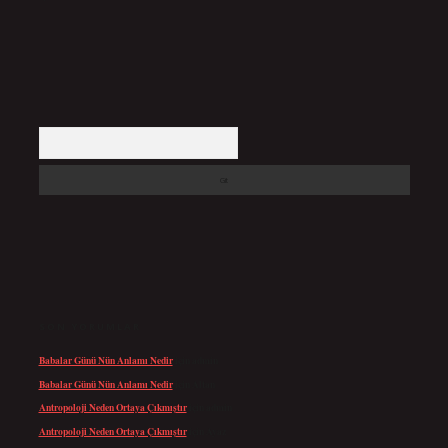
Arama
SON YORUMLAR
Babalar Günü Nün Anlamı Nedir
için
admin
Babalar Günü Nün Anlamı Nedir
için
Altan
Antropoloji Neden Ortaya Çıkmıştır
için
admin
Antropoloji Neden Ortaya Çıkmıştır
için
Ayaz