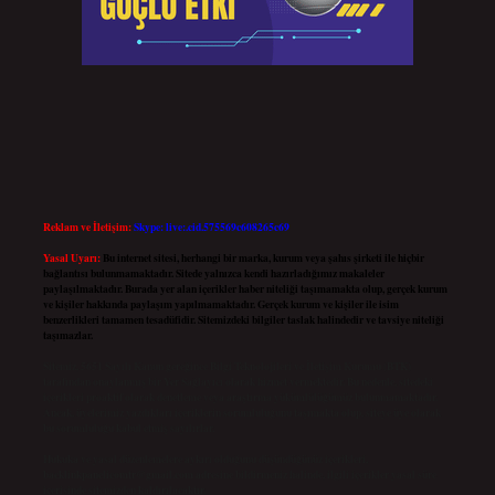
Reklam ve İletişim:
Skype: live:.cid.575569c608265c69
Yasal Uyarı:
Bu internet sitesi, herhangi bir marka, kurum veya şahıs şirketi ile hiçbir
bağlantısı bulunmamaktadır. Sitede yalnızca kendi hazırladığımız makaleler
paylaşılmaktadır. Burada yer alan içerikler haber niteliği taşımamakta olup, gerçek kurum
ve kişiler hakkında paylaşım yapılmamaktadır. Gerçek kurum ve kişiler ile isim
benzerlikleri tamamen tesadüfidir. Sitemizdeki bilgiler taslak halindedir ve tavsiye niteliği
taşımazlar.
Sitemiz, 5651 Sayılı Kanun gereğince Bilgi Teknolojileri ve İletişim Kurumu (BTK)
tarafından onaylanmış bir Yer Sağlayıcı olarak hizmet vermektedir. Bu nedenle, sitedeki
içerikleri proaktif olarak denetleme veya araştırma yükümlülüğümüz bulunmamaktadır.
Ancak, üyelerimiz yazdıkları içeriklerin sorumluluğunu taşımakta olup, siteye üye olarak
bu sorumluluğu kabul etmiş sayılırlar.
Hukuka ve yasal düzenlemelere aykırı olduğunu düşündüğünüz içerikleri,
backlinkpanelicomtr@gmail.com
adresine bildirmeniz halinde, ilgili içerikler yasal süre
içerisinde sitemizden kaldırılacaktır.