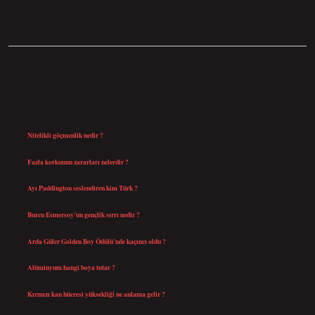
SIDEBAR
SON YAZILAR
Nitelikli göçmenlik nedir ?
Ağustos 8, 2026
Fazla korkunun zararları nelerdir ?
Ağustos 6, 2026
Ayı Paddington seslendiren kim Türk ?
Ağustos 5, 2026
Burcu Esmersoy’un gençlik sırrı nedir ?
Ağustos 4, 2026
Arda Güler Golden Boy Ödülü’nde kaçıncı oldu ?
Ağustos 4, 2026
Alüminyum hangi boya tutar ?
Temmuz 30, 2026
Kırmızı kan hücresi yüksekliği ne anlama gelir ?
Temmuz 27, 2026