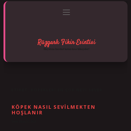
menüyü
Anasayfa
Gizlilik Politikası
Yasal Uyarı
aç
Hakkımızda
Rüzgarlı Fikir Esintisi
Hayatına hareket katan kısa hikayeler!
ETIKET:
KÖPEKLERI EN ÇOK NEYI SEVER
KÖPEK NASIL SEVILMEKTEN
HOŞLANIR
Tarih: Ekim 13, 2024