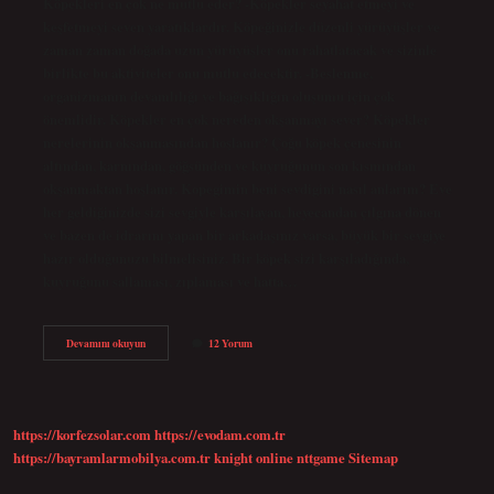
Köpekleri en çok ne mutlu eder? -Köpekler seyahat etmeyi ve
keşfetmeyi seven yaratıklardır. Köpeğinizle düzenli yürüyüşler ve
zaman zaman doğada uzun yürüyüşler onu rahatlatacak ve sizinle
birlikte bu aktiviteler onu mutlu edecektir. -Beslenme,
organizmanın devamlılığı ve bağışıklığın oluşumu için çok
önemlidir. Köpekler en çok nereden okşanmayı sever? Köpekler
nerelerinin okşanmasından hoşlanır? Çoğu köpek çenesinin
altından, karnından, göğsünden ve kuyruğunun son kısmından
okşanmaktan hoşlanır. Kopegimin beni sevdigini nasıl anlarım? Eve
her geldiğinizde sizi sevgiyle karşılayan, heyecandan çılgına dönen
ve bazen de idrarını yapan bir arkadaşınız varsa, büyük bir sevgiye
hazır olduğunuzu bilmelisiniz. Bir köpek sizi karşıladığında,
kuyruğunu sallaması, zıplaması ve hatta…
Köpek
Devamını okuyun
12 Yorum
Nasıl
Sevilmekten
Hoşlanır
https://korfezsolar.com
https://evodam.com.tr
https://bayramlarmobilya.com.tr
knight online
nttgame
Sitemap