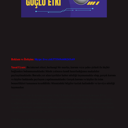
Reklam ve İletişim:
Skype: live:.cid.575569c608265c69
Yasal Uyarı:
Bu internet sitesi, herhangi bir marka, kurum veya şahıs şirketi ile hiçbir
bağlantısı bulunmamaktadır. Sitede yalnızca kendi hazırladığımız makaleler
paylaşılmaktadır. Burada yer alan içerikler haber niteliği taşımamakta olup, gerçek kurum
ve kişiler hakkında paylaşım yapılmamaktadır. Gerçek kurum ve kişiler ile isim
benzerlikleri tamamen tesadüfidir. Sitemizdeki bilgiler taslak halindedir ve tavsiye niteliği
taşımazlar.
Sitemiz, 5651 Sayılı Kanun gereğince Bilgi Teknolojileri ve İletişim Kurumu (BTK)
tarafından onaylanmış bir Yer Sağlayıcı olarak hizmet vermektedir. Bu nedenle, sitedeki
içerikleri proaktif olarak denetleme veya araştırma yükümlülüğümüz bulunmamaktadır.
Ancak, üyelerimiz yazdıkları içeriklerin sorumluluğunu taşımakta olup, siteye üye olarak
bu sorumluluğu kabul etmiş sayılırlar.
Hukuka ve yasal düzenlemelere aykırı olduğunu düşündüğünüz içerikleri,
backlinkpanelicomtr@gmail.com
adresine bildirmeniz halinde, ilgili içerikler yasal süre
içerisinde sitemizden kaldırılacaktır.