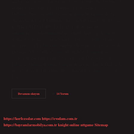
madeni paralar ve özel alaşımlar gibi birçok endüstriyel ve tüketici
ürününde kullanılır. Ayrıca cama yeşil renk vermek için de
kullanılır. Nikel, öncelikle bir alaşım metalidir. Bu nedenle, bir
alaşım olarak birçok kullanımı vardır. Kobalt hangi ürünlerde var?
KOBALT NERELERDE KULLANILIR? Kobalt, piller,
mıknatıslar ve elektromıknatıslar, elektrik dirençleri, kesme ve
delme aletleri, korozyona, aşınmaya ve yüksek sıcaklığa dayanıklı
malzemeler ve kaplama malzemeleri gibi ürünlerde yaygın olarak
kullanılır. Nikel Türkiye’de nerede çıkarılır? Ekonomik ve
işletilebilir nikel oluşumları Manisa-Çaldağ, Manisa-Gördes ve
Eskişehir-Mihalıççık-Yunus Emre madenleridir. Kobalt Türkiye’de
nerede çıkarılır? Ülkemizde: Bitlis (Pancarlı), Gaziantep (Ortak),
Elazığ…
Nikel
Devamını okuyun
14 Yorum
Ve
Kobalt
Nedir
https://korfezsolar.com
https://evodam.com.tr
https://bayramlarmobilya.com.tr
knight online
nttgame
Sitemap