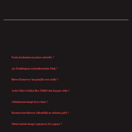
SIDEBAR
SON YAZILAR
Fazla korkunun zararları nelerdir ?
Ağustos 6, 2026
Ayı Paddington seslendiren kim Türk ?
Ağustos 5, 2026
Burcu Esmersoy’un gençlik sırrı nedir ?
Ağustos 4, 2026
Arda Güler Golden Boy Ödülü’nde kaçıncı oldu ?
Ağustos 4, 2026
Alüminyum hangi boya tutar ?
Temmuz 30, 2026
Kırmızı kan hücresi yüksekliği ne anlama gelir ?
Temmuz 27, 2026
Metal metale hangi yapıştırıcı ile yapışır ?
Temmuz 25, 2026