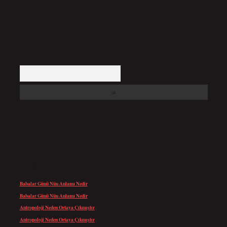
Arama
SON YORUMLAR
Babalar Günü Nün Anlamı Nedir
için
admin
Babalar Günü Nün Anlamı Nedir
için
Altan
Antropoloji Neden Ortaya Çıkmıştır
için
admin
Antropoloji Neden Ortaya Çıkmıştır
için
Ayaz