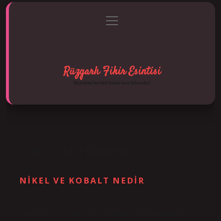
menüyü
Anasayfa
Gizlilik Politikası
Yasal Uyarı
aç
Hakkımızda
Rüzgarlı Fikir Esintisi
Hayatına hareket katan kısa hikayeler!
ETIKET:
KOBALT PAHALI MI
NIKEL VE KOBALT NEDIR
Tarih: Ekim 10, 2024
Nikel nedir ne işe yarar? Nikel, paslanmaz çelik, mıknatıslar,