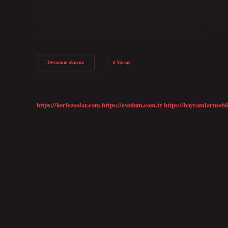
isminden biridir. Kuranı kerim nedir kısaca tanımı? Kuran-ı Kerim,
Şüphesiz Kuran’da genel olarak tüm insanlığı ve özellikle Müslümanla
vardır. Kuranı Kerim ne demek din? Kur’an-ı Kerim: Yüce Allah’ın H
okunarak hürmet edilen Mushaflarda yazılı İlahî Kelam’dır.…
Kuranı
Devamını okuyun
6 Yorum
Kerim
Ne
Demek
Diyanet
https://korfezsolar.com
https://evodam.com.tr
https://bayramlarmobi