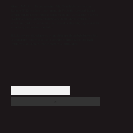
Sitemiz, 5651 Sayılı Kanun gereğince Bilgi Teknolojileri ve İletişim
Kurumu (BTK) tarafından onaylanmış bir Yer Sağlayıcı olarak hizmet
vermektedir. Bu nedenle, sitedeki içerikleri proaktif olarak denetleme veya
araştırma yükümlülüğümüz bulunmamaktadır. Ancak, üyelerimiz
yazdıkları içeriklerin sorumluluğunu taşımakta olup, siteye üye olarak bu
sorumluluğu kabul etmiş sayılırlar.
Hukuka ve yasal düzenlemelere aykırı olduğunu düşündüğünüz içerikleri,
backlinkpanelicomtr@gmail.com
adresine bildirmeniz halinde, ilgili
içerikler yasal süre içerisinde sitemizden kaldırılacaktır.
Arama