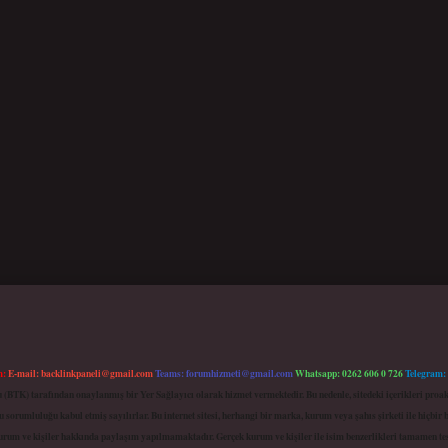
m:
E-mail:
backlinkpaneli@gmail.com
Teams:
forumhizmeti@gmail.com
Whatsapp: 0262 606 0 726
Telegram:
mu (BTK) tarafından onaylanmış bir Yer Sağlayıcı olarak hizmet vermektedir. Bu nedenle, sitedeki içerikleri 
 sorumluluğu kabul etmiş sayılırlar. Bu internet sitesi, herhangi bir marka, kurum veya şahıs şirketi ile hiçbi
kurum ve kişiler hakkında paylaşım yapılmamaktadır. Gerçek kurum ve kişiler ile isim benzerlikleri tamamen te