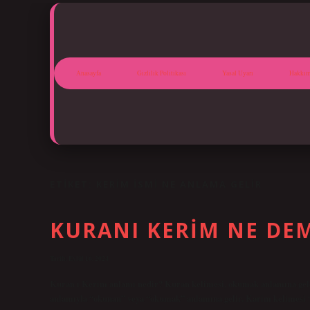
Anasayfa
Gizlilik Politikası
Yasal Uyarı
Hakkım
ETIKET:
KERIM ISMI NE ANLAMA GELIR
KURANI KERIM NE DE
Tarih: Eylül 16, 2024
Kuran ı Kerim anlamı nedir? Kuran kelimesi, okumak anlamına gelen Arapça kara’e (قرأ) kelimesinin üç harf
anlamıyla “okunan” veya “okumak” anlamına gelir. Karim kelimesi “as