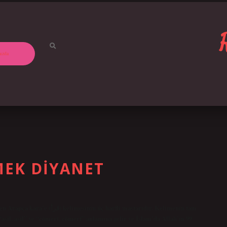
ızda
MEK DIYANET
li mastarıdır. Kelimenin tam
il, asil” ve “cömert, cömert” anlamına gelir ve İslam’da Allah’ın 99