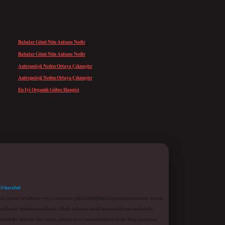
SON YORUMLAR
Babalar Günü Nün Anlamı Nedir
için
admin
Babalar Günü Nün Anlamı Nedir
için
Altan
Antropoloji Neden Ortaya Çıkmıştır
için
admin
Antropoloji Neden Ortaya Çıkmıştır
için
Ayaz
En Iyi Organik Gübre Hangisi
için
admin
 @karabul
proaktif olarak denetleme veya araştırma yükümlülüğümüz bulunmamaktadır. Ancak,
r bağlantısı bulunmamaktadır. Sitede yalnızca kendi hazırladığımız makaleler
sadüfidir. Sitemiz, kar amacı gütmeyen ve tamamen ücretsiz bir bilgi paylaşım