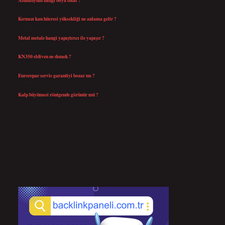
Temmuz 30, 2026
Kırmızı kan hücresi yüksekliği ne anlama gelir ?
Temmuz 27, 2026
Metal metale hangi yapıştırıcı ile yapışır ?
Temmuz 25, 2026
KN350 eldiven ne demek ?
Temmuz 25, 2026
Eurorepar servis garantiyi bozar mı ?
Temmuz 25, 2026
Kalp büyümesi röntgende görünür mü ?
Temmuz 23, 2026