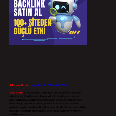
Reklam ve İletişim:
Skype: live:.cid.575569c608265c69
Yasal Uyarı:
Bu internet sitesi, herhangi bir marka, kurum veya şahıs
şirketi ile hiçbir bağlantısı bulunmamaktadır. Sitede yalnızca kendi
hazırladığımız makaleler paylaşılmaktadır. Burada yer alan içerikler
haber niteliği taşımamakta olup, gerçek kurum ve kişiler hakkında
paylaşım yapılmamaktadır. Gerçek kurum ve kişiler ile isim benzerlikleri
tamamen tesadüfidir. Sitemizdeki bilgiler taslak halindedir ve tavsiye
niteliği taşımazlar.