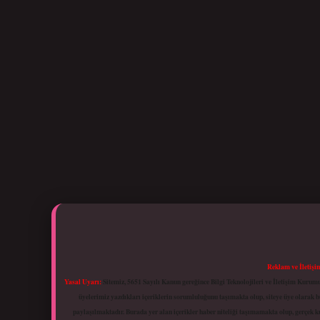
Reklam ve İletişi
Yasal Uyarı:
Sitemiz, 5651 Sayılı Kanun gereğince Bilgi Teknolojileri ve İletişim Kuru
üyelerimiz yazdıkları içeriklerin sorumluluğunu taşımakta olup, siteye üye olarak bu
paylaşılmaktadır. Burada yer alan içerikler haber niteliği taşımamakta olup, gerçek 