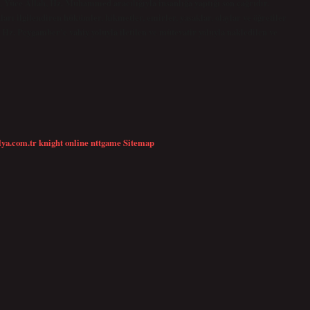
 Yüce Allah, Hz. Muhammed aracılığıyla insanlığa yaptığı son çağrıdır.
rı ilgilendiren hükümler, hikmetler, emirler, yasaklar, olaylar ve öğretiler
z. Peygamber’e vahiy yoluyla iletilen ve mütevatir yoluyla nakledilen ve
lya.com.tr
knight online
nttgame
Sitemap