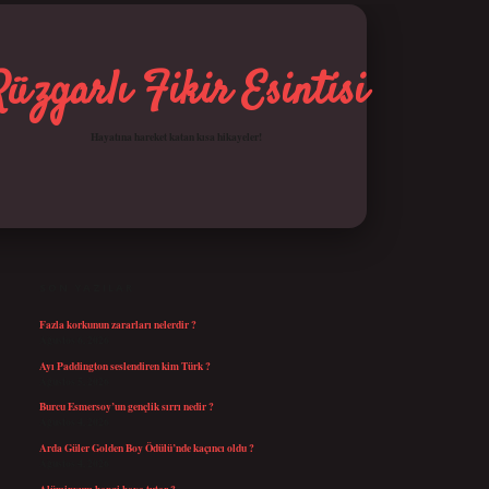
Rüzgarlı Fikir Esintisi
Hayatına hareket katan kısa hikayeler!
SIDEBAR
betci giriş
SON YAZILAR
Fazla korkunun zararları nelerdir ?
Ağustos 6, 2026
Ayı Paddington seslendiren kim Türk ?
Ağustos 5, 2026
Burcu Esmersoy’un gençlik sırrı nedir ?
Ağustos 4, 2026
Arda Güler Golden Boy Ödülü’nde kaçıncı oldu ?
Ağustos 4, 2026
Alüminyum hangi boya tutar ?