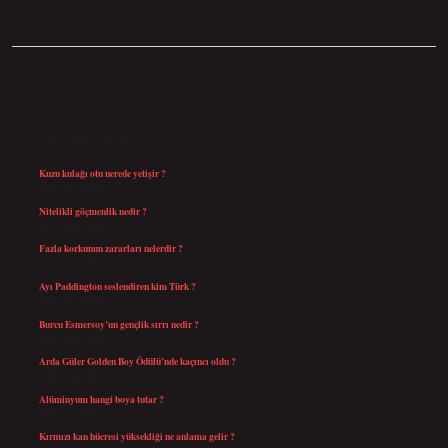
SIDEBAR
SON YAZILAR
Kuzu kulağı otu nerede yetişir ?
Ağustos 8, 2026
Nitelikli göçmenlik nedir ?
Ağustos 8, 2026
Fazla korkunun zararları nelerdir ?
Ağustos 6, 2026
Ayı Paddington seslendiren kim Türk ?
Ağustos 5, 2026
Burcu Esmersoy’un gençlik sırrı nedir ?
Ağustos 4, 2026
Arda Güler Golden Boy Ödülü’nde kaçıncı oldu ?
Ağustos 4, 2026
Alüminyum hangi boya tutar ?
Temmuz 30, 2026
Kırmızı kan hücresi yüksekliği ne anlama gelir ?