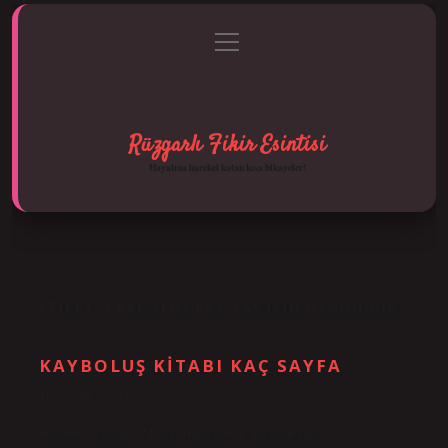
menüyü
Anasayfa
Gizlilik Politikası
Yasal Uyarı
aç
Hakkımızda
Rüzgarlı Fikir Esintisi
Hayatına hareket katan kısa hikayeler!
ETIKET:
KAYBOLUŞ KAÇ YAŞ IÇIN UYGUNDUR
KAYBOLUŞ KITABI KAÇ SAYFA
Tarih: Aralık 26, 2024
Kayboluş kaç sayfa? BaskıMarkaDetay YayınlarSayfa