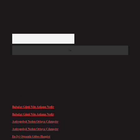
Arama
SON YORUMLAR
Babalar Günü Nün Anlamı Nedir
için
admin
Babalar Günü Nün Anlamı Nedir
için
Altan
Antropoloji Neden Ortaya Çıkmıştır
için
admin
Antropoloji Neden Ortaya Çıkmıştır
için
Ayaz
En Iyi Organik Gübre Hangisi
için
admin