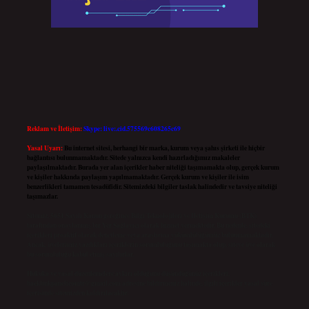
Reklam ve İletişim:
Skype: live:.cid.575569c608265c69
Yasal Uyarı:
Bu internet sitesi, herhangi bir marka, kurum veya şahıs şirketi ile hiçbir
bağlantısı bulunmamaktadır. Sitede yalnızca kendi hazırladığımız makaleler
paylaşılmaktadır. Burada yer alan içerikler haber niteliği taşımamakta olup, gerçek kurum
ve kişiler hakkında paylaşım yapılmamaktadır. Gerçek kurum ve kişiler ile isim
benzerlikleri tamamen tesadüfidir. Sitemizdeki bilgiler taslak halindedir ve tavsiye niteliği
taşımazlar.
Sitemiz, 5651 Sayılı Kanun gereğince Bilgi Teknolojileri ve İletişim Kurumu (BTK)
tarafından onaylanmış bir Yer Sağlayıcı olarak hizmet vermektedir. Bu nedenle, sitedeki
içerikleri proaktif olarak denetleme veya araştırma yükümlülüğümüz bulunmamaktadır.
Ancak, üyelerimiz yazdıkları içeriklerin sorumluluğunu taşımakta olup, siteye üye olarak
bu sorumluluğu kabul etmiş sayılırlar.
Hukuka ve yasal düzenlemelere aykırı olduğunu düşündüğünüz içerikleri,
backlinkpanelicomtr@gmail.com
adresine bildirmeniz halinde, ilgili içerikler yasal süre
içerisinde sitemizden kaldırılacaktır.