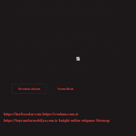
sayısı320Boyutlar13 x 19,5 cmBaskı13Baskı yeriİstanbul13 satır daha
Kayboluş kitabı ne anlatıyor? Çocukluğunda II. Dünya Savaşı’nı
yaşayan ve annesiyle babasının kayboluşuna tanıklık eden yazar, bu
sıra dışı romanında hayatındaki boşluğu bir mektubu ortadan
kaldırarak yansıtıyor. Dünyanın en küçük kitabı kaç sayfadır?
DÜNYANIN EN KÜÇÜK KİTABI “Shiki no Kusabana” (Mevsim
Çiçekleri) adlı kitap 22 sayfadan oluşuyor ve içinde isimleri 0,01
milimetre puntoyla yazılmış küçük çiçek resimleri yer alıyor.
Dünyanın en büyük kitabı kaç sayfadır? Dünyanın en uzun kitabının
kaç sayfa olduğunu biliyor muydunuz?
Anime formatında
yayınlanan ve 21.450 sayfadan oluşan ünlü manga “One Piece”, 500
milyon…
Kayboluş
Devamını okuyun
Yorum Bırak
Kitabı
Kaç
Sayfa
https://korfezsolar.com
https://evodam.com.tr
https://bayramlarmobilya.com.tr
knight online
nttgame
Sitemap