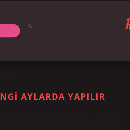
ızda
ILIR
NGI AYLARDA YAPILIR
z aylarından önceki aylarda yapılması önerilir. Hastadan hastaya değişmekle
Leke tedavileri için en uygun zaman kış aylarıdır. Peeling hangi aralıklarla