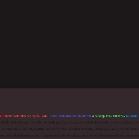
m:
E-mail:
backlinkpaneli@gmail.com
Teams:
forumhizmeti@gmail.com
Whatsapp: 0262 606 0 726
Telegram:
mu (BTK) tarafından onaylanmış bir Yer Sağlayıcı olarak hizmet vermektedir. Bu nedenle, sitedeki içerikleri 
 sorumluluğu kabul etmiş sayılırlar. Bu internet sitesi, herhangi bir marka, kurum veya şahıs şirketi ile hiçbi
kurum ve kişiler hakkında paylaşım yapılmamaktadır. Gerçek kurum ve kişiler ile isim benzerlikleri tamamen te