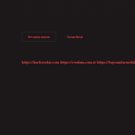
yapılır? İlk başta hafif bir yanma, batma ve kızarıklık olur ancak cilt k
başarıyla tedavi edilebilir. Genellikle 1-4 hafta aralıklarla 4-8 sean
tazelemek için yapılan bir peeling işlemi olan eksfoliasyon, çoğu kadı
koruyucu tabakamız…
Kimyasal
Devamını okuyun
Yorum Bırak
Peeling
Hangi
Aylarda
Yapılır
https://korfezsolar.com
https://evodam.com.tr
https://bayramlarmobi