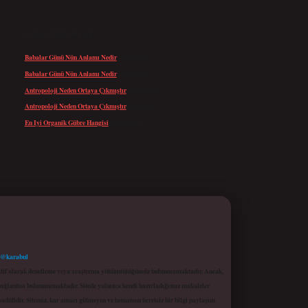
SON YORUMLAR
Babalar Günü Nün Anlamı Nedir
için
admin
Babalar Günü Nün Anlamı Nedir
için
Altan
Antropoloji Neden Ortaya Çıkmıştır
için
admin
Antropoloji Neden Ortaya Çıkmıştır
için
Ayaz
En Iyi Organik Gübre Hangisi
için
admin
 @karabul
proaktif olarak denetleme veya araştırma yükümlülüğümüz bulunmamaktadır. Ancak,
r bağlantısı bulunmamaktadır. Sitede yalnızca kendi hazırladığımız makaleler
sadüfidir. Sitemiz, kar amacı gütmeyen ve tamamen ücretsiz bir bilgi paylaşım