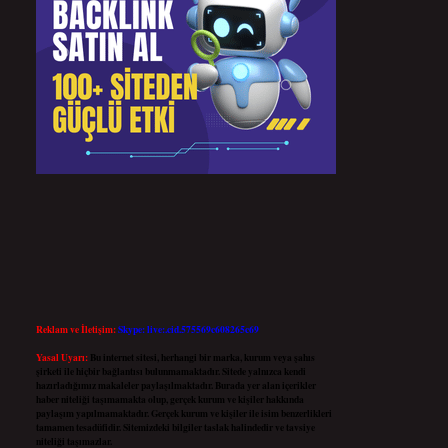
Reklam ve İletişim:
Skype: live:.cid.575569c608265c69
Yasal Uyarı:
Bu internet sitesi, herhangi bir marka, kurum veya şahıs
şirketi ile hiçbir bağlantısı bulunmamaktadır. Sitede yalnızca kendi
hazırladığımız makaleler paylaşılmaktadır. Burada yer alan içerikler
haber niteliği taşımamakta olup, gerçek kurum ve kişiler hakkında
paylaşım yapılmamaktadır. Gerçek kurum ve kişiler ile isim benzerlikleri
tamamen tesadüfidir. Sitemizdeki bilgiler taslak halindedir ve tavsiye
niteliği taşımazlar.