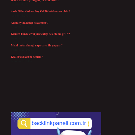
Ağustos 4, 2026
Arda Güler Golden Boy Ödülü’nde kaçıncı oldu ?
Ağustos 4, 2026
Alüminyum hangi boya tutar ?
Temmuz 30, 2026
Kırmızı kan hücresi yüksekliği ne anlama gelir ?
Temmuz 27, 2026
Metal metale hangi yapıştırıcı ile yapışır ?
Temmuz 25, 2026
KN350 eldiven ne demek ?
Temmuz 25, 2026