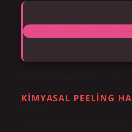
Anasayfa
Gizlilik Politikası
Yasal Uyarı
Hakkım
ETIKET:
KARBON PEELING HANGI AYLARDA YAP
KIMYASAL PEELING HA
Tarih: Aralık 28, 2024
Leke tedavisi hangi aylarda yapılır? Leke tedavilerinin genellikle ya
birlikte leke tedavileri genellikle 3-4 ay içerisinde tamamlanabilir. 