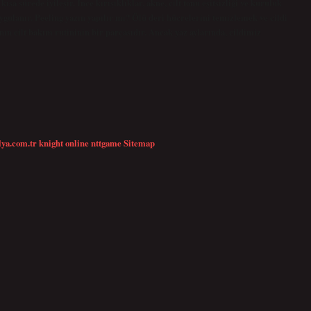
ısa sürede iyileşir. İnce kırışıklıklar, akne, cilt tonu eşitsizliği ve kuruluk
s uygulanır. Peeling yazın yapılır mı? Ölü deri hücrelerini temizlemek ve cildi
nın cilt bakım rutininin bir parçasıdır. Ancak yaz aylarında, cildimiz
lya.com.tr
knight online
nttgame
Sitemap