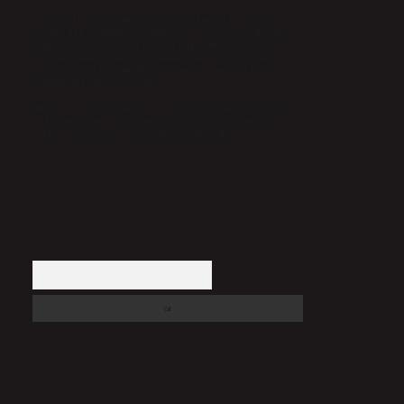
Sitemiz, 5651 Sayılı Kanun gereğince Bilgi Teknolojileri ve İletişim
Kurumu (BTK) tarafından onaylanmış bir Yer Sağlayıcı olarak hizmet
vermektedir. Bu nedenle, sitedeki içerikleri proaktif olarak denetleme veya
araştırma yükümlülüğümüz bulunmamaktadır. Ancak, üyelerimiz
yazdıkları içeriklerin sorumluluğunu taşımakta olup, siteye üye olarak bu
sorumluluğu kabul etmiş sayılırlar.
Hukuka ve yasal düzenlemelere aykırı olduğunu düşündüğünüz içerikleri,
backlinkpanelicomtr@gmail.com
adresine bildirmeniz halinde, ilgili
içerikler yasal süre içerisinde sitemizden kaldırılacaktır.
Arama