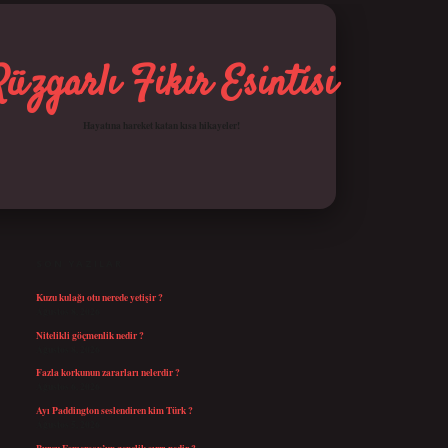
Rüzgarlı Fikir Esintisi
Hayatına hareket katan kısa hikayeler!
SIDEBAR
betci giriş
SON YAZILAR
Kuzu kulağı otu nerede yetişir ?
Ağustos 8, 2026
Nitelikli göçmenlik nedir ?
Ağustos 8, 2026
Fazla korkunun zararları nelerdir ?
Ağustos 6, 2026
Ayı Paddington seslendiren kim Türk ?
Ağustos 5, 2026
Burcu Esmersoy’un gençlik sırrı nedir ?