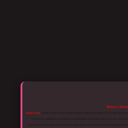
Reklam ve İletişi
Yasal Uyarı:
Sitemiz, 5651 Sayılı Kanun gereğince Bilgi Teknolojileri ve İletişim Kuru
üyelerimiz yazdıkları içeriklerin sorumluluğunu taşımakta olup, siteye üye olarak bu
paylaşılmaktadır. Burada yer alan içerikler haber niteliği taşımamakta olup, gerçek 