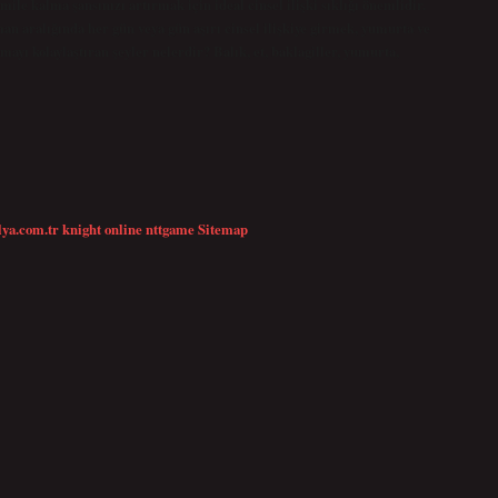
ile kalma şansınızı artırmak için ideal cinsel ilişki sıklığı önemlidir.
 aralığında her gün veya gün aşırı cinsel ilişkiye girmek, yumurta ve
yı kolaylaştıran şeyler nelerdir? Balık, et, baklagiller, yumurta,
lya.com.tr
knight online
nttgame
Sitemap