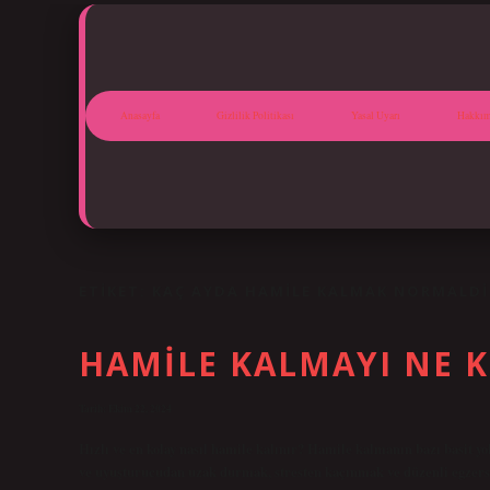
Anasayfa
Gizlilik Politikası
Yasal Uyarı
Hakkım
ETIKET:
KAÇ AYDA HAMILE KALMAK NORMALDI
HAMILE KALMAYI NE K
Tarih: Ekim 22, 2024
Hızlı ve en kolay nasıl hamile kalınır? Hamile kalmanın bazı basit yol
ve uyuşturucudan uzak durmak, stresten kaçınmak ve düzenli egzer