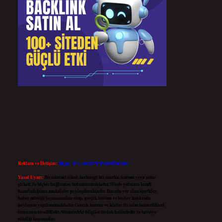
Reklam ve İletişim:
Skype: live:.cid.575569c608265c69
Yasal Uyarı:
Bu internet sitesi, herhangi bir marka, kurum veya şahıs
şirketi ile hiçbir bağlantısı bulunmamaktadır. Sitede yalnızca kendi
hazırladığımız makaleler paylaşılmaktadır. Burada yer alan içerikler
haber niteliği taşımamakta olup, gerçek kurum ve kişiler hakkında
paylaşım yapılmamaktadır. Gerçek kurum ve kişiler ile isim benzerlikleri
tamamen tesadüfidir. Sitemizdeki bilgiler taslak halindedir ve tavsiye
niteliği taşımazlar.