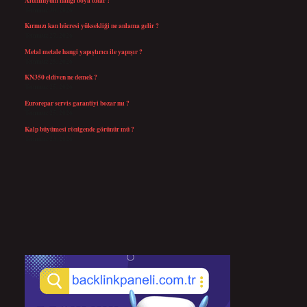
Temmuz 30, 2026
Kırmızı kan hücresi yüksekliği ne anlama gelir ?
Temmuz 27, 2026
Metal metale hangi yapıştırıcı ile yapışır ?
Temmuz 25, 2026
KN350 eldiven ne demek ?
Temmuz 25, 2026
Eurorepar servis garantiyi bozar mı ?
Temmuz 25, 2026
Kalp büyümesi röntgende görünür mü ?
Temmuz 23, 2026