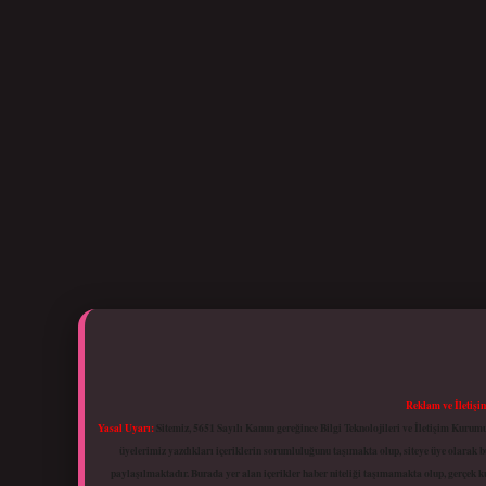
Reklam ve İletişi
Yasal Uyarı:
Sitemiz, 5651 Sayılı Kanun gereğince Bilgi Teknolojileri ve İletişim Kuru
üyelerimiz yazdıkları içeriklerin sorumluluğunu taşımakta olup, siteye üye olarak bu
paylaşılmaktadır. Burada yer alan içerikler haber niteliği taşımamakta olup, gerçek 