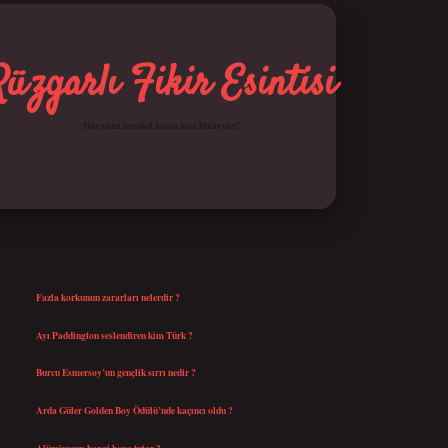
Rüzgarlı Fikir Esintisi
Hayatına hareket katan kısa hikayeler!
SIDEBAR
betci giriş
SON YAZILAR
Fazla korkunun zararları nelerdir ?
Ağustos 6, 2026
Ayı Paddington seslendiren kim Türk ?
Ağustos 5, 2026
Burcu Esmersoy’un gençlik sırrı nedir ?
Ağustos 4, 2026
Arda Güler Golden Boy Ödülü’nde kaçıncı oldu ?
Ağustos 4, 2026
Alüminyum hangi boya tutar ?