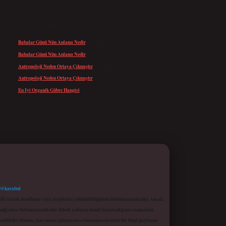
SON YORUMLAR
Babalar Günü Nün Anlamı Nedir
için
admin
Babalar Günü Nün Anlamı Nedir
için
Altan
Antropoloji Neden Ortaya Çıkmıştır
için
admin
Antropoloji Neden Ortaya Çıkmıştır
için
Ayaz
En Iyi Organik Gübre Hangisi
için
admin
 @karabul
proaktif olarak denetleme veya araştırma yükümlülüğümüz bulunmamaktadır. Ancak,
r bağlantısı bulunmamaktadır. Sitede yalnızca kendi hazırladığımız makaleler
sadüfidir. Sitemiz, kar amacı gütmeyen ve tamamen ücretsiz bir bilgi paylaşım