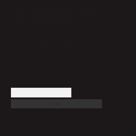
Sitemiz, 5651 Sayılı Kanun gereğince Bilgi Teknolojileri ve İletişim
Kurumu (BTK) tarafından onaylanmış bir Yer Sağlayıcı olarak hizmet
vermektedir. Bu nedenle, sitedeki içerikleri proaktif olarak denetleme veya
araştırma yükümlülüğümüz bulunmamaktadır. Ancak, üyelerimiz
yazdıkları içeriklerin sorumluluğunu taşımakta olup, siteye üye olarak bu
sorumluluğu kabul etmiş sayılırlar.
Hukuka ve yasal düzenlemelere aykırı olduğunu düşündüğünüz içerikleri,
backlinkpanelicomtr@gmail.com
adresine bildirmeniz halinde, ilgili
içerikler yasal süre içerisinde sitemizden kaldırılacaktır.
Arama