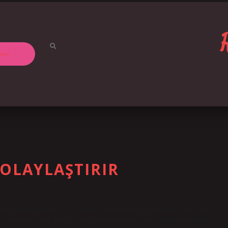
ızda
R
OLAYLAŞTIRIR
ları arasında düzenli seks yapmak, sağlıklı bir diyet uygulamak, sigara, alkol
siz yapmak yer alır. Ayrıca yumurtlama döneminde seks yapmak hamileliği