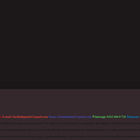
m:
E-mail:
backlinkpaneli@gmail.com
Teams:
forumhizmeti@gmail.com
Whatsapp: 0262 606 0 726
Telegram:
mu (BTK) tarafından onaylanmış bir Yer Sağlayıcı olarak hizmet vermektedir. Bu nedenle, sitedeki içerikleri 
 sorumluluğu kabul etmiş sayılırlar. Bu internet sitesi, herhangi bir marka, kurum veya şahıs şirketi ile hiçbi
kurum ve kişiler hakkında paylaşım yapılmamaktadır. Gerçek kurum ve kişiler ile isim benzerlikleri tamamen te