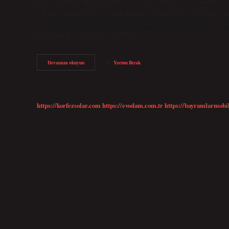
kolaylaştırabilir. Hamile kalma şansını artırmak için ne yapmalı? Ham
Yukarıda tanımlanan ve hamile kalma şansının en yüksek olduğu zaman
spermin buluşma şansını ve hamile kalma şansını artırır. Hamile kalma
kuruyemişler ve tohumlar önemli…
Hamile
Devamını okuyun
Yorum Bırak
Kalmayı
Ne
Kolaylaştırır
https://korfezsolar.com
https://evodam.com.tr
https://bayramlarmobi