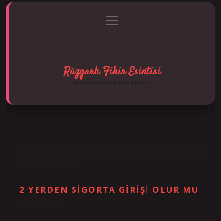
menüyü
Anasayfa
Gizlilik Politikası
Yasal Uyarı
aç
Hakkımızda
Rüzgarlı Fikir Esintisi
Hayatına hareket katan kısa hikayeler!
ETIKET:
İŞTEN ÇIKTIKTAN SONRA SIGORTA NE
ZAMAN DÜŞER
2 YERDEN SIGORTA GIRIŞI OLUR MU
Tarih: Aralık 30, 2024