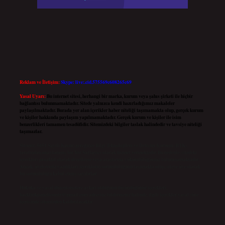
Reklam ve İletişim:
Skype: live:.cid.575569c608265c69
Yasal Uyarı:
Bu internet sitesi, herhangi bir marka, kurum veya şahıs şirketi ile hiçbir
bağlantısı bulunmamaktadır. Sitede yalnızca kendi hazırladığımız makaleler
paylaşılmaktadır. Burada yer alan içerikler haber niteliği taşımamakta olup, gerçek kurum
ve kişiler hakkında paylaşım yapılmamaktadır. Gerçek kurum ve kişiler ile isim
benzerlikleri tamamen tesadüfidir. Sitemizdeki bilgiler taslak halindedir ve tavsiye niteliği
taşımazlar.
Sitemiz, 5651 Sayılı Kanun gereğince Bilgi Teknolojileri ve İletişim Kurumu (BTK)
tarafından onaylanmış bir Yer Sağlayıcı olarak hizmet vermektedir. Bu nedenle, sitedeki
içerikleri proaktif olarak denetleme veya araştırma yükümlülüğümüz bulunmamaktadır.
Ancak, üyelerimiz yazdıkları içeriklerin sorumluluğunu taşımakta olup, siteye üye olarak
bu sorumluluğu kabul etmiş sayılırlar.
Hukuka ve yasal düzenlemelere aykırı olduğunu düşündüğünüz içerikleri,
backlinkpanelicomtr@gmail.com
adresine bildirmeniz halinde, ilgili içerikler yasal süre
içerisinde sitemizden kaldırılacaktır.