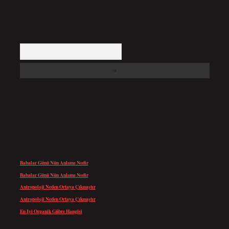
Arama
SON YORUMLAR
Babalar Günü Nün Anlamı Nedir
için
admin
Babalar Günü Nün Anlamı Nedir
için
Altan
Antropoloji Neden Ortaya Çıkmıştır
için
admin
Antropoloji Neden Ortaya Çıkmıştır
için
Ayaz
En Iyi Organik Gübre Hangisi
için
admin