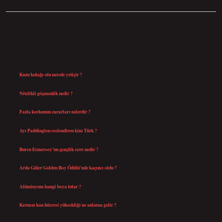
SIDEBAR
SON YAZILAR
Kuzu kulağı otu nerede yetişir ?
Ağustos 8, 2026
Nitelikli göçmenlik nedir ?
Ağustos 8, 2026
Fazla korkunun zararları nelerdir ?
Ağustos 6, 2026
Ayı Paddington seslendiren kim Türk ?
Ağustos 5, 2026
Burcu Esmersoy’un gençlik sırrı nedir ?
Ağustos 4, 2026
Arda Güler Golden Boy Ödülü’nde kaçıncı oldu ?
Ağustos 4, 2026
Alüminyum hangi boya tutar ?
Temmuz 30, 2026
Kırmızı kan hücresi yüksekliği ne anlama gelir ?
Temmuz 27, 2026