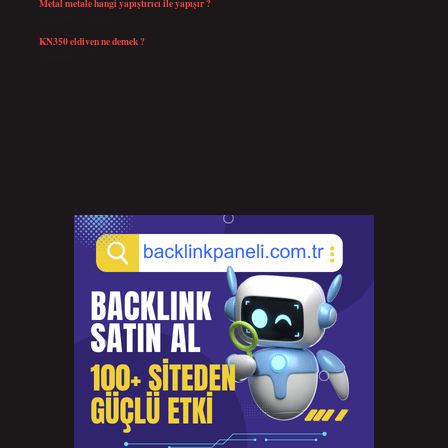
Metal metale hangi yapıştırıcı ile yapışır ?
Temmuz 25, 2026
KN350 eldiven ne demek ?
Temmuz 25, 2026