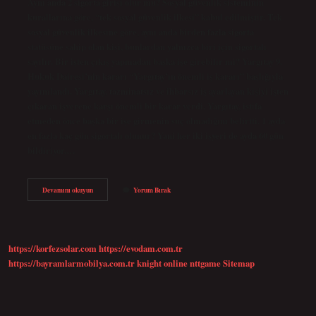
Aynı anda 2 sigorta girişi olur mu? Sosyal güvenlik sisteminin
kurallarına göre, “tek sosyal güvenlik ilkesi” kabul edilmiştir. Tek
sosyal güvenlik ilkesine göre, aynı anda birden fazla sigorta
statüsüne sahip olan kişi, bunlardan yalnızca biri için sigortalı
sayılır. Bir işten çıkış yapmadan başka işe girebilir mi? Yargıtay 9.
Hukuk Dairesi’nin kararı “Yargıtay’ın önemli iş kararı” başlığıyla
yayımlandı. Yargıtay, tazminatsız ve ihbarsız iş ayarlayan kişiyi işten
çıkaran işverene karşı önemli bir karar verdi. Yargıtay, istifa
etmeden önce başka bir işe girmenin suç olmadığını belirtti. 1 ayda
en fazla kaç gün sigortalı olunur? Yani her iki işyeri de ayda 60 gün
bildiriyor.…
2
Devamını okuyun
Yorum Bırak
Yerden
Sigorta
Girişi
Olur
Mu
https://korfezsolar.com
https://evodam.com.tr
https://bayramlarmobilya.com.tr
knight online
nttgame
Sitemap