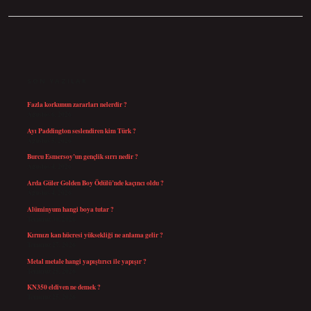
SIDEBAR
SON YAZILAR
Fazla korkunun zararları nelerdir ?
Ağustos 6, 2026
Ayı Paddington seslendiren kim Türk ?
Ağustos 5, 2026
Burcu Esmersoy’un gençlik sırrı nedir ?
Ağustos 4, 2026
Arda Güler Golden Boy Ödülü’nde kaçıncı oldu ?
Ağustos 4, 2026
Alüminyum hangi boya tutar ?
Temmuz 30, 2026
Kırmızı kan hücresi yüksekliği ne anlama gelir ?
Temmuz 27, 2026
Metal metale hangi yapıştırıcı ile yapışır ?
Temmuz 25, 2026
KN350 eldiven ne demek ?
Temmuz 25, 2026