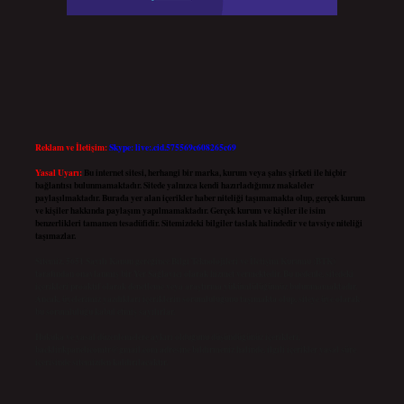
Reklam ve İletişim:
Skype: live:.cid.575569c608265c69
Yasal Uyarı:
Bu internet sitesi, herhangi bir marka, kurum veya şahıs şirketi ile hiçbir
bağlantısı bulunmamaktadır. Sitede yalnızca kendi hazırladığımız makaleler
paylaşılmaktadır. Burada yer alan içerikler haber niteliği taşımamakta olup, gerçek kurum
ve kişiler hakkında paylaşım yapılmamaktadır. Gerçek kurum ve kişiler ile isim
benzerlikleri tamamen tesadüfidir. Sitemizdeki bilgiler taslak halindedir ve tavsiye niteliği
taşımazlar.
Sitemiz, 5651 Sayılı Kanun gereğince Bilgi Teknolojileri ve İletişim Kurumu (BTK)
tarafından onaylanmış bir Yer Sağlayıcı olarak hizmet vermektedir. Bu nedenle, sitedeki
içerikleri proaktif olarak denetleme veya araştırma yükümlülüğümüz bulunmamaktadır.
Ancak, üyelerimiz yazdıkları içeriklerin sorumluluğunu taşımakta olup, siteye üye olarak
bu sorumluluğu kabul etmiş sayılırlar.
Hukuka ve yasal düzenlemelere aykırı olduğunu düşündüğünüz içerikleri,
backlinkpanelicomtr@gmail.com
adresine bildirmeniz halinde, ilgili içerikler yasal süre
içerisinde sitemizden kaldırılacaktır.