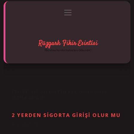
menüyü
Anasayfa
Gizlilik Politikası
Yasal Uyarı
aç
Hakkımızda
Rüzgarlı Fikir Esintisi
Hayatına hareket katan kısa hikayeler!
ETIKET:
İŞE GIRDIKTEN KAÇ GÜN SONRA
ISTIFA EDILIR
2 YERDEN SIGORTA GIRIŞI OLUR MU
Tarih: Aralık 30, 2024