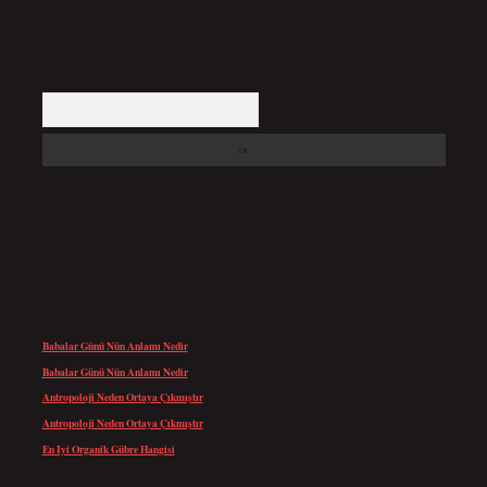
Arama
SON YORUMLAR
Babalar Günü Nün Anlamı Nedir
için
admin
Babalar Günü Nün Anlamı Nedir
için
Altan
Antropoloji Neden Ortaya Çıkmıştır
için
admin
Antropoloji Neden Ortaya Çıkmıştır
için
Ayaz
En Iyi Organik Gübre Hangisi
için
admin