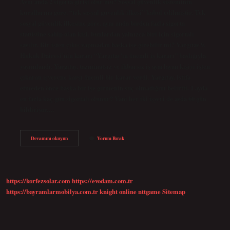
Aynı anda 2 sigorta girişi olur mu? Sosyal güvenlik sisteminin
kurallarına göre, “tek sosyal güvenlik ilkesi” kabul edilmiştir. Tek
sosyal güvenlik ilkesine göre, aynı anda birden fazla sigorta
statüsüne sahip olan kişi, bunlardan yalnızca biri için sigortalı
sayılır. Bir işten çıkış yapmadan başka işe girebilir mi? Yargıtay 9.
Hukuk Dairesi’nin kararı “Yargıtay’ın önemli iş kararı” başlığıyla
yayımlandı. Yargıtay, tazminatsız ve ihbarsız iş ayarlayan kişiyi işten
çıkaran işverene karşı önemli bir karar verdi. Yargıtay, istifa
etmeden önce başka bir işe girmenin suç olmadığını belirtti. 1 ayda
en fazla kaç gün sigortalı olunur? Yani her iki işyeri de ayda 60 gün
bildiriyor.…
2
Devamını okuyun
Yorum Bırak
Yerden
Sigorta
Girişi
Olur
Mu
https://korfezsolar.com
https://evodam.com.tr
https://bayramlarmobilya.com.tr
knight online
nttgame
Sitemap