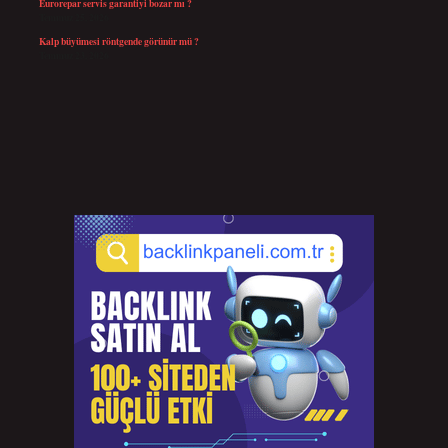
Eurorepar servis garantiyi bozar mı ?
Temmuz 25, 2026
Kalp büyümesi röntgende görünür mü ?
Temmuz 23, 2026