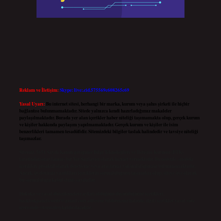
Reklam ve İletişim:
Skype: live:.cid.575569c608265c69
Yasal Uyarı:
Bu internet sitesi, herhangi bir marka, kurum veya şahıs şirketi ile hiçbir
bağlantısı bulunmamaktadır. Sitede yalnızca kendi hazırladığımız makaleler
paylaşılmaktadır. Burada yer alan içerikler haber niteliği taşımamakta olup, gerçek kurum
ve kişiler hakkında paylaşım yapılmamaktadır. Gerçek kurum ve kişiler ile isim
benzerlikleri tamamen tesadüfidir. Sitemizdeki bilgiler taslak halindedir ve tavsiye niteliği
taşımazlar.
Sitemiz, 5651 Sayılı Kanun gereğince Bilgi Teknolojileri ve İletişim Kurumu (BTK)
tarafından onaylanmış bir Yer Sağlayıcı olarak hizmet vermektedir. Bu nedenle, sitedeki
içerikleri proaktif olarak denetleme veya araştırma yükümlülüğümüz bulunmamaktadır.
Ancak, üyelerimiz yazdıkları içeriklerin sorumluluğunu taşımakta olup, siteye üye olarak
bu sorumluluğu kabul etmiş sayılırlar.
Hukuka ve yasal düzenlemelere aykırı olduğunu düşündüğünüz içerikleri,
backlinkpanelicomtr@gmail.com
adresine bildirmeniz halinde, ilgili içerikler yasal süre
içerisinde sitemizden kaldırılacaktır.