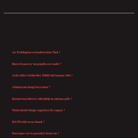
SIDEBAR
SON YAZILAR
Ayı Paddington seslendiren kim Türk ?
Ağustos 5, 2026
Burcu Esmersoy’un gençlik sırrı nedir ?
Ağustos 4, 2026
Arda Güler Golden Boy Ödülü’nde kaçıncı oldu ?
Ağustos 4, 2026
Alüminyum hangi boya tutar ?
Temmuz 30, 2026
Kırmızı kan hücresi yüksekliği ne anlama gelir ?
Temmuz 27, 2026
Metal metale hangi yapıştırıcı ile yapışır ?
Temmuz 25, 2026
KN350 eldiven ne demek ?
Temmuz 25, 2026
Eurorepar servis garantiyi bozar mı ?
Temmuz 25, 2026