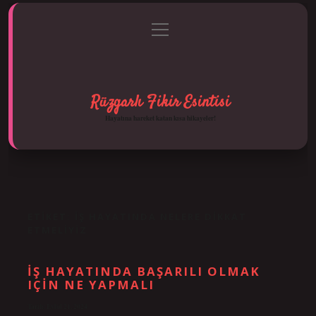
menüyü
Anasayfa
Gizlilik Politikası
Yasal Uyarı
aç
Hakkımızda
Rüzgarlı Fikir Esintisi
Hayatına hareket katan kısa hikayeler!
ETIKET:
İŞ HAYATINDA NELERE DIKKAT
ETMELIYIZ
İŞ HAYATINDA BAŞARILI OLMAK
IÇIN NE YAPMALI
Tarih: Eylül 21, 2024