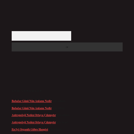
Arama
SON YORUMLAR
Babalar Günü Nün Anlamı Nedir
için
admin
Babalar Günü Nün Anlamı Nedir
için
Altan
Antropoloji Neden Ortaya Çıkmıştır
için
admin
Antropoloji Neden Ortaya Çıkmıştır
için
Ayaz
En Iyi Organik Gübre Hangisi
için
admin