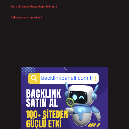
Kalp büyümesi röntgende görünür mü ?
Temmuz 23, 2026
Yılanlar nasıl yumurtlar ?
Temmuz 15, 2026