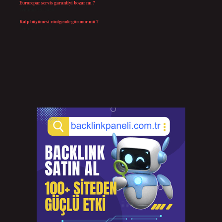
Eurorepar servis garantiyi bozar mı ?
Temmuz 25, 2026
Kalp büyümesi röntgende görünür mü ?
Temmuz 23, 2026