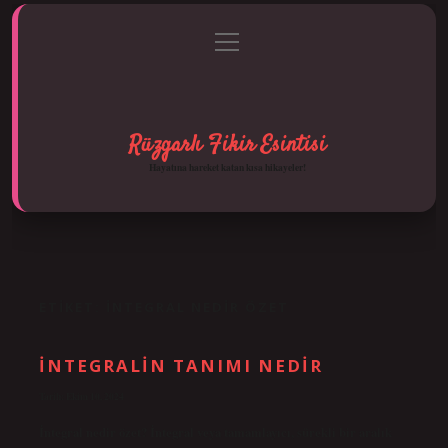
menüyü
Anasayfa
Gizlilik Politikası
Yasal Uyarı
aç
Hakkımızda
Rüzgarlı Fikir Esintisi
Hayatına hareket katan kısa hikayeler!
ETIKET:
İNTEGRAL NEDIR ÖZET
İNTEGRALIN TANIMI NEDIR
Tarih: Ekim 10, 2024
İntegral nedir özet? İntegral veya tamamlayıcı, sürekli bir aralık