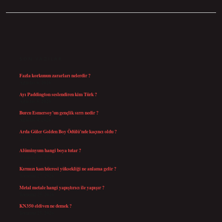
SIDEBAR
SON YAZILAR
Fazla korkunun zararları nelerdir ?
Ağustos 6, 2026
Ayı Paddington seslendiren kim Türk ?
Ağustos 5, 2026
Burcu Esmersoy’un gençlik sırrı nedir ?
Ağustos 4, 2026
Arda Güler Golden Boy Ödülü’nde kaçıncı oldu ?
Ağustos 4, 2026
Alüminyum hangi boya tutar ?
Temmuz 30, 2026
Kırmızı kan hücresi yüksekliği ne anlama gelir ?
Temmuz 27, 2026
Metal metale hangi yapıştırıcı ile yapışır ?
Temmuz 25, 2026
KN350 eldiven ne demek ?
Temmuz 25, 2026