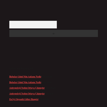
Arama
SON YORUMLAR
Babalar Günü Nün Anlamı Nedir
için
admin
Babalar Günü Nün Anlamı Nedir
için
Altan
Antropoloji Neden Ortaya Çıkmıştır
için
admin
Antropoloji Neden Ortaya Çıkmıştır
için
Ayaz
En Iyi Organik Gübre Hangisi
için
admin