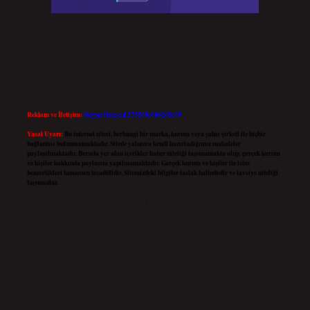
Reklam ve İletişim:
Skype: live:.cid.575569c608265c69
Yasal Uyarı:
Bu internet sitesi, herhangi bir marka, kurum veya şahıs şirketi ile hiçbir
bağlantısı bulunmamaktadır. Sitede yalnızca kendi hazırladığımız makaleler
paylaşılmaktadır. Burada yer alan içerikler haber niteliği taşımamakta olup, gerçek kurum
ve kişiler hakkında paylaşım yapılmamaktadır. Gerçek kurum ve kişiler ile isim
benzerlikleri tamamen tesadüfidir. Sitemizdeki bilgiler taslak halindedir ve tavsiye niteliği
taşımazlar.
Sitemiz, 5651 Sayılı Kanun gereğince Bilgi Teknolojileri ve İletişim Kurumu (BTK)
tarafından onaylanmış bir Yer Sağlayıcı olarak hizmet vermektedir. Bu nedenle, sitedeki
içerikleri proaktif olarak denetleme veya araştırma yükümlülüğümüz bulunmamaktadır.
Ancak, üyelerimiz yazdıkları içeriklerin sorumluluğunu taşımakta olup, siteye üye olarak
bu sorumluluğu kabul etmiş sayılırlar.
Hukuka ve yasal düzenlemelere aykırı olduğunu düşündüğünüz içerikleri,
backlinkpanelicomtr@gmail.com
adresine bildirmeniz halinde, ilgili içerikler yasal süre
içerisinde sitemizden kaldırılacaktır.