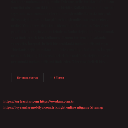
üzerinde toplamanın biçimidir. Diferansiyelle birlikte kalkülüsün
temelini oluşturan iki işlemden biridir. Kalkülüsün temel teoremi
sayesinde, aynı zamanda türevin ters işlemidir. Belirsiz integral,
diferansiyelin tersine karşılık gelen işlemdir. İntegral ve türev
nedir? Yani türev “değişimi” ölçmek için kullanılır. Türevleri
genellikle bir şeyin zaman içinde ne kadar değiştiğini hesaplamak
veya ifade etmek için kullanırız. Bunun bir örneğini yakında
vereceğiz. İntegral, belirli bir aralıktaki toplam değişimi veya
“birikmiş değişim miktarını” ifade etmek için kullanılır. İntegral
ne demek biyoloji? İntegral, belirli bir aralıktaki değişimi ve o
periyottaki toplam değişimi ifade eder. Türev ise, belirli bir…
İNtegralin
Devamını okuyun
8 Yorum
Tanımı
Nedir
https://korfezsolar.com
https://evodam.com.tr
https://bayramlarmobilya.com.tr
knight online
nttgame
Sitemap