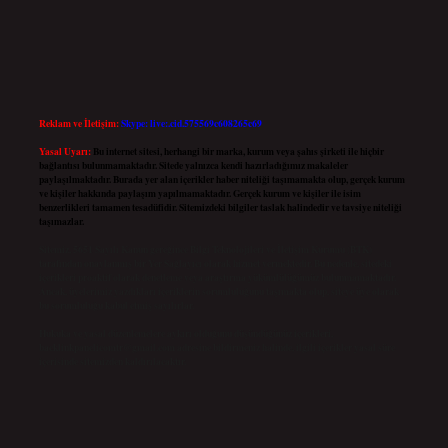
Reklam ve İletişim:
Skype: live:.cid.575569c608265c69
Yasal Uyarı:
Bu internet sitesi, herhangi bir marka, kurum veya şahıs şirketi ile hiçbir
bağlantısı bulunmamaktadır. Sitede yalnızca kendi hazırladığımız makaleler
paylaşılmaktadır. Burada yer alan içerikler haber niteliği taşımamakta olup, gerçek kurum
ve kişiler hakkında paylaşım yapılmamaktadır. Gerçek kurum ve kişiler ile isim
benzerlikleri tamamen tesadüfidir. Sitemizdeki bilgiler taslak halindedir ve tavsiye niteliği
taşımazlar.
Sitemiz, 5651 Sayılı Kanun gereğince Bilgi Teknolojileri ve İletişim Kurumu (BTK)
tarafından onaylanmış bir Yer Sağlayıcı olarak hizmet vermektedir. Bu nedenle, sitedeki
içerikleri proaktif olarak denetleme veya araştırma yükümlülüğümüz bulunmamaktadır.
Ancak, üyelerimiz yazdıkları içeriklerin sorumluluğunu taşımakta olup, siteye üye olarak
bu sorumluluğu kabul etmiş sayılırlar.
Hukuka ve yasal düzenlemelere aykırı olduğunu düşündüğünüz içerikleri,
backlinkpanelicomtr@gmail.com
adresine bildirmeniz halinde, ilgili içerikler yasal süre
içerisinde sitemizden kaldırılacaktır.