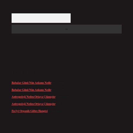
Arama
SON YORUMLAR
Babalar Günü Nün Anlamı Nedir
için
admin
Babalar Günü Nün Anlamı Nedir
için
Altan
Antropoloji Neden Ortaya Çıkmıştır
için
admin
Antropoloji Neden Ortaya Çıkmıştır
için
Ayaz
En Iyi Organik Gübre Hangisi
için
admin