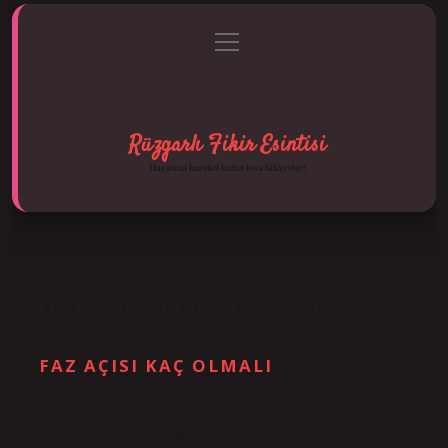
menüyü
Anasayfa
Gizlilik Politikası
Yasal Uyarı
aç
Hakkımızda
Rüzgarlı Fikir Esintisi
Hayatına hareket katan kısa hikayeler!
ETIKET:
İNBODY PUANI KAÇ OLMALI
FAZ AÇISI KAÇ OLMALI
Tarih: Ekim 9, 2024
120 derece faz farkı nedir? Aralarında 120 derecelik faz farkı