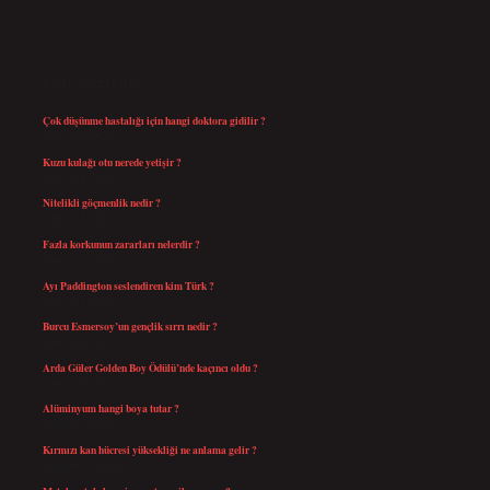
SIDEBAR
SON YAZILAR
Çok düşünme hastalığı için hangi doktora gidilir ?
Ağustos 9, 2026
Kuzu kulağı otu nerede yetişir ?
Ağustos 8, 2026
Nitelikli göçmenlik nedir ?
Ağustos 8, 2026
Fazla korkunun zararları nelerdir ?
Ağustos 6, 2026
Ayı Paddington seslendiren kim Türk ?
Ağustos 5, 2026
Burcu Esmersoy’un gençlik sırrı nedir ?
Ağustos 4, 2026
Arda Güler Golden Boy Ödülü’nde kaçıncı oldu ?
Ağustos 4, 2026
Alüminyum hangi boya tutar ?
Temmuz 30, 2026
Kırmızı kan hücresi yüksekliği ne anlama gelir ?
Temmuz 27, 2026