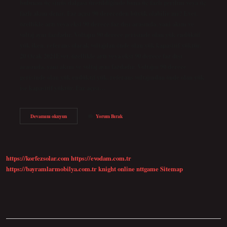
bulunan üç sinüs dalgası üretildiğinde buna üç fazlı gerilim veya üç
fazlı akım denir. Faz açısı 90 dereceden büyük olabilir mi? Evet,
özellikle artı veya eksi 90 derece faz dışı arasında, yani akım ve
voltaj aynı fazdadır. Voltajın 90 derece gerisinde olan yük endüktif
yük iken, referans olarak voltajdan önde olan yük kapasitif yüktür.
20 Ocak 2021Evet, özellikle artı veya eksi 90 derece faz dışı
arasında, yani akım ve voltaj aynı fazdadır. Voltajın 90 derece
gerisinde olan yük endüktif yük, referans voltajından önde olan yük
ise kapasitif yüktür. Faz açısı…
Faz
Devamını okuyun
Yorum Bırak
Açısı
Kaç
Olmalı
https://korfezsolar.com
https://evodam.com.tr
https://bayramlarmobilya.com.tr
knight online
nttgame
Sitemap