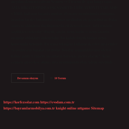
meydan okumaya çalışan Nemrut ve Firavun ile aynı hatayı yaptı.
AMA HİKAYESİNDE ÇOK ŞAŞIRTICI BİR AYRINTI VAR. ADD
CRIBE halkının başında tutulan, 10 metre uzunluğunda olduğuna
inanılan bu dev hükümdar, cennet tarafından ele geçirilmişti. Daha
sonra ne olduğunu duyduğunuzda etkileneceksiniz. Ad kavminin
özellikleri nelerdir? Büyük, güçlü, uzun boylu ve uzun ömürlü
insanlar oldukları söylenebilir. Bu kabile büyük taşları oyma
konusunda uzmandı. Bu oyma tekniğini kullanarak evler inşa ettiler
ve muhteşem binalar yarattılar. Binalar zenginliklerinin ölçüsü
haline geldi. Cennette insanların boyu kaç metre olacak? “Kim
cennete girecekse, altmış zira uzunluğunda olan Adem suretinde…
Ad
Devamını okuyun
10 Yorum
Kavmi
Boyu
Kaç
Metre
https://korfezsolar.com
https://evodam.com.tr
https://bayramlarmobilya.com.tr
knight online
nttgame
Sitemap