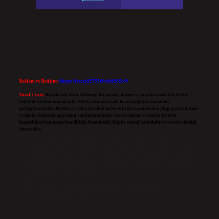
Reklam ve İletişim:
Skype: live:.cid.575569c608265c69
Yasal Uyarı:
Bu internet sitesi, herhangi bir marka, kurum veya şahıs şirketi ile hiçbir
bağlantısı bulunmamaktadır. Sitede yalnızca kendi hazırladığımız makaleler
paylaşılmaktadır. Burada yer alan içerikler haber niteliği taşımamakta olup, gerçek kurum
ve kişiler hakkında paylaşım yapılmamaktadır. Gerçek kurum ve kişiler ile isim
benzerlikleri tamamen tesadüfidir. Sitemizdeki bilgiler taslak halindedir ve tavsiye niteliği
taşımazlar.
Sitemiz, 5651 Sayılı Kanun gereğince Bilgi Teknolojileri ve İletişim Kurumu (BTK)
tarafından onaylanmış bir Yer Sağlayıcı olarak hizmet vermektedir. Bu nedenle, sitedeki
içerikleri proaktif olarak denetleme veya araştırma yükümlülüğümüz bulunmamaktadır.
Ancak, üyelerimiz yazdıkları içeriklerin sorumluluğunu taşımakta olup, siteye üye olarak
bu sorumluluğu kabul etmiş sayılırlar.
Hukuka ve yasal düzenlemelere aykırı olduğunu düşündüğünüz içerikleri,
backlinkpanelicomtr@gmail.com
adresine bildirmeniz halinde, ilgili içerikler yasal süre
içerisinde sitemizden kaldırılacaktır.