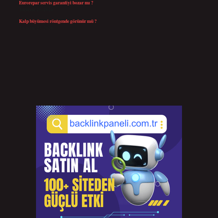
Eurorepar servis garantiyi bozar mı ?
Temmuz 25, 2026
Kalp büyümesi röntgende görünür mü ?
Temmuz 23, 2026