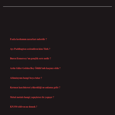
SIDEBAR
SON YAZILAR
Fazla korkunun zararları nelerdir ?
Ağustos 6, 2026
Ayı Paddington seslendiren kim Türk ?
Ağustos 5, 2026
Burcu Esmersoy’un gençlik sırrı nedir ?
Ağustos 4, 2026
Arda Güler Golden Boy Ödülü’nde kaçıncı oldu ?
Ağustos 4, 2026
Alüminyum hangi boya tutar ?
Temmuz 30, 2026
Kırmızı kan hücresi yüksekliği ne anlama gelir ?
Temmuz 27, 2026
Metal metale hangi yapıştırıcı ile yapışır ?
Temmuz 25, 2026
KN350 eldiven ne demek ?
Temmuz 25, 2026