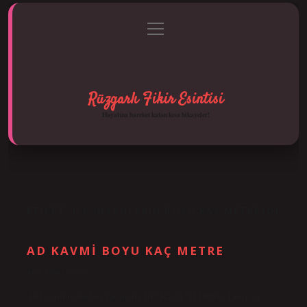
menüyü
Anasayfa
Gizlilik Politikası
Yasal Uyarı
aç
Hakkımızda
Rüzgarlı Fikir Esintisi
Hayatına hareket katan kısa hikayeler!
ETIKET:
İLK INSANLARIN BOYU KAÇ METREYDI
AD KAVMI BOYU KAÇ METRE
Tarih: Ekim 11, 2024
Ad kavminin boyları kaç metredir? KRAL ŞEDDAD, Tanrı’ya