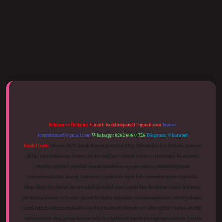
betci giriş
Reklam ve İletişim:
E-mail:
backlinkpaneli@gmail.com
Teams:
forumhizmeti@gmail.com
Whatsapp: 0262 606 0 726
Telegram: @karabul
Yasal Uyarı:
Sitemiz, 5651 Sayılı Kanun gereğince Bilgi Teknolojileri ve İletişim Kurumu
(BTK) tarafından onaylanmış bir Yer Sağlayıcı olarak hizmet vermektedir. Bu nedenle,
sitedeki içerikleri proaktif olarak denetleme veya araştırma yükümlülüğümüz
bulunmamaktadır. Ancak, üyelerimiz yazdıkları içeriklerin sorumluluğunu taşımakta
olup, siteye üye olarak bu sorumluluğu kabul etmiş sayılırlar. Bu internet sitesi, herhangi
bir marka, kurum veya şahıs şirketi ile hiçbir bağlantısı bulunmamaktadır. Sitede yalnızca
kendi hazırladığımız makaleler paylaşılmaktadır. Burada yer alan içerikler haber niteliği
taşımamakta olup, gerçek kurum ve kişiler hakkında paylaşım yapılmamaktadır. Gerçek