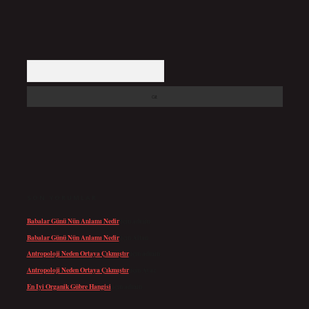
Arama
SON YORUMLAR
Babalar Günü Nün Anlamı Nedir
için
admin
Babalar Günü Nün Anlamı Nedir
için
Altan
Antropoloji Neden Ortaya Çıkmıştır
için
admin
Antropoloji Neden Ortaya Çıkmıştır
için
Ayaz
En Iyi Organik Gübre Hangisi
için
admin