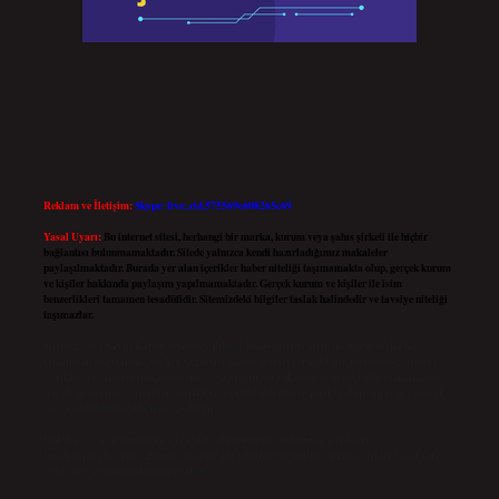
Reklam ve İletişim:
Skype: live:.cid.575569c608265c69
Yasal Uyarı:
Bu internet sitesi, herhangi bir marka, kurum veya şahıs şirketi ile hiçbir
bağlantısı bulunmamaktadır. Sitede yalnızca kendi hazırladığımız makaleler
paylaşılmaktadır. Burada yer alan içerikler haber niteliği taşımamakta olup, gerçek kurum
ve kişiler hakkında paylaşım yapılmamaktadır. Gerçek kurum ve kişiler ile isim
benzerlikleri tamamen tesadüfidir. Sitemizdeki bilgiler taslak halindedir ve tavsiye niteliği
taşımazlar.
Sitemiz, 5651 Sayılı Kanun gereğince Bilgi Teknolojileri ve İletişim Kurumu (BTK)
tarafından onaylanmış bir Yer Sağlayıcı olarak hizmet vermektedir. Bu nedenle, sitedeki
içerikleri proaktif olarak denetleme veya araştırma yükümlülüğümüz bulunmamaktadır.
Ancak, üyelerimiz yazdıkları içeriklerin sorumluluğunu taşımakta olup, siteye üye olarak
bu sorumluluğu kabul etmiş sayılırlar.
Hukuka ve yasal düzenlemelere aykırı olduğunu düşündüğünüz içerikleri,
backlinkpanelicomtr@gmail.com
adresine bildirmeniz halinde, ilgili içerikler yasal süre
içerisinde sitemizden kaldırılacaktır.