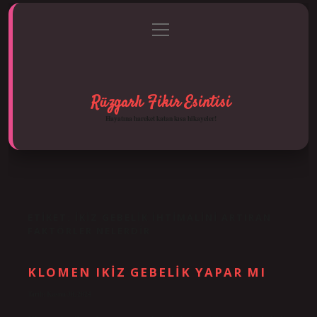
menüyü
Anasayfa
Gizlilik Politikası
Yasal Uyarı
aç
Hakkımızda
Rüzgarlı Fikir Esintisi
Hayatına hareket katan kısa hikayeler!
ETIKET:
İKIZ GEBELIK IHTIMALINI ARTIRAN
FAKTÖRLER NELERDIR
KLOMEN IKIZ GEBELIK YAPAR MI
Tarih: Kasım 30, 2024