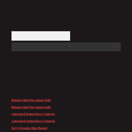
Arama
SON YORUMLAR
Babalar Günü Nün Anlamı Nedir
için
admin
Babalar Günü Nün Anlamı Nedir
için
Altan
Antropoloji Neden Ortaya Çıkmıştır
için
admin
Antropoloji Neden Ortaya Çıkmıştır
için
Ayaz
En Iyi Organik Gübre Hangisi
için
admin