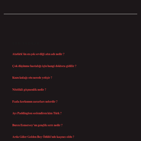
SIDEBAR
SON YAZILAR
Atatürk’ün en çok sevdiği atın adı nedir ?
Ağustos 10, 2026
Çok düşünme hastalığı için hangi doktora gidilir ?
Ağustos 9, 2026
Kuzu kulağı otu nerede yetişir ?
Ağustos 8, 2026
Nitelikli göçmenlik nedir ?
Ağustos 8, 2026
Fazla korkunun zararları nelerdir ?
Ağustos 6, 2026
Ayı Paddington seslendiren kim Türk ?
Ağustos 5, 2026
Burcu Esmersoy’un gençlik sırrı nedir ?
Ağustos 4, 2026
Arda Güler Golden Boy Ödülü’nde kaçıncı oldu ?