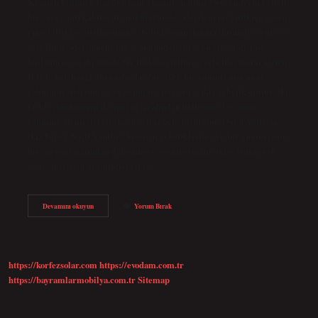
Klomen bittikten kaç gün sonra hamile kalınır? Spermlerin belirli
bir süre canlı kaldığı düşünüldüğünde, adet dönemi bittikten sonra
cinsel ilişkiye girilmesinin gebelikle sonuçlanma ihtimali vardır ve
genellikle adet döneminin 6. gününden itibaren cinsel ilişkiye
başlanması ve iki günde bir ilişkiye girilmesi gebelik şansını artırır.
İkiz bebek hangi durumlarda olur? Tek bir yumurtanın anne
rahminde döllenmesi ve bölünmesiyle özdeş ikiz gebelik oluşur. İki
farklı yumurtanın iki sperm tarafından döllenmesi ve anne
rahmine girmesiyle de kardeş ikiz gebelik oluşur. Doğal Yollarla
ikiz bebek Nasıl Yapılır? Spontan gebeliklerde, tek bir yumurtanın
bir sperm tarafından döllenmesi ve embriyonun ikiye bölünerek
özdeş ikizlerin oluşmasıyla ikiz…
Klomen
Devamını okuyun
Yorum Bırak
Ikiz
Gebelik
Yapar
Mı
https://korfezsolar.com
https://evodam.com.tr
https://bayramlarmobilya.com.tr
Sitemap