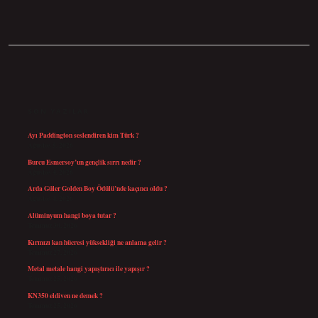
SIDEBAR
SON YAZILAR
Ayı Paddington seslendiren kim Türk ?
Ağustos 5, 2026
Burcu Esmersoy’un gençlik sırrı nedir ?
Ağustos 4, 2026
Arda Güler Golden Boy Ödülü’nde kaçıncı oldu ?
Ağustos 4, 2026
Alüminyum hangi boya tutar ?
Temmuz 30, 2026
Kırmızı kan hücresi yüksekliği ne anlama gelir ?
Temmuz 27, 2026
Metal metale hangi yapıştırıcı ile yapışır ?
Temmuz 25, 2026
KN350 eldiven ne demek ?
Temmuz 25, 2026