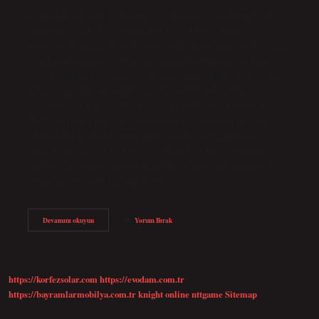
Beyin aynı anda kaç iş yapabilir? Çalışmalar, insanların tek bir
göreve odaklandıklarında daha çok çalıştıklarını göstermiştir.
Bunun nedeni, beyinlerimizin aynı anda tek bir şey yapmak üzere
tasarlanmış olmasıdır. Beyin aynı anda iki şeyi düşünebilir mi?
Ayrıca, insanların aynı anda birden fazla şey yapabileceği iddiası,
yani “çoklu görev yeteneği” bir yanılsamadır. Bunu ben
söylemiyorum, MIT’de sinirbilim alanında çalışan Profesör Earl
Miller söylüyor. “İnsanlar aynı anda birden fazla şey yapmaya
çalıştıklarında, aslında bunu başaramazlar. İki işi aynı anda
yapmaya ne denir? Çoklu görev, aynı anda birden fazla görevi yerine
getirmektir. Alışveriş yaparken telefonla konuşmak veya yemek
yerken ödev yapmak da çoklu görev…
Beyin
Devamını okuyun
Yorum Bırak
Aynı
Anda
Iki
Işi
Yapabilir
https://korfezsolar.com
https://evodam.com.tr
Mi
https://bayramlarmobilya.com.tr
knight online
nttgame
Sitemap