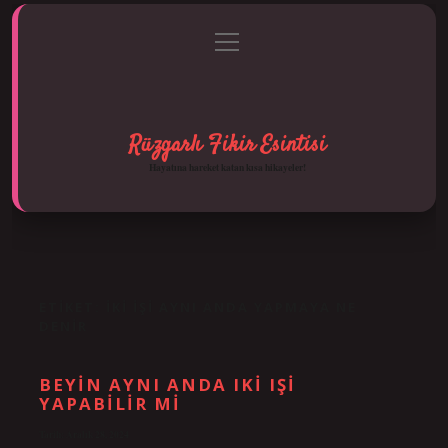
menüyü
Anasayfa
Gizlilik Politikası
Yasal Uyarı
aç
Hakkımızda
Rüzgarlı Fikir Esintisi
Hayatına hareket katan kısa hikayeler!
ETIKET:
İKI IŞI AYNI ANDA YAPMAYA NE
DENIR
BEYIN AYNI ANDA IKI IŞI
YAPABILIR MI
Tarih: Aralık 28, 2024