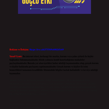
Reklam ve İletişim:
Skype: live:.cid.575569c608265c69
Yasal Uyarı:
Bu internet sitesi, herhangi bir marka, kurum veya şahıs şirketi ile hiçbir
bağlantısı bulunmamaktadır. Sitede yalnızca kendi hazırladığımız makaleler
paylaşılmaktadır. Burada yer alan içerikler haber niteliği taşımamakta olup, gerçek kurum
ve kişiler hakkında paylaşım yapılmamaktadır. Gerçek kurum ve kişiler ile isim
benzerlikleri tamamen tesadüfidir. Sitemizdeki bilgiler taslak halindedir ve tavsiye niteliği
taşımazlar.
Sitemiz, 5651 Sayılı Kanun gereğince Bilgi Teknolojileri ve İletişim Kurumu (BTK)
tarafından onaylanmış bir Yer Sağlayıcı olarak hizmet vermektedir. Bu nedenle, sitedeki
içerikleri proaktif olarak denetleme veya araştırma yükümlülüğümüz bulunmamaktadır.
Ancak, üyelerimiz yazdıkları içeriklerin sorumluluğunu taşımakta olup, siteye üye olarak
bu sorumluluğu kabul etmiş sayılırlar.
Hukuka ve yasal düzenlemelere aykırı olduğunu düşündüğünüz içerikleri,
backlinkpanelicomtr@gmail.com
adresine bildirmeniz halinde, ilgili içerikler yasal süre
içerisinde sitemizden kaldırılacaktır.