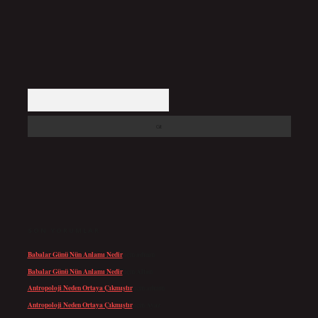
Arama
SON YORUMLAR
Babalar Günü Nün Anlamı Nedir
için
admin
Babalar Günü Nün Anlamı Nedir
için
Altan
Antropoloji Neden Ortaya Çıkmıştır
için
admin
Antropoloji Neden Ortaya Çıkmıştır
için
Ayaz