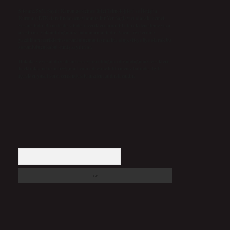
Sitemiz, 5651 Sayılı Kanun gereğince Bilgi Teknolojileri ve İletişim
Kurumu (BTK) tarafından onaylanmış bir Yer Sağlayıcı olarak hizmet
vermektedir. Bu nedenle, sitedeki içerikleri proaktif olarak denetleme veya
araştırma yükümlülüğümüz bulunmamaktadır. Ancak, üyelerimiz
yazdıkları içeriklerin sorumluluğunu taşımakta olup, siteye üye olarak bu
sorumluluğu kabul etmiş sayılırlar.
Hukuka ve yasal düzenlemelere aykırı olduğunu düşündüğünüz içerikleri,
backlinkpanelicomtr@gmail.com
adresine bildirmeniz halinde, ilgili
içerikler yasal süre içerisinde sitemizden kaldırılacaktır.
Arama