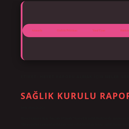
Anasayfa
Gizlilik Politikası
Yasal Uyarı
Hakkım
ETIKET:
HEYET RAPORU ALMAK IÇIN NELER GER
SAĞLIK KURULU RAPO
Tarih: Ekim 24, 2024
Heyet raporu Kaç İmzalı Olmalı? Gerekli polikliniklerde muayene for
Muayeneler tamamlandıktan sonra doldurulan form sağlık komisyonu