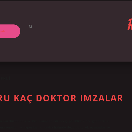
ızda
EKLI
RU KAÇ DOKTOR IMZALAR
mu düzenlenir ve kişi muayene edileceği polikliniklere gönderilir.
na sunulur ve raporlar iki nüsha halinde düzenlenerek uzmanlar ve