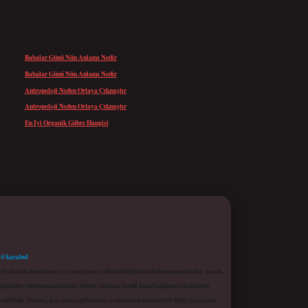
SON YORUMLAR
Babalar Günü Nün Anlamı Nedir
için
admin
Babalar Günü Nün Anlamı Nedir
için
Altan
Antropoloji Neden Ortaya Çıkmıştır
için
admin
Antropoloji Neden Ortaya Çıkmıştır
için
Ayaz
En Iyi Organik Gübre Hangisi
için
admin
 @karabul
proaktif olarak denetleme veya araştırma yükümlülüğümüz bulunmamaktadır. Ancak,
r bağlantısı bulunmamaktadır. Sitede yalnızca kendi hazırladığımız makaleler
sadüfidir. Sitemiz, kar amacı gütmeyen ve tamamen ücretsiz bir bilgi paylaşım