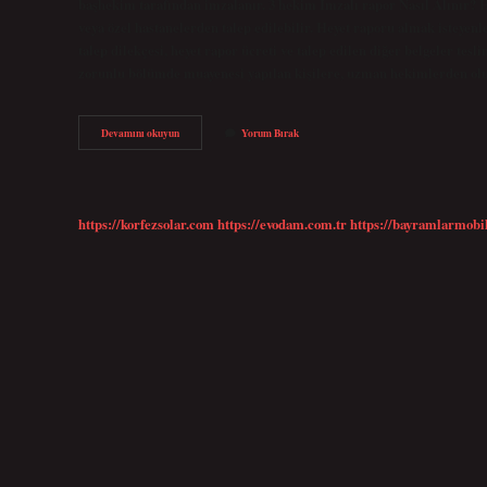
başhekim tarafından imzalanır. 3 hekim İmzalı rapor Nasıl Alınır? 
veya özel hastanelerden talep edilebilir. Heyet raporu almak isteyen
talep dilekçesi, heyet rapor ücreti ve talep edilen diğer belgeler tes
zorunlu bölümde muayenesi yapılan kişilere, uzman hekimlerden o
Sağlık
Devamını okuyun
Yorum Bırak
Kurulu
Raporu
Kaç
Doktor
Imzalar
https://korfezsolar.com
https://evodam.com.tr
https://bayramlarmobi