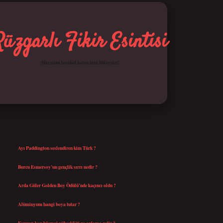
Rüzgarlı Fikir Esintisi
Hayatına hareket katan kısa hikayeler!
SIDEBAR
betci giriş
SON YAZILAR
Ayı Paddington seslendiren kim Türk ?
Ağustos 5, 2026
Burcu Esmersoy’un gençlik sırrı nedir ?
Ağustos 4, 2026
Arda Güler Golden Boy Ödülü’nde kaçıncı oldu ?
Ağustos 4, 2026
Alüminyum hangi boya tutar ?
Temmuz 30, 2026
Kırmızı kan hücresi yüksekliği ne anlama gelir ?