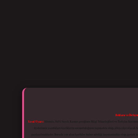
Reklam ve İletişi
Yasal Uyarı:
Sitemiz, 5651 Sayılı Kanun gereğince Bilgi Teknolojileri ve İletişim Kuru
üyelerimiz yazdıkları içeriklerin sorumluluğunu taşımakta olup, siteye üye olarak bu
paylaşılmaktadır. Burada yer alan içerikler haber niteliği taşımamakta olup, gerçek 