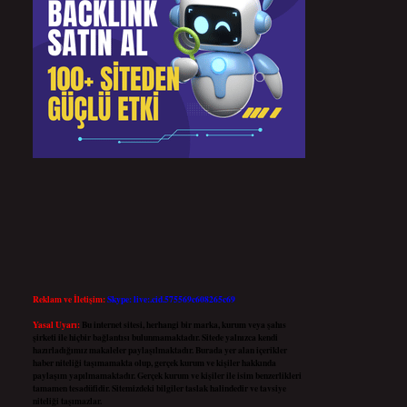
Reklam ve İletişim:
Skype: live:.cid.575569c608265c69
Yasal Uyarı:
Bu internet sitesi, herhangi bir marka, kurum veya şahıs
şirketi ile hiçbir bağlantısı bulunmamaktadır. Sitede yalnızca kendi
hazırladığımız makaleler paylaşılmaktadır. Burada yer alan içerikler
haber niteliği taşımamakta olup, gerçek kurum ve kişiler hakkında
paylaşım yapılmamaktadır. Gerçek kurum ve kişiler ile isim benzerlikleri
tamamen tesadüfidir. Sitemizdeki bilgiler taslak halindedir ve tavsiye
niteliği taşımazlar.