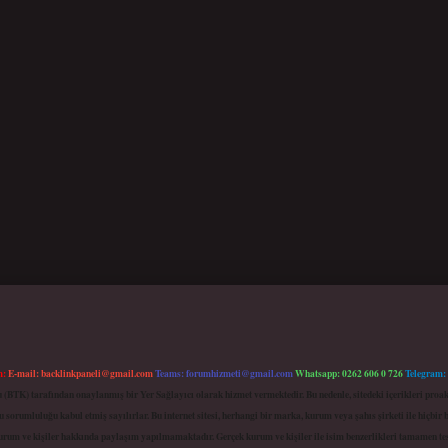
m:
E-mail:
backlinkpaneli@gmail.com
Teams:
forumhizmeti@gmail.com
Whatsapp: 0262 606 0 726
Telegram:
mu (BTK) tarafından onaylanmış bir Yer Sağlayıcı olarak hizmet vermektedir. Bu nedenle, sitedeki içerikleri 
 sorumluluğu kabul etmiş sayılırlar. Bu internet sitesi, herhangi bir marka, kurum veya şahıs şirketi ile hiçbi
kurum ve kişiler hakkında paylaşım yapılmamaktadır. Gerçek kurum ve kişiler ile isim benzerlikleri tamamen te