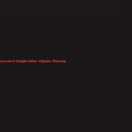
Heyet raporu nasıl alınır? Heyet raporu tam teşekküllü kamu hastanelerinden
ler öncelikle randevu almalıdır. Daha sonra hastane tarafından sunulan rapor
lim edilerek işlem başlatılır. Sağlık kurulu raporu kaç kişiden oluşur? En az 5
luşan…
lya.com.tr
knight online
nttgame
Sitemap