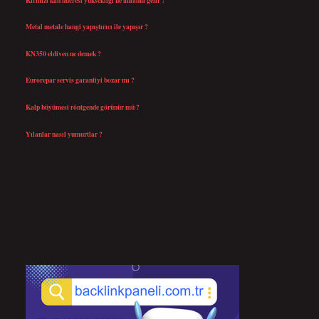
Temmuz 27, 2026
Metal metale hangi yapıştırıcı ile yapışır ?
Temmuz 25, 2026
KN350 eldiven ne demek ?
Temmuz 25, 2026
Eurorepar servis garantiyi bozar mı ?
Temmuz 25, 2026
Kalp büyümesi röntgende görünür mü ?
Temmuz 23, 2026
Yılanlar nasıl yumurtlar ?
Temmuz 15, 2026