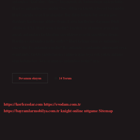
anlamlısı “kod”dur. “İmce” biçiminde de bulunduğu söylenebilir.
Harf eş anlamlısı ses midir? Ses, dilin en küçük işlevsel birimidir.
Harf, yazıda sesin karşılığıdır. Bir dilin belirli bir sıraya göre
dizilmiş harflerine alfabe denir. Latin harflerine dayanan Türk
alfabesi, 1.XI. Harf sesteşi nedir? Yazılışı ve okunuşu aynı olan;
ancak anlamları farklı olan sözcüklere eşsesli sözcükler denir.
Harfin eş anlamlısı nedir eodev? Harf kelimesinin eş anlamlısı
imce’dir. Eş anlamlısı nedir? Eş anlamlı, eşanlamlı, alternatif veya
eşanlamlı; farklı yazılışlarına rağmen aynı veya çok yakın anlamı
olan kelimeler. Ara sıranın eş anlamlısı nedir? ara…
Harf
Devamını okuyun
14 Yorum
Kelimesinin
Eş
Anlamı
Ne
https://korfezsolar.com
https://evodam.com.tr
https://bayramlarmobilya.com.tr
knight online
nttgame
Sitemap