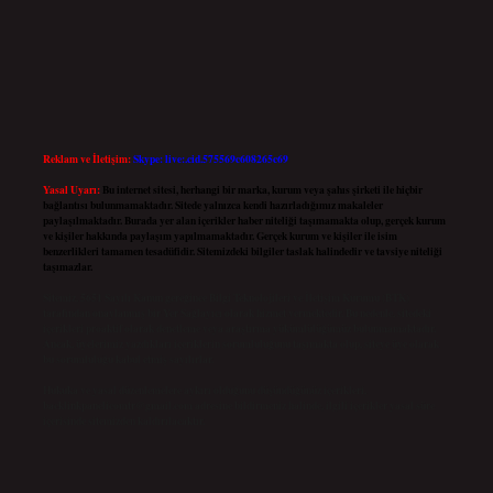
Reklam ve İletişim:
Skype: live:.cid.575569c608265c69
Yasal Uyarı:
Bu internet sitesi, herhangi bir marka, kurum veya şahıs şirketi ile hiçbir
bağlantısı bulunmamaktadır. Sitede yalnızca kendi hazırladığımız makaleler
paylaşılmaktadır. Burada yer alan içerikler haber niteliği taşımamakta olup, gerçek kurum
ve kişiler hakkında paylaşım yapılmamaktadır. Gerçek kurum ve kişiler ile isim
benzerlikleri tamamen tesadüfidir. Sitemizdeki bilgiler taslak halindedir ve tavsiye niteliği
taşımazlar.
Sitemiz, 5651 Sayılı Kanun gereğince Bilgi Teknolojileri ve İletişim Kurumu (BTK)
tarafından onaylanmış bir Yer Sağlayıcı olarak hizmet vermektedir. Bu nedenle, sitedeki
içerikleri proaktif olarak denetleme veya araştırma yükümlülüğümüz bulunmamaktadır.
Ancak, üyelerimiz yazdıkları içeriklerin sorumluluğunu taşımakta olup, siteye üye olarak
bu sorumluluğu kabul etmiş sayılırlar.
Hukuka ve yasal düzenlemelere aykırı olduğunu düşündüğünüz içerikleri,
backlinkpanelicomtr@gmail.com
adresine bildirmeniz halinde, ilgili içerikler yasal süre
içerisinde sitemizden kaldırılacaktır.