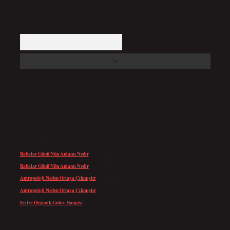
Arama
SON YORUMLAR
Babalar Günü Nün Anlamı Nedir
için
admin
Babalar Günü Nün Anlamı Nedir
için
Altan
Antropoloji Neden Ortaya Çıkmıştır
için
admin
Antropoloji Neden Ortaya Çıkmıştır
için
Ayaz
En Iyi Organik Gübre Hangisi
için
admin