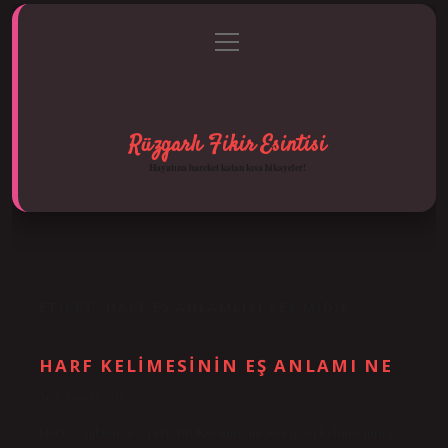
menüyü
Anasayfa
Gizlilik Politikası
Yasal Uyarı
aç
Hakkımızda
Rüzgarlı Fikir Esintisi
Hayatına hareket katan kısa hikayeler!
ETIKET:
HARF EŞ ANLAMLISI SES MIDIR
HARF KELIMESININ EŞ ANLAMI NE
Tarih: Ekim 12, 2024
Harf eş anlamı ne? Türk Dil Kurumu’na göre, harf kelimesinin eş