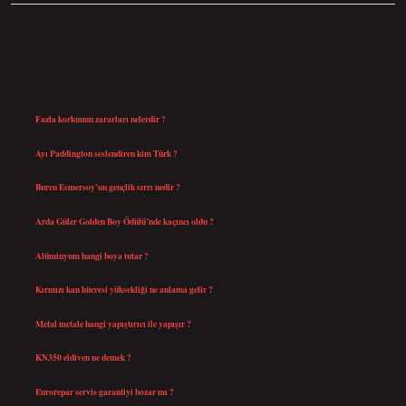
SIDEBAR
SON YAZILAR
Fazla korkunun zararları nelerdir ?
Ağustos 6, 2026
Ayı Paddington seslendiren kim Türk ?
Ağustos 5, 2026
Burcu Esmersoy’un gençlik sırrı nedir ?
Ağustos 4, 2026
Arda Güler Golden Boy Ödülü’nde kaçıncı oldu ?
Ağustos 4, 2026
Alüminyum hangi boya tutar ?
Temmuz 30, 2026
Kırmızı kan hücresi yüksekliği ne anlama gelir ?
Temmuz 27, 2026
Metal metale hangi yapıştırıcı ile yapışır ?
Temmuz 25, 2026
KN350 eldiven ne demek ?
Temmuz 25, 2026
Eurorepar servis garantiyi bozar mı ?
Temmuz 25, 2026