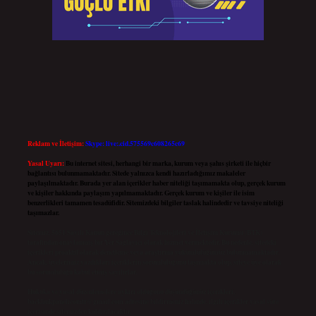
Reklam ve İletişim:
Skype: live:.cid.575569c608265c69
Yasal Uyarı:
Bu internet sitesi, herhangi bir marka, kurum veya şahıs şirketi ile hiçbir
bağlantısı bulunmamaktadır. Sitede yalnızca kendi hazırladığımız makaleler
paylaşılmaktadır. Burada yer alan içerikler haber niteliği taşımamakta olup, gerçek kurum
ve kişiler hakkında paylaşım yapılmamaktadır. Gerçek kurum ve kişiler ile isim
benzerlikleri tamamen tesadüfidir. Sitemizdeki bilgiler taslak halindedir ve tavsiye niteliği
taşımazlar.
Sitemiz, 5651 Sayılı Kanun gereğince Bilgi Teknolojileri ve İletişim Kurumu (BTK)
tarafından onaylanmış bir Yer Sağlayıcı olarak hizmet vermektedir. Bu nedenle, sitedeki
içerikleri proaktif olarak denetleme veya araştırma yükümlülüğümüz bulunmamaktadır.
Ancak, üyelerimiz yazdıkları içeriklerin sorumluluğunu taşımakta olup, siteye üye olarak
bu sorumluluğu kabul etmiş sayılırlar.
Hukuka ve yasal düzenlemelere aykırı olduğunu düşündüğünüz içerikleri,
backlinkpanelicomtr@gmail.com
adresine bildirmeniz halinde, ilgili içerikler yasal süre
içerisinde sitemizden kaldırılacaktır.