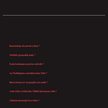
SIDEBAR
SON YAZILAR
Kuzu kulağı otu nerede yetişir ?
Ağustos 8, 2026
Nitelikli göçmenlik nedir ?
Ağustos 8, 2026
Fazla korkunun zararları nelerdir ?
Ağustos 6, 2026
Ayı Paddington seslendiren kim Türk ?
Ağustos 5, 2026
Burcu Esmersoy’un gençlik sırrı nedir ?
Ağustos 4, 2026
Arda Güler Golden Boy Ödülü’nde kaçıncı oldu ?
Ağustos 4, 2026
Alüminyum hangi boya tutar ?
Temmuz 30, 2026