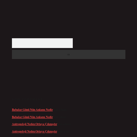
Arama
SON YORUMLAR
Babalar Günü Nün Anlamı Nedir
için
admin
Babalar Günü Nün Anlamı Nedir
için
Altan
Antropoloji Neden Ortaya Çıkmıştır
için
admin
Antropoloji Neden Ortaya Çıkmıştır
için
Ayaz