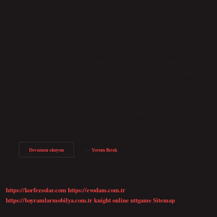
Hızlı ve en kolay nasıl hamile kalınır? Hamile kalmanın bazı basit
yolları arasında düzenli seks yapmak, sağlıklı bir diyet uygulamak,
sigara, alkol ve uyuşturucudan uzak durmak, stresten kaçınmak ve
düzenli egzersiz yapmak yer alır. Ayrıca yumurtlama döneminde
seks yapmak hamileliği kolaylaştırabilir. Hamile kalma şansını
artırmak için ne yapmalı? Hamile kalma şansınızı artırmak için
ideal cinsel ilişki sıklığı önemlidir. Yukarıda tanımlanan ve hamile
kalma şansının en yüksek olduğu zaman aralığında her gün veya
gün aşırı cinsel ilişkiye girmek, yumurta ve spermin buluşma
şansını ve hamile kalma şansını artırır. Hamile kalmayı
kolaylaştıran şeyler nelerdir? Balık, et, baklagiller, yumurta,
kuruyemişler ve tohumlar önemli…
Hamile
Devamını okuyun
Yorum Bırak
Kalmayı
Ne
Kolaylaştırır
https://korfezsolar.com
https://evodam.com.tr
https://bayramlarmobilya.com.tr
knight online
nttgame
Sitemap