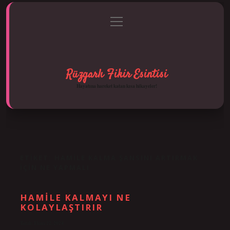
menüyü
Anasayfa
Gizlilik Politikası
Yasal Uyarı
aç
Hakkımızda
Rüzgarlı Fikir Esintisi
Hayatına hareket katan kısa hikayeler!
ETIKET:
HAMILE KALMA ŞANSINI ARTIRMAK
IÇIN NE YAPMALI
HAMILE KALMAYI NE
KOLAYLAŞTIRIR
Tarih: Ekim 22, 2024