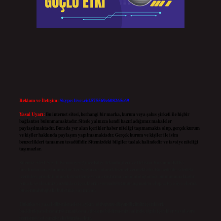
Reklam ve İletişim:
Skype: live:.cid.575569c608265c69
Yasal Uyarı:
Bu internet sitesi, herhangi bir marka, kurum veya şahıs şirketi ile hiçbir
bağlantısı bulunmamaktadır. Sitede yalnızca kendi hazırladığımız makaleler
paylaşılmaktadır. Burada yer alan içerikler haber niteliği taşımamakta olup, gerçek kurum
ve kişiler hakkında paylaşım yapılmamaktadır. Gerçek kurum ve kişiler ile isim
benzerlikleri tamamen tesadüfidir. Sitemizdeki bilgiler taslak halindedir ve tavsiye niteliği
taşımazlar.
Sitemiz, 5651 Sayılı Kanun gereğince Bilgi Teknolojileri ve İletişim Kurumu (BTK)
tarafından onaylanmış bir Yer Sağlayıcı olarak hizmet vermektedir. Bu nedenle, sitedeki
içerikleri proaktif olarak denetleme veya araştırma yükümlülüğümüz bulunmamaktadır.
Ancak, üyelerimiz yazdıkları içeriklerin sorumluluğunu taşımakta olup, siteye üye olarak
bu sorumluluğu kabul etmiş sayılırlar.
Hukuka ve yasal düzenlemelere aykırı olduğunu düşündüğünüz içerikleri,
backlinkpanelicomtr@gmail.com
adresine bildirmeniz halinde, ilgili içerikler yasal süre
içerisinde sitemizden kaldırılacaktır.