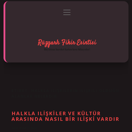
menüyü
Anasayfa
Gizlilik Politikası
Yasal Uyarı
aç
Hakkımızda
Rüzgarlı Fikir Esintisi
Hayatına hareket katan kısa hikayeler!
ETIKET:
HALKLA ILIŞKILERIN ILIŞKILI OLDUĞU
ALANLAR NELERDIR
HALKLA ILIŞKILER VE KÜLTÜR
ARASINDA NASIL BIR ILIŞKI VARDIR
Tarih: Eylül 25, 2024