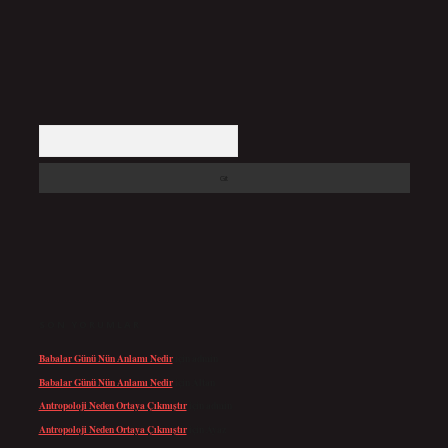
Arama
SON YORUMLAR
Babalar Günü Nün Anlamı Nedir
için
admin
Babalar Günü Nün Anlamı Nedir
için
Altan
Antropoloji Neden Ortaya Çıkmıştır
için
admin
Antropoloji Neden Ortaya Çıkmıştır
için
Ayaz