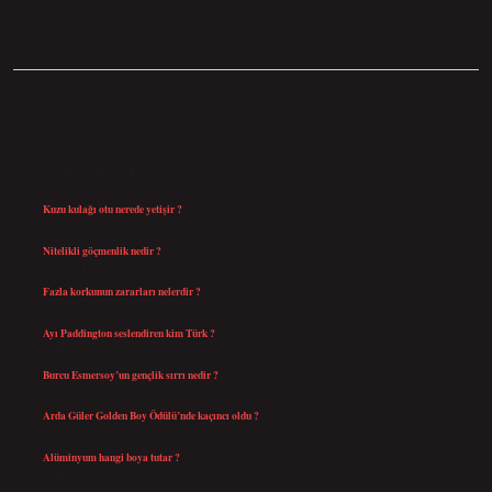
SIDEBAR
SON YAZILAR
Kuzu kulağı otu nerede yetişir ?
Ağustos 8, 2026
Nitelikli göçmenlik nedir ?
Ağustos 8, 2026
Fazla korkunun zararları nelerdir ?
Ağustos 6, 2026
Ayı Paddington seslendiren kim Türk ?
Ağustos 5, 2026
Burcu Esmersoy’un gençlik sırrı nedir ?
Ağustos 4, 2026
Arda Güler Golden Boy Ödülü’nde kaçıncı oldu ?
Ağustos 4, 2026
Alüminyum hangi boya tutar ?
Temmuz 30, 2026