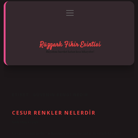
menüyü
Anasayfa
Gizlilik Politikası
Yasal Uyarı
aç
Hakkımızda
Rüzgarlı Fikir Esintisi
Hayatına hareket katan kısa hikayeler!
ETIKET:
GÜVENIN RENGI NEDIR
CESUR RENKLER NELERDIR
Tarih: Ekim 13, 2024
Cesaret rengi nedir? ● Kırmızı rengin insanlar üzerindeki etkisi