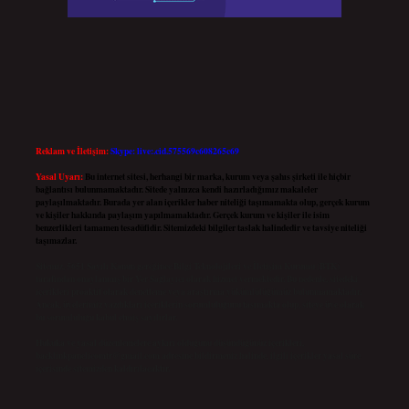
Reklam ve İletişim:
Skype: live:.cid.575569c608265c69
Yasal Uyarı:
Bu internet sitesi, herhangi bir marka, kurum veya şahıs şirketi ile hiçbir
bağlantısı bulunmamaktadır. Sitede yalnızca kendi hazırladığımız makaleler
paylaşılmaktadır. Burada yer alan içerikler haber niteliği taşımamakta olup, gerçek kurum
ve kişiler hakkında paylaşım yapılmamaktadır. Gerçek kurum ve kişiler ile isim
benzerlikleri tamamen tesadüfidir. Sitemizdeki bilgiler taslak halindedir ve tavsiye niteliği
taşımazlar.
Sitemiz, 5651 Sayılı Kanun gereğince Bilgi Teknolojileri ve İletişim Kurumu (BTK)
tarafından onaylanmış bir Yer Sağlayıcı olarak hizmet vermektedir. Bu nedenle, sitedeki
içerikleri proaktif olarak denetleme veya araştırma yükümlülüğümüz bulunmamaktadır.
Ancak, üyelerimiz yazdıkları içeriklerin sorumluluğunu taşımakta olup, siteye üye olarak
bu sorumluluğu kabul etmiş sayılırlar.
Hukuka ve yasal düzenlemelere aykırı olduğunu düşündüğünüz içerikleri,
backlinkpanelicomtr@gmail.com
adresine bildirmeniz halinde, ilgili içerikler yasal süre
içerisinde sitemizden kaldırılacaktır.