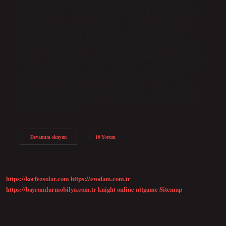
cesaret, güç, coşku ve dinamizm olarak tanımlanmaktadır. Güçlü
renkler nelerdir? Turkuaz, lacivert, macenta (kırmızı ve morun
karışımı) veya macenta ve zümrüt yeşili gibi yoğun pigmentli
renkler de güçlü uyarıcılardır ve kişiye son derece enerjik
hissettirirler. Güç hangi renktir? Kırmızı renk, pozitif tarafta güç,
tutku ve güveni sembolize eder. Ancak, aynı zamanda saldırgan bir
yönü de vardır ve öfke, uyarılar veya tehlikeyi sembolize eder. Bu,
kırmızıdan tamamen kaçınmanız gerektiği anlamına gelmez;
kırmızı rengin her iki yönünü de kullanabilir ve güçlü yanlarını
kendi avantajınıza kullanabilirsiniz. Güç karakterinin rengi nedir?
Siyah, güç ve tutkuyu…
Cesur
Devamını okuyun
10 Yorum
Renkler
Nelerdir
https://korfezsolar.com
https://evodam.com.tr
https://bayramlarmobilya.com.tr
knight online
nttgame
Sitemap