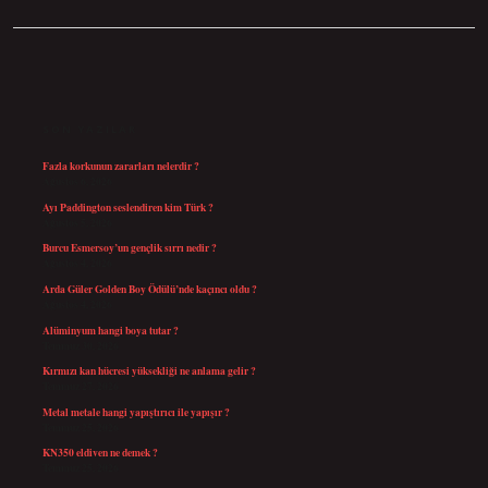
SIDEBAR
SON YAZILAR
Fazla korkunun zararları nelerdir ?
Ağustos 6, 2026
Ayı Paddington seslendiren kim Türk ?
Ağustos 5, 2026
Burcu Esmersoy’un gençlik sırrı nedir ?
Ağustos 4, 2026
Arda Güler Golden Boy Ödülü’nde kaçıncı oldu ?
Ağustos 4, 2026
Alüminyum hangi boya tutar ?
Temmuz 30, 2026
Kırmızı kan hücresi yüksekliği ne anlama gelir ?
Temmuz 27, 2026
Metal metale hangi yapıştırıcı ile yapışır ?
Temmuz 25, 2026
KN350 eldiven ne demek ?
Temmuz 25, 2026