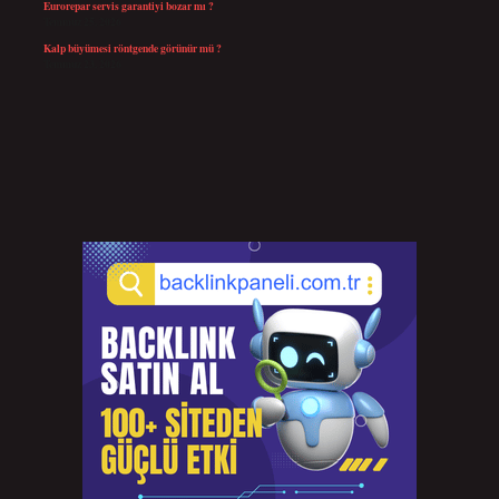
Eurorepar servis garantiyi bozar mı ?
Temmuz 25, 2026
Kalp büyümesi röntgende görünür mü ?
Temmuz 23, 2026