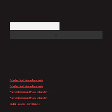
Arama
SON YORUMLAR
Babalar Günü Nün Anlamı Nedir
için
admin
Babalar Günü Nün Anlamı Nedir
için
Altan
Antropoloji Neden Ortaya Çıkmıştır
için
admin
Antropoloji Neden Ortaya Çıkmıştır
için
Ayaz
En Iyi Organik Gübre Hangisi
için
admin