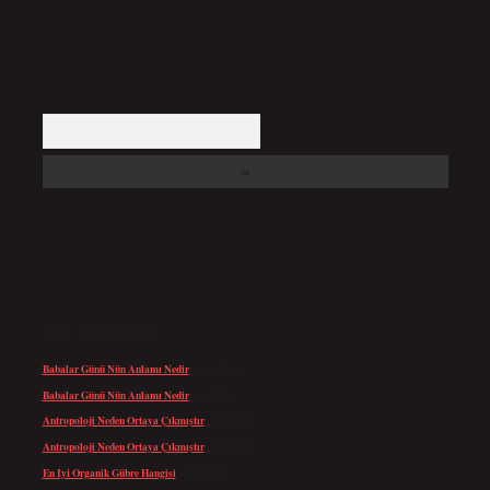
Arama
SON YORUMLAR
Babalar Günü Nün Anlamı Nedir
için
admin
Babalar Günü Nün Anlamı Nedir
için
Altan
Antropoloji Neden Ortaya Çıkmıştır
için
admin
Antropoloji Neden Ortaya Çıkmıştır
için
Ayaz
En Iyi Organik Gübre Hangisi
için
admin