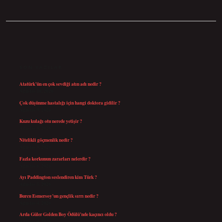
SIDEBAR
SON YAZILAR
Atatürk’ün en çok sevdiği atın adı nedir ?
Ağustos 10, 2026
Çok düşünme hastalığı için hangi doktora gidilir ?
Ağustos 9, 2026
Kuzu kulağı otu nerede yetişir ?
Ağustos 8, 2026
Nitelikli göçmenlik nedir ?
Ağustos 8, 2026
Fazla korkunun zararları nelerdir ?
Ağustos 6, 2026
Ayı Paddington seslendiren kim Türk ?
Ağustos 5, 2026
Burcu Esmersoy’un gençlik sırrı nedir ?
Ağustos 4, 2026
Arda Güler Golden Boy Ödülü’nde kaçıncı oldu ?
Ağustos 4, 2026