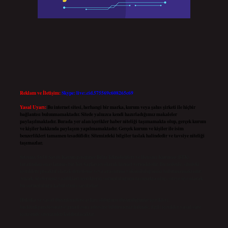
Reklam ve İletişim:
Skype: live:.cid.575569c608265c69
Yasal Uyarı:
Bu internet sitesi, herhangi bir marka, kurum veya şahıs şirketi ile hiçbir
bağlantısı bulunmamaktadır. Sitede yalnızca kendi hazırladığımız makaleler
paylaşılmaktadır. Burada yer alan içerikler haber niteliği taşımamakta olup, gerçek kurum
ve kişiler hakkında paylaşım yapılmamaktadır. Gerçek kurum ve kişiler ile isim
benzerlikleri tamamen tesadüfidir. Sitemizdeki bilgiler taslak halindedir ve tavsiye niteliği
taşımazlar.
Sitemiz, 5651 Sayılı Kanun gereğince Bilgi Teknolojileri ve İletişim Kurumu (BTK)
tarafından onaylanmış bir Yer Sağlayıcı olarak hizmet vermektedir. Bu nedenle, sitedeki
içerikleri proaktif olarak denetleme veya araştırma yükümlülüğümüz bulunmamaktadır.
Ancak, üyelerimiz yazdıkları içeriklerin sorumluluğunu taşımakta olup, siteye üye olarak
bu sorumluluğu kabul etmiş sayılırlar.
Hukuka ve yasal düzenlemelere aykırı olduğunu düşündüğünüz içerikleri,
backlinkpanelicomtr@gmail.com
adresine bildirmeniz halinde, ilgili içerikler yasal süre
içerisinde sitemizden kaldırılacaktır.