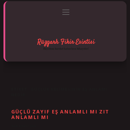
menüyü
Anasayfa
Gizlilik Politikası
Yasal Uyarı
aç
Hakkımızda
Rüzgarlı Fikir Esintisi
Hayatına hareket katan kısa hikayeler!
ETIKET:
GÜÇLÜK KELIMESININ EŞ ANLAMI
NEDIR
GÜÇLÜ ZAYIF EŞ ANLAMLI MI ZIT
ANLAMLI MI
Tarih: Eylül 17, 2024