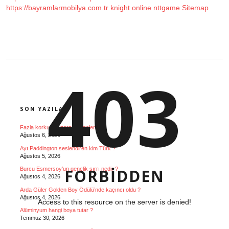
https://bayramlarmobilya.com.tr
knight online
nttgame
Sitemap
403
SIDEBAR
SON YAZILAR
Fazla korkunun zararları nelerdir ?
Ağustos 6, 2026
Ayı Paddington seslendiren kim Türk ?
Ağustos 5, 2026
Burcu Esmersoy’un gençlik sırrı nedir ?
FORBIDDEN
Ağustos 4, 2026
Arda Güler Golden Boy Ödülü’nde kaçıncı oldu ?
Ağustos 4, 2026
Access to this resource on the server is denied!
Alüminyum hangi boya tutar ?
Temmuz 30, 2026