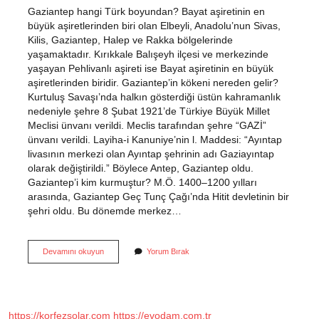
Gaziantep hangi Türk boyundan? Bayat aşiretinin en
büyük aşiretlerinden biri olan Elbeyli, Anadolu’nun Sivas,
Kilis, Gaziantep, Halep ve Rakka bölgelerinde
yaşamaktadır. Kırıkkale Balışeyh ilçesi ve merkezinde
yaşayan Pehlivanlı aşireti ise Bayat aşiretinin en büyük
aşiretlerinden biridir. Gaziantep’in kökeni nereden gelir?
Kurtuluş Savaşı’nda halkın gösterdiği üstün kahramanlık
nedeniyle şehre 8 Şubat 1921’de Türkiye Büyük Millet
Meclisi ünvanı verildi. Meclis tarafından şehre “GAZİ”
ünvanı verildi. Layiha-i Kanuniye’nin l. Maddesi: “Ayıntap
livasının merkezi olan Ayıntap şehrinin adı Gaziayıntap
olarak değiştirildi.” Böylece Antep, Gaziantep oldu.
Gaziantep’i kim kurmuştur? M.Ö. 1400–1200 yılları
arasında, Gaziantep Geç Tunç Çağı’nda Hitit devletinin bir
şehri oldu. Bu dönemde merkez…
Gaziantep
Devamını okuyun
Yorum Bırak
Hangi
Beylik
https://korfezsolar.com
https://evodam.com.tr