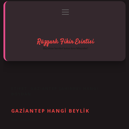
menüyü
Anasayfa
Gizlilik Politikası
Yasal Uyarı
aç
Hakkımızda
Rüzgarlı Fikir Esintisi
Hayatına hareket katan kısa hikayeler!
ETIKET:
GAZIANTEP ŞAHINBEY HANGI
BOYDAN
GAZIANTEP HANGI BEYLIK
Tarih: Aralık 28, 2024