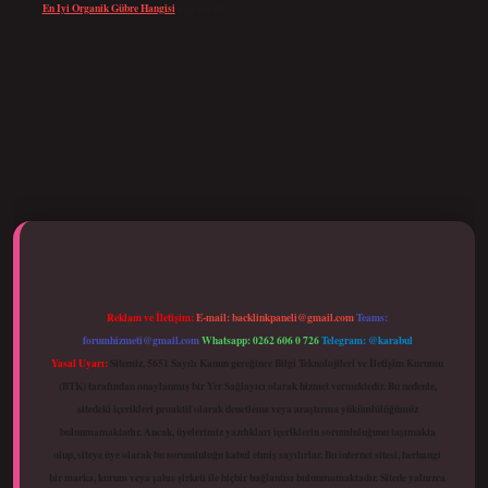
En Iyi Organik Gübre Hangisi
için
admin
betci giriş
Reklam ve İletişim:
E-mail:
backlinkpaneli@gmail.com
Teams:
forumhizmeti@gmail.com
Whatsapp: 0262 606 0 726
Telegram: @karabul
Yasal Uyarı:
Sitemiz, 5651 Sayılı Kanun gereğince Bilgi Teknolojileri ve İletişim Kurumu
(BTK) tarafından onaylanmış bir Yer Sağlayıcı olarak hizmet vermektedir. Bu nedenle,
sitedeki içerikleri proaktif olarak denetleme veya araştırma yükümlülüğümüz
bulunmamaktadır. Ancak, üyelerimiz yazdıkları içeriklerin sorumluluğunu taşımakta
olup, siteye üye olarak bu sorumluluğu kabul etmiş sayılırlar. Bu internet sitesi, herhangi
bir marka, kurum veya şahıs şirketi ile hiçbir bağlantısı bulunmamaktadır. Sitede yalnızca