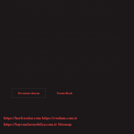
Gaziantep hangi Türk boyundan? Bayat aşiretinin en büyük
aşiretlerinden biri olan Elbeyli, Anadolu’nun Sivas, Kilis,
Gaziantep, Halep ve Rakka bölgelerinde yaşamaktadır. Kırıkkale
Balışeyh ilçesi ve merkezinde yaşayan Pehlivanlı aşireti ise Bayat
aşiretinin en büyük aşiretlerinden biridir. Gaziantep’in kökeni
nereden gelir? Kurtuluş Savaşı’nda halkın gösterdiği üstün
kahramanlık nedeniyle şehre 8 Şubat 1921’de Türkiye Büyük Millet
Meclisi ünvanı verildi. Meclis tarafından şehre “GAZİ” ünvanı
verildi. Layiha-i Kanuniye’nin l. Maddesi: “Ayıntap livasının
merkezi olan Ayıntap şehrinin adı Gaziayıntap olarak değiştirildi.”
Böylece Antep, Gaziantep oldu. Gaziantep’i kim kurmuştur? M.Ö.
1400–1200 yılları arasında, Gaziantep Geç Tunç Çağı’nda Hitit
devletinin bir şehri oldu. Bu dönemde merkez…
Gaziantep
Devamını okuyun
Yorum Bırak
Hangi
Beylik
https://korfezsolar.com
https://evodam.com.tr
https://bayramlarmobilya.com.tr
Sitemap