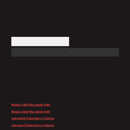
Arama
SON YORUMLAR
Babalar Günü Nün Anlamı Nedir
için
admin
Babalar Günü Nün Anlamı Nedir
için
Altan
Antropoloji Neden Ortaya Çıkmıştır
için
admin
Antropoloji Neden Ortaya Çıkmıştır
için
Ayaz