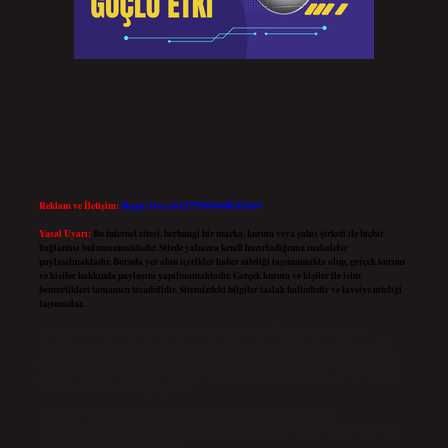
Reklam ve İletişim:
Skype: live:.cid.575569c608265c69
Yasal Uyarı:
Bu internet sitesi, herhangi bir marka, kurum veya şahıs şirketi ile hiçbir
bağlantısı bulunmamaktadır. Sitede yalnızca kendi hazırladığımız makaleler
paylaşılmaktadır. Burada yer alan içerikler haber niteliği taşımamakta olup, gerçek kurum
ve kişiler hakkında paylaşım yapılmamaktadır. Gerçek kurum ve kişiler ile isim
benzerlikleri tamamen tesadüfidir. Sitemizdeki bilgiler taslak halindedir ve tavsiye niteliği
taşımazlar.
Sitemiz, 5651 Sayılı Kanun gereğince Bilgi Teknolojileri ve İletişim Kurumu (BTK)
tarafından onaylanmış bir Yer Sağlayıcı olarak hizmet vermektedir. Bu nedenle, sitedeki
içerikleri proaktif olarak denetleme veya araştırma yükümlülüğümüz bulunmamaktadır.
Ancak, üyelerimiz yazdıkları içeriklerin sorumluluğunu taşımakta olup, siteye üye olarak
bu sorumluluğu kabul etmiş sayılırlar.
Hukuka ve yasal düzenlemelere aykırı olduğunu düşündüğünüz içerikleri,
backlinkpanelicomtr@gmail.com
adresine bildirmeniz halinde, ilgili içerikler yasal süre
içerisinde sitemizden kaldırılacaktır.