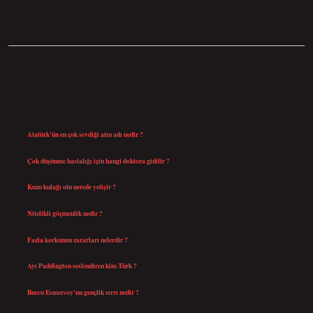
SIDEBAR
SON YAZILAR
Atatürk’ün en çok sevdiği atın adı nedir ?
Ağustos 10, 2026
Çok düşünme hastalığı için hangi doktora gidilir ?
Ağustos 9, 2026
Kuzu kulağı otu nerede yetişir ?
Ağustos 8, 2026
Nitelikli göçmenlik nedir ?
Ağustos 8, 2026
Fazla korkunun zararları nelerdir ?
Ağustos 6, 2026
Ayı Paddington seslendiren kim Türk ?
Ağustos 5, 2026
Burcu Esmersoy’un gençlik sırrı nedir ?
Ağustos 4, 2026