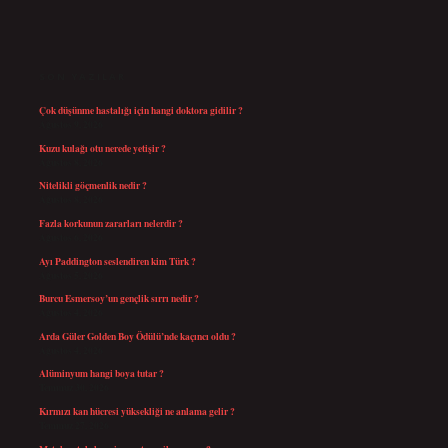
SIDEBAR
SON YAZILAR
Çok düşünme hastalığı için hangi doktora gidilir ?
Ağustos 9, 2026
Kuzu kulağı otu nerede yetişir ?
Ağustos 8, 2026
Nitelikli göçmenlik nedir ?
Ağustos 8, 2026
Fazla korkunun zararları nelerdir ?
Ağustos 6, 2026
Ayı Paddington seslendiren kim Türk ?
Ağustos 5, 2026
Burcu Esmersoy’un gençlik sırrı nedir ?
Ağustos 4, 2026
Arda Güler Golden Boy Ödülü’nde kaçıncı oldu ?
Ağustos 4, 2026
Alüminyum hangi boya tutar ?
Temmuz 30, 2026
Kırmızı kan hücresi yüksekliği ne anlama gelir ?
Temmuz 27, 2026