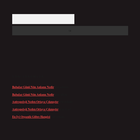
Arama
SON YORUMLAR
Babalar Günü Nün Anlamı Nedir
için
admin
Babalar Günü Nün Anlamı Nedir
için
Altan
Antropoloji Neden Ortaya Çıkmıştır
için
admin
Antropoloji Neden Ortaya Çıkmıştır
için
Ayaz
En Iyi Organik Gübre Hangisi
için
admin