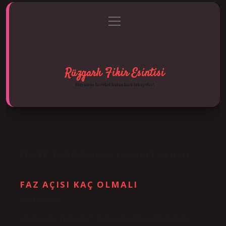
menüyü
Anasayfa
Gizlilik Politikası
Yasal Uyarı
aç
Hakkımızda
Rüzgarlı Fikir Esintisi
Hayatına hareket katan kısa hikayeler!
ETIKET:
FAZ FAZ ARASI KAÇ VOLT OLMALI
FAZ AÇISI KAÇ OLMALI
Tarih: Ekim 9, 2024
120 derece faz farkı nedir? Aralarında 120 derecelik faz farkı