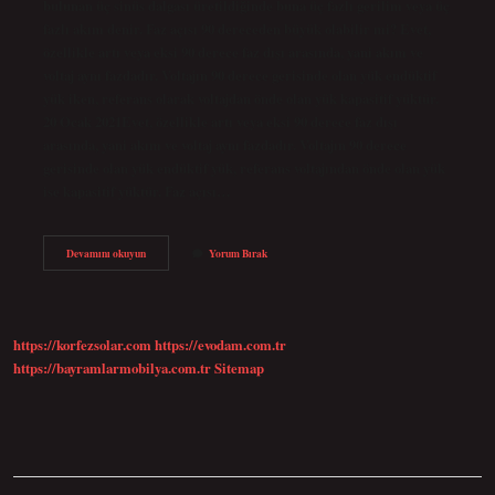
bulunan üç sinüs dalgası üretildiğinde buna üç fazlı gerilim veya üç
fazlı akım denir. Faz açısı 90 dereceden büyük olabilir mi? Evet,
özellikle artı veya eksi 90 derece faz dışı arasında, yani akım ve
voltaj aynı fazdadır. Voltajın 90 derece gerisinde olan yük endüktif
yük iken, referans olarak voltajdan önde olan yük kapasitif yüktür.
20 Ocak 2021Evet, özellikle artı veya eksi 90 derece faz dışı
arasında, yani akım ve voltaj aynı fazdadır. Voltajın 90 derece
gerisinde olan yük endüktif yük, referans voltajından önde olan yük
ise kapasitif yüktür. Faz açısı…
Faz
Devamını okuyun
Yorum Bırak
Açısı
Kaç
Olmalı
https://korfezsolar.com
https://evodam.com.tr
https://bayramlarmobilya.com.tr
Sitemap