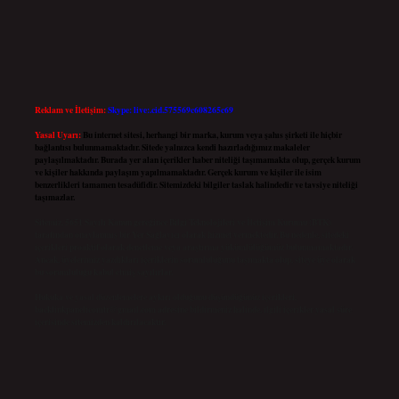
Reklam ve İletişim:
Skype: live:.cid.575569c608265c69
Yasal Uyarı:
Bu internet sitesi, herhangi bir marka, kurum veya şahıs şirketi ile hiçbir
bağlantısı bulunmamaktadır. Sitede yalnızca kendi hazırladığımız makaleler
paylaşılmaktadır. Burada yer alan içerikler haber niteliği taşımamakta olup, gerçek kurum
ve kişiler hakkında paylaşım yapılmamaktadır. Gerçek kurum ve kişiler ile isim
benzerlikleri tamamen tesadüfidir. Sitemizdeki bilgiler taslak halindedir ve tavsiye niteliği
taşımazlar.
Sitemiz, 5651 Sayılı Kanun gereğince Bilgi Teknolojileri ve İletişim Kurumu (BTK)
tarafından onaylanmış bir Yer Sağlayıcı olarak hizmet vermektedir. Bu nedenle, sitedeki
içerikleri proaktif olarak denetleme veya araştırma yükümlülüğümüz bulunmamaktadır.
Ancak, üyelerimiz yazdıkları içeriklerin sorumluluğunu taşımakta olup, siteye üye olarak
bu sorumluluğu kabul etmiş sayılırlar.
Hukuka ve yasal düzenlemelere aykırı olduğunu düşündüğünüz içerikleri,
backlinkpanelicomtr@gmail.com
adresine bildirmeniz halinde, ilgili içerikler yasal süre
içerisinde sitemizden kaldırılacaktır.