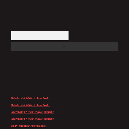
Arama
SON YORUMLAR
Babalar Günü Nün Anlamı Nedir
için
admin
Babalar Günü Nün Anlamı Nedir
için
Altan
Antropoloji Neden Ortaya Çıkmıştır
için
admin
Antropoloji Neden Ortaya Çıkmıştır
için
Ayaz
En Iyi Organik Gübre Hangisi
için
admin