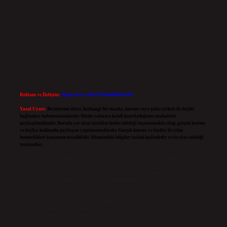
Reklam ve İletişim:
Skype: live:.cid.575569c608265c69
Yasal Uyarı:
Bu internet sitesi, herhangi bir marka, kurum veya şahıs şirketi ile hiçbir
bağlantısı bulunmamaktadır. Sitede yalnızca kendi hazırladığımız makaleler
paylaşılmaktadır. Burada yer alan içerikler haber niteliği taşımamakta olup, gerçek kurum
ve kişiler hakkında paylaşım yapılmamaktadır. Gerçek kurum ve kişiler ile isim
benzerlikleri tamamen tesadüfidir. Sitemizdeki bilgiler taslak halindedir ve tavsiye niteliği
taşımazlar.
Sitemiz, 5651 Sayılı Kanun gereğince Bilgi Teknolojileri ve İletişim Kurumu (BTK)
tarafından onaylanmış bir Yer Sağlayıcı olarak hizmet vermektedir. Bu nedenle, sitedeki
içerikleri proaktif olarak denetleme veya araştırma yükümlülüğümüz bulunmamaktadır.
Ancak, üyelerimiz yazdıkları içeriklerin sorumluluğunu taşımakta olup, siteye üye olarak
bu sorumluluğu kabul etmiş sayılırlar.
Hukuka ve yasal düzenlemelere aykırı olduğunu düşündüğünüz içerikleri,
backlinkpanelicomtr@gmail.com
adresine bildirmeniz halinde, ilgili içerikler yasal süre
içerisinde sitemizden kaldırılacaktır.