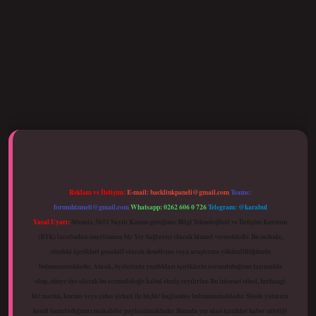
betci giriş
Reklam ve İletişim:
E-mail:
backlinkpaneli@gmail.com
Teams:
forumhizmeti@gmail.com
Whatsapp: 0262 606 0 726
Telegram: @karabul
Yasal Uyarı:
Sitemiz, 5651 Sayılı Kanun gereğince Bilgi Teknolojileri ve İletişim Kurumu
(BTK) tarafından onaylanmış bir Yer Sağlayıcı olarak hizmet vermektedir. Bu nedenle,
sitedeki içerikleri proaktif olarak denetleme veya araştırma yükümlülüğümüz
bulunmamaktadır. Ancak, üyelerimiz yazdıkları içeriklerin sorumluluğunu taşımakta
olup, siteye üye olarak bu sorumluluğu kabul etmiş sayılırlar. Bu internet sitesi, herhangi
bir marka, kurum veya şahıs şirketi ile hiçbir bağlantısı bulunmamaktadır. Sitede yalnızca
kendi hazırladığımız makaleler paylaşılmaktadır. Burada yer alan içerikler haber niteliği