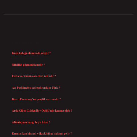
SIDEBAR
SON YAZILAR
Kuzu kulağı otu nerede yetişir ?
Ağustos 8, 2026
Nitelikli göçmenlik nedir ?
Ağustos 8, 2026
Fazla korkunun zararları nelerdir ?
Ağustos 6, 2026
Ayı Paddington seslendiren kim Türk ?
Ağustos 5, 2026
Burcu Esmersoy’un gençlik sırrı nedir ?
Ağustos 4, 2026
Arda Güler Golden Boy Ödülü’nde kaçıncı oldu ?
Ağustos 4, 2026
Alüminyum hangi boya tutar ?
Temmuz 30, 2026
Kırmızı kan hücresi yüksekliği ne anlama gelir ?