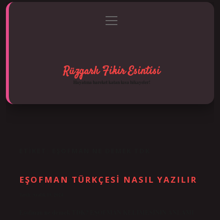
menüyü
Anasayfa
Gizlilik Politikası
Yasal Uyarı
aç
Hakkımızda
Rüzgarlı Fikir Esintisi
Hayatına hareket katan kısa hikayeler!
ETIKET:
EŞOFMAN NE DEMEK TDK
EŞOFMAN TÜRKÇESI NASIL YAZILIR
Tarih: Aralık 18, 2024
Eşofman ne demek TDK? EŞOFMAN KELİMESİNİN ANLAMI