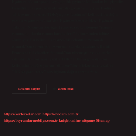
Eşofman takımı sporda veya günlük giyimde kullanılan bir giysidir.
Genellikle iki parçadan oluşur: dış giyim ve iç giyim. Eşofman
Türkçe nasıl yazılır? TDK’ya göre “eşofman” kelimesinin doğru
yazımı “eşofman takımı”dır. Eşofman hangi dilden? Eşofman
Takımı – Nişanyan Sözlüğü. Fransızca échauffement “ısınma,
ısınma, sporlarda ısınma hareketleri” kelimesinden ödünç
alınmıştır. Bu kelime Fransızca fiil échauffer “ısınmak,
ısınmak”tan türemiştir ve +ment° son ekine sahiptir. Bu fiil
Fransızca fiil chauffer “ısıtmak”tan türemiştir ve ex+ önekine
sahiptir. Dinozor nasıl yazılır TDK? TDK’ya göre dinozor
kelimesinin doğru yazımı “dinozor”dur. Birkaç nasıl yazılır?
TDK’ya göre “feige” sözcüğünün doğru yazımı “ein…
Eşofman
Devamını okuyun
Yorum Bırak
Türkçesi
Nasıl
Yazılır
https://korfezsolar.com
https://evodam.com.tr
https://bayramlarmobilya.com.tr
knight online
nttgame
Sitemap