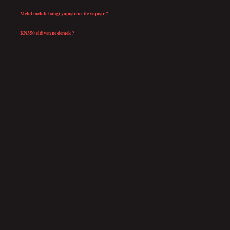
Temmuz 27, 2026
Metal metale hangi yapıştırıcı ile yapışır ?
Temmuz 25, 2026
KN350 eldiven ne demek ?
Temmuz 25, 2026