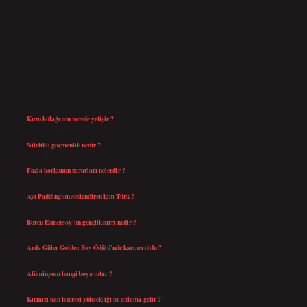
SIDEBAR
SON YAZILAR
Kuzu kulağı otu nerede yetişir ?
Ağustos 8, 2026
Nitelikli göçmenlik nedir ?
Ağustos 8, 2026
Fazla korkunun zararları nelerdir ?
Ağustos 6, 2026
Ayı Paddington seslendiren kim Türk ?
Ağustos 5, 2026
Burcu Esmersoy’un gençlik sırrı nedir ?
Ağustos 4, 2026
Arda Güler Golden Boy Ödülü’nde kaçıncı oldu ?
Ağustos 4, 2026
Alüminyum hangi boya tutar ?
Temmuz 30, 2026
Kırmızı kan hücresi yüksekliği ne anlama gelir ?