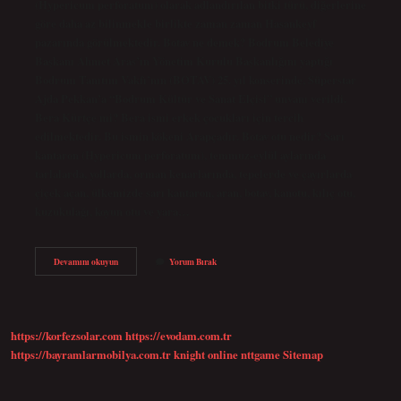
(Hypericum perforatum) olarak adlandırılan bitki türü, diğerlerine
göre daha az bilinmekle birlikte zaman zaman Hasankeyf
pazarında görülmektedir. Botav ne demek? Bodrum Belediye
Başkanı Ahmet Aras’ın Yönetim Kurulu Başkanlığını yaptığı
Bodrum Tanıtım Vakfı’nın (BOTAV) 25. yıl konserinde, Süperstar
Ajda Pekkan’a “Bodrum Kültür ve Sanat Elçisi” unvanı verildi.
Bera Kürtçe mi? Bera ismi erkek çocukları için tercih
edilmektedir. Bu ismin kökeni Arapçadır. Botav otu nedir? Sarı
kantaron (Hypericum perforatum), temmuz-eylül aylarında
tarlalarda, yollarda, orman kenarlarında, tepelerde ve çayırlarda
çiçek açan, ülkemizde sarı kantaron, aran, botav, kanotu, kılıç otu,
kuzukulağı, koyun otu ve yara…
Kürtçe
Devamını okuyun
Yorum Bırak
Botav
Nedir
https://korfezsolar.com
https://evodam.com.tr
https://bayramlarmobilya.com.tr
knight online
nttgame
Sitemap