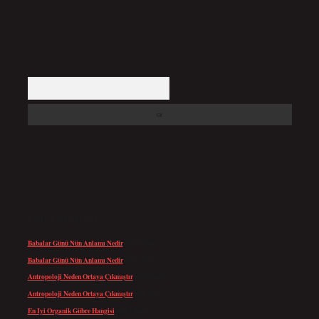
Arama
SON YORUMLAR
Babalar Günü Nün Anlamı Nedir
için
admin
Babalar Günü Nün Anlamı Nedir
için
Altan
Antropoloji Neden Ortaya Çıkmıştır
için
admin
Antropoloji Neden Ortaya Çıkmıştır
için
Ayaz
En Iyi Organik Gübre Hangisi
için
admin