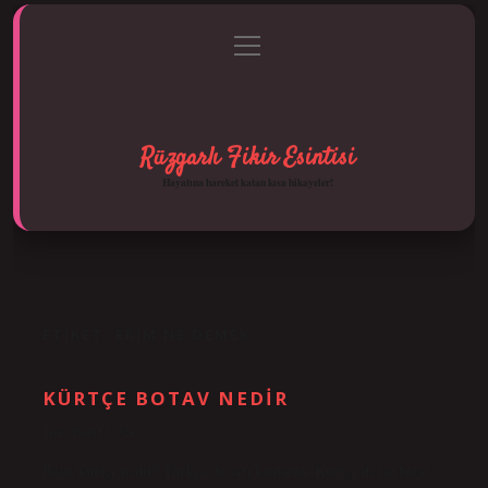
menüyü
Anasayfa
Gizlilik Politikası
Yasal Uyarı
aç
Hakkımızda
Rüzgarlı Fikir Esintisi
Hayatına hareket katan kısa hikayeler!
ETIKET:
ERIM NE DEMEK
KÜRTÇE BOTAV NEDIR
Tarih: Ekim 13, 2024
Botav kürtçe nedir? Türkçe’de sarı kantaron, Kürtçe’de ise botav