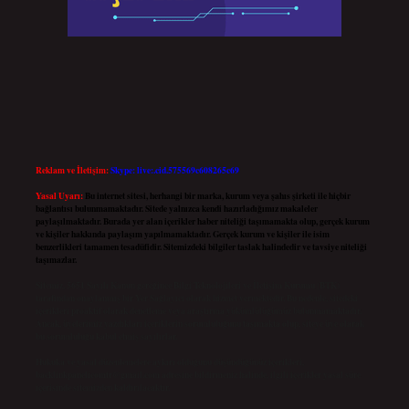
Reklam ve İletişim:
Skype: live:.cid.575569c608265c69
Yasal Uyarı:
Bu internet sitesi, herhangi bir marka, kurum veya şahıs şirketi ile hiçbir
bağlantısı bulunmamaktadır. Sitede yalnızca kendi hazırladığımız makaleler
paylaşılmaktadır. Burada yer alan içerikler haber niteliği taşımamakta olup, gerçek kurum
ve kişiler hakkında paylaşım yapılmamaktadır. Gerçek kurum ve kişiler ile isim
benzerlikleri tamamen tesadüfidir. Sitemizdeki bilgiler taslak halindedir ve tavsiye niteliği
taşımazlar.
Sitemiz, 5651 Sayılı Kanun gereğince Bilgi Teknolojileri ve İletişim Kurumu (BTK)
tarafından onaylanmış bir Yer Sağlayıcı olarak hizmet vermektedir. Bu nedenle, sitedeki
içerikleri proaktif olarak denetleme veya araştırma yükümlülüğümüz bulunmamaktadır.
Ancak, üyelerimiz yazdıkları içeriklerin sorumluluğunu taşımakta olup, siteye üye olarak
bu sorumluluğu kabul etmiş sayılırlar.
Hukuka ve yasal düzenlemelere aykırı olduğunu düşündüğünüz içerikleri,
backlinkpanelicomtr@gmail.com
adresine bildirmeniz halinde, ilgili içerikler yasal süre
içerisinde sitemizden kaldırılacaktır.