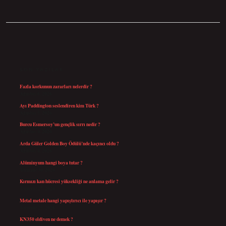
SIDEBAR
SON YAZILAR
Fazla korkunun zararları nelerdir ?
Ağustos 6, 2026
Ayı Paddington seslendiren kim Türk ?
Ağustos 5, 2026
Burcu Esmersoy’un gençlik sırrı nedir ?
Ağustos 4, 2026
Arda Güler Golden Boy Ödülü’nde kaçıncı oldu ?
Ağustos 4, 2026
Alüminyum hangi boya tutar ?
Temmuz 30, 2026
Kırmızı kan hücresi yüksekliği ne anlama gelir ?
Temmuz 27, 2026
Metal metale hangi yapıştırıcı ile yapışır ?
Temmuz 25, 2026
KN350 eldiven ne demek ?