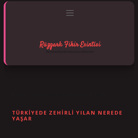
menüyü
Anasayfa
Gizlilik Politikası
Yasal Uyarı
aç
Hakkımızda
Rüzgarlı Fikir Esintisi
Hayatına hareket katan kısa hikayeler!
ETIKET:
EN ZEHIRLI YILAN HANGISIDIR
TÜRKIYEDE ZEHIRLI YILAN NEREDE
YAŞAR
Tarih: Ekim 23, 2024