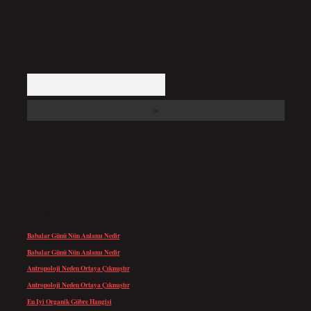
Arama
SON YORUMLAR
Babalar Günü Nün Anlamı Nedir
için
admin
Babalar Günü Nün Anlamı Nedir
için
Altan
Antropoloji Neden Ortaya Çıkmıştır
için
admin
Antropoloji Neden Ortaya Çıkmıştır
için
Ayaz
En Iyi Organik Gübre Hangisi
için
admin