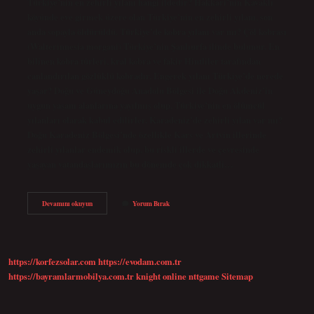
Türkiye’nin en zehirli yılanı hangi ildedir? Hakkari’nin Kavaklı
köyünde eve girmek üzere olan Türkiye’nin en zehirli yılanı, son
anda sopayla öldürüldü. Türkiye’de kobra yılanı var mı? Çöl kobrası
(Walterinnesia morgani) Türkiye’nin Şanlıurfa ilinde bulunur. En
bilinen kobra türleri, kral kobra ve fakir Hintliler tarafından
canlandırılan gözlüklü kobradır. Engerek yılanı Türkiye’de nerede
yaşar? Doğu ve Güneydoğu Anadolu Bölgesi ile Doğu Akdeniz’in
uygun yaşam alanlarına yayılmış olup, Türkiye’nin en ölümcül
yılanları olarak kabul edilirler. Karadeniz’de zehirli yılan var mı?
Doğu Karadeniz Bölgesi’nde özellikle Kars ve Artvin illerinde
zehirli yılanlar endemik olup, bu riskli illerde ve çevresinde
yaşayan vatandaşlarımızın bu dönemde çok dikkatli…
Türkiyede
Devamını okuyun
Yorum Bırak
Zehirli
Yılan
Nerede
Yaşar
https://korfezsolar.com
https://evodam.com.tr
https://bayramlarmobilya.com.tr
knight online
nttgame
Sitemap