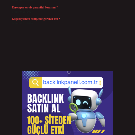
Temmuz 25, 2026
Eurorepar servis garantiyi bozar mı ?
Temmuz 25, 2026
Kalp büyümesi röntgende görünür mü ?
Temmuz 23, 2026