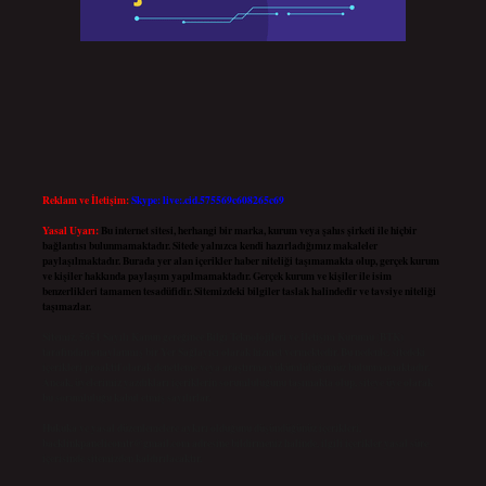
Reklam ve İletişim:
Skype: live:.cid.575569c608265c69
Yasal Uyarı:
Bu internet sitesi, herhangi bir marka, kurum veya şahıs şirketi ile hiçbir
bağlantısı bulunmamaktadır. Sitede yalnızca kendi hazırladığımız makaleler
paylaşılmaktadır. Burada yer alan içerikler haber niteliği taşımamakta olup, gerçek kurum
ve kişiler hakkında paylaşım yapılmamaktadır. Gerçek kurum ve kişiler ile isim
benzerlikleri tamamen tesadüfidir. Sitemizdeki bilgiler taslak halindedir ve tavsiye niteliği
taşımazlar.
Sitemiz, 5651 Sayılı Kanun gereğince Bilgi Teknolojileri ve İletişim Kurumu (BTK)
tarafından onaylanmış bir Yer Sağlayıcı olarak hizmet vermektedir. Bu nedenle, sitedeki
içerikleri proaktif olarak denetleme veya araştırma yükümlülüğümüz bulunmamaktadır.
Ancak, üyelerimiz yazdıkları içeriklerin sorumluluğunu taşımakta olup, siteye üye olarak
bu sorumluluğu kabul etmiş sayılırlar.
Hukuka ve yasal düzenlemelere aykırı olduğunu düşündüğünüz içerikleri,
backlinkpanelicomtr@gmail.com
adresine bildirmeniz halinde, ilgili içerikler yasal süre
içerisinde sitemizden kaldırılacaktır.