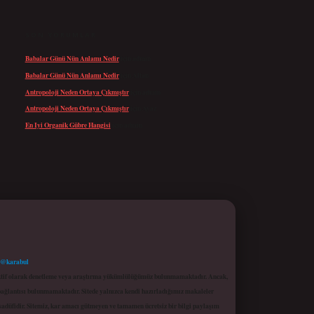
SON YORUMLAR
Babalar Günü Nün Anlamı Nedir
için
admin
Babalar Günü Nün Anlamı Nedir
için
Altan
Antropoloji Neden Ortaya Çıkmıştır
için
admin
Antropoloji Neden Ortaya Çıkmıştır
için
Ayaz
En Iyi Organik Gübre Hangisi
için
admin
 @karabul
proaktif olarak denetleme veya araştırma yükümlülüğümüz bulunmamaktadır. Ancak,
r bağlantısı bulunmamaktadır. Sitede yalnızca kendi hazırladığımız makaleler
sadüfidir. Sitemiz, kar amacı gütmeyen ve tamamen ücretsiz bir bilgi paylaşım