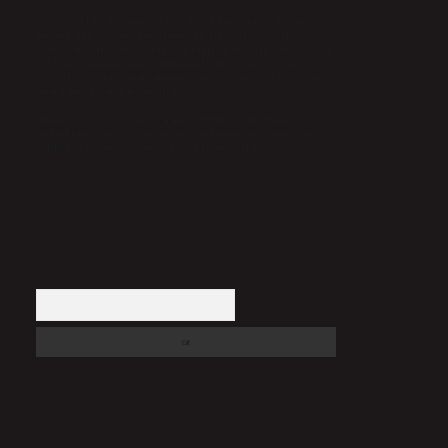
Sitemiz, 5651 Sayılı Kanun gereğince Bilgi Teknolojileri ve İletişim
Kurumu (BTK) tarafından onaylanmış bir Yer Sağlayıcı olarak hizmet
vermektedir. Bu nedenle, sitedeki içerikleri proaktif olarak denetleme veya
araştırma yükümlülüğümüz bulunmamaktadır. Ancak, üyelerimiz
yazdıkları içeriklerin sorumluluğunu taşımakta olup, siteye üye olarak bu
sorumluluğu kabul etmiş sayılırlar.
Hukuka ve yasal düzenlemelere aykırı olduğunu düşündüğünüz içerikleri,
backlinkpanelicomtr@gmail.com
adresine bildirmeniz halinde, ilgili
içerikler yasal süre içerisinde sitemizden kaldırılacaktır.
Arama