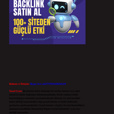
Reklam ve İletişim:
Skype: live:.cid.575569c608265c69
Yasal Uyarı:
Bu internet sitesi, herhangi bir marka, kurum veya şahıs
şirketi ile hiçbir bağlantısı bulunmamaktadır. Sitede yalnızca kendi
hazırladığımız makaleler paylaşılmaktadır. Burada yer alan içerikler
haber niteliği taşımamakta olup, gerçek kurum ve kişiler hakkında
paylaşım yapılmamaktadır. Gerçek kurum ve kişiler ile isim benzerlikleri
tamamen tesadüfidir. Sitemizdeki bilgiler taslak halindedir ve tavsiye
niteliği taşımazlar.