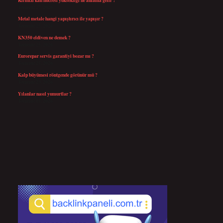
Temmuz 27, 2026
Metal metale hangi yapıştırıcı ile yapışır ?
Temmuz 25, 2026
KN350 eldiven ne demek ?
Temmuz 25, 2026
Eurorepar servis garantiyi bozar mı ?
Temmuz 25, 2026
Kalp büyümesi röntgende görünür mü ?
Temmuz 23, 2026
Yılanlar nasıl yumurtlar ?
Temmuz 15, 2026