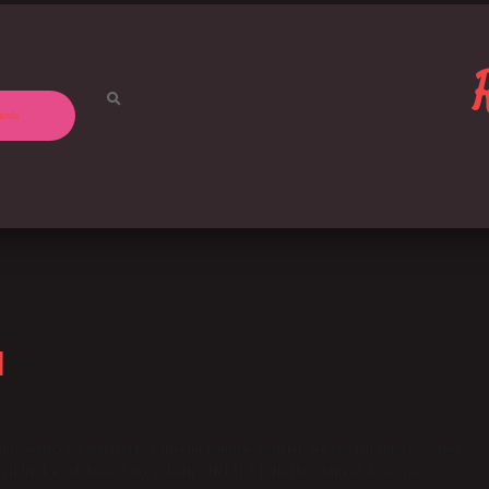
ızda
I
a yaratıcı zekalarıyla kendilerini kanıtlayabilirler. Bu yüzden onlarla sohbet
elidir. En çok hangi burç zekidir? İKİZLER İkizler, dünyadaki en zeki