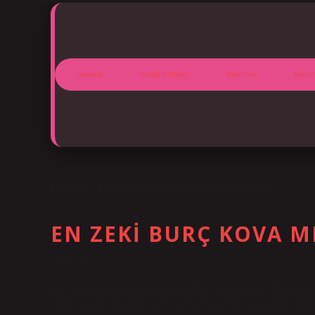
Anasayfa
Gizlilik Politikası
Yasal Uyarı
Hakkım
ETIKET:
EN YALANCI BURÇ HANGI BURÇ
EN ZEKI BURÇ KOVA M
Tarih: Eylül 21, 2024
Kova burcu zeki mi? Kova burçları oldukça zekidir. Çalıştıkları aland
etmek hem üretkendir hem de yeni fikirler üretme konusunda eğlenc