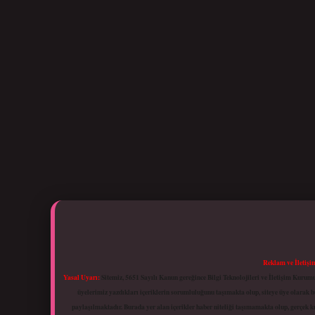
Reklam ve İletişi
Yasal Uyarı:
Sitemiz, 5651 Sayılı Kanun gereğince Bilgi Teknolojileri ve İletişim Kuru
üyelerimiz yazdıkları içeriklerin sorumluluğunu taşımakta olup, siteye üye olarak bu
paylaşılmaktadır. Burada yer alan içerikler haber niteliği taşımamakta olup, gerçek 