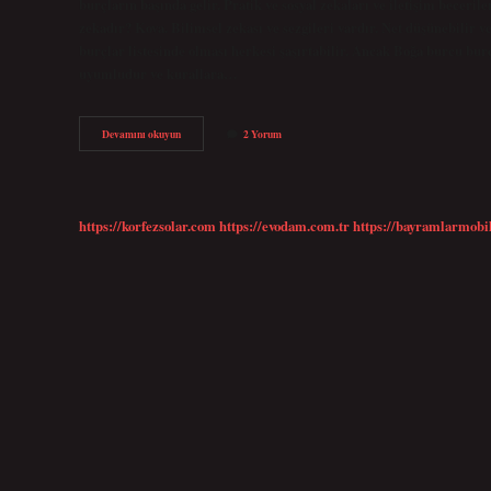
burçların başında gelir. Pratik ve sosyal zekaları ve iletişim beceril
zekadır? Kova. Bilimsel zekası ve sezgileri vardır. Net düşünebilir 
burçlar listesinde olması herkesi şaşırtabilir. Ancak Boğa burcu bur
uyumludur ve kurallara…
En
Devamını okuyun
2 Yorum
Zeki
Burç
Kova
Mı
https://korfezsolar.com
https://evodam.com.tr
https://bayramlarmobi