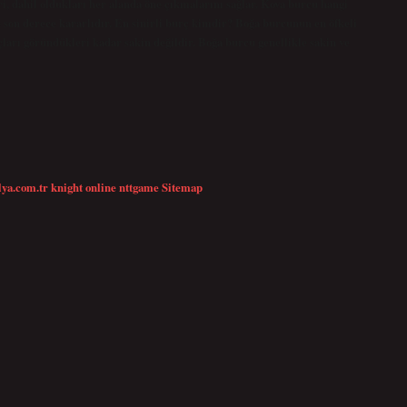
eri, dahil oldukları her alanda öne çıkmalarını sağlar. Kova burcu hangi
ve son derece kararlıdır. En sinirli burç kimdir? Boğa burcunun en öfkeli
çları göründükleri kadar sakin değildir. Boğa burcu genellikle sakin ve
lya.com.tr
knight online
nttgame
Sitemap