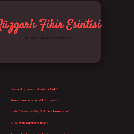
Rüzgarlı Fikir Esintisi
Hayatına hareket katan kısa hikayeler!
SIDEBAR
betci giriş
SON YAZILAR
Ayı Paddington seslendiren kim Türk ?
Ağustos 5, 2026
Burcu Esmersoy’un gençlik sırrı nedir ?
Ağustos 4, 2026
Arda Güler Golden Boy Ödülü’nde kaçıncı oldu ?
Ağustos 4, 2026
Alüminyum hangi boya tutar ?
Temmuz 30, 2026
Kırmızı kan hücresi yüksekliği ne anlama gelir ?