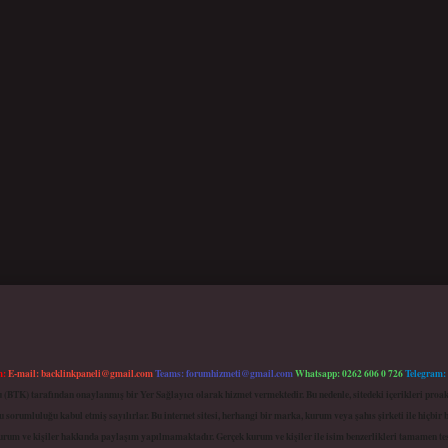
m:
E-mail:
backlinkpaneli@gmail.com
Teams:
forumhizmeti@gmail.com
Whatsapp: 0262 606 0 726
Telegram:
mu (BTK) tarafından onaylanmış bir Yer Sağlayıcı olarak hizmet vermektedir. Bu nedenle, sitedeki içerikleri 
 sorumluluğu kabul etmiş sayılırlar. Bu internet sitesi, herhangi bir marka, kurum veya şahıs şirketi ile hiçbi
kurum ve kişiler hakkında paylaşım yapılmamaktadır. Gerçek kurum ve kişiler ile isim benzerlikleri tamamen te