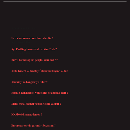
SIDEBAR
SON YAZILAR
Fazla korkunun zararları nelerdir ?
Ağustos 6, 2026
Ayı Paddington seslendiren kim Türk ?
Ağustos 5, 2026
Burcu Esmersoy’un gençlik sırrı nedir ?
Ağustos 4, 2026
Arda Güler Golden Boy Ödülü’nde kaçıncı oldu ?
Ağustos 4, 2026
Alüminyum hangi boya tutar ?
Temmuz 30, 2026
Kırmızı kan hücresi yüksekliği ne anlama gelir ?
Temmuz 27, 2026
Metal metale hangi yapıştırıcı ile yapışır ?
Temmuz 25, 2026
KN350 eldiven ne demek ?
Temmuz 25, 2026
Eurorepar servis garantiyi bozar mı ?
Temmuz 25, 2026