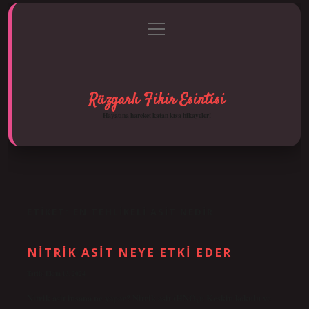
menüyü
Anasayfa
Gizlilik Politikası
Yasal Uyarı
aç
Hakkımızda
Rüzgarlı Fikir Esintisi
Hayatına hareket katan kısa hikayeler!
ETIKET:
EN TEHLIKELI ASIT NEDIR
NITRIK ASIT NEYE ETKI EDER
Tarih: Ekim 13, 2024
Nitrik asit insana ne yapar? Nitrik asit (HNO₃); Keskin kokulu ve