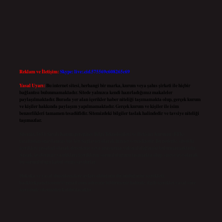
Reklam ve İletişim:
Skype: live:.cid.575569c608265c69
Yasal Uyarı:
Bu internet sitesi, herhangi bir marka, kurum veya şahıs şirketi ile hiçbir
bağlantısı bulunmamaktadır. Sitede yalnızca kendi hazırladığımız makaleler
paylaşılmaktadır. Burada yer alan içerikler haber niteliği taşımamakta olup, gerçek kurum
ve kişiler hakkında paylaşım yapılmamaktadır. Gerçek kurum ve kişiler ile isim
benzerlikleri tamamen tesadüfidir. Sitemizdeki bilgiler taslak halindedir ve tavsiye niteliği
taşımazlar.
Sitemiz, 5651 Sayılı Kanun gereğince Bilgi Teknolojileri ve İletişim Kurumu (BTK)
tarafından onaylanmış bir Yer Sağlayıcı olarak hizmet vermektedir. Bu nedenle, sitedeki
içerikleri proaktif olarak denetleme veya araştırma yükümlülüğümüz bulunmamaktadır.
Ancak, üyelerimiz yazdıkları içeriklerin sorumluluğunu taşımakta olup, siteye üye olarak
bu sorumluluğu kabul etmiş sayılırlar.
Hukuka ve yasal düzenlemelere aykırı olduğunu düşündüğünüz içerikleri,
backlinkpanelicomtr@gmail.com
adresine bildirmeniz halinde, ilgili içerikler yasal süre
içerisinde sitemizden kaldırılacaktır.