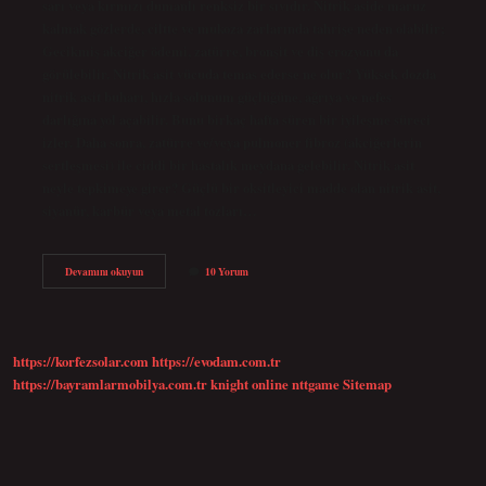
sarı veya kırmızı dumanlı renksiz bir sıvıdır. Nitrik aside maruz
kalmak gözlerde, ciltte ve mukoza zarlarında tahrişe neden olabilir;
Gecikmiş akciğer ödemi, zatürre, bronşit ve diş erozyonu da
görülebilir. Nitrik asit vücuda temas ederse ne olur? Yüksek dozda
nitrik asit buharı, hızla solunum güçlüğüne, ağrıya ve nefes
darlığına yol açabilir. Bunu birkaç hafta süren bir iyileşme süreci
izler. Daha sonra, zatürre ve/veya pulmoner fibroz (akciğerlerin
sertleşmesi) ile ciddi bir hastalık meydana gelebilir. Nitrik asit
neyle tepkimeye girer? Güçlü bir oksitleyici madde olan nitrik asit,
siyanür, karbür veya metal tozları…
Nitrik
Devamını okuyun
10 Yorum
Asit
Neye
Etki
Eder
https://korfezsolar.com
https://evodam.com.tr
https://bayramlarmobilya.com.tr
knight online
nttgame
Sitemap