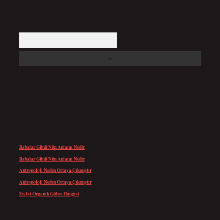
Arama
SON YORUMLAR
Babalar Günü Nün Anlamı Nedir
için
admin
Babalar Günü Nün Anlamı Nedir
için
Altan
Antropoloji Neden Ortaya Çıkmıştır
için
admin
Antropoloji Neden Ortaya Çıkmıştır
için
Ayaz
En Iyi Organik Gübre Hangisi
için
admin