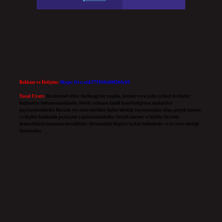
Reklam ve İletişim:
Skype: live:.cid.575569c608265c69
Yasal Uyarı:
Bu internet sitesi, herhangi bir marka, kurum veya şahıs şirketi ile hiçbir
bağlantısı bulunmamaktadır. Sitede yalnızca kendi hazırladığımız makaleler
paylaşılmaktadır. Burada yer alan içerikler haber niteliği taşımamakta olup, gerçek kurum
ve kişiler hakkında paylaşım yapılmamaktadır. Gerçek kurum ve kişiler ile isim
benzerlikleri tamamen tesadüfidir. Sitemizdeki bilgiler taslak halindedir ve tavsiye niteliği
taşımazlar.
Sitemiz, 5651 Sayılı Kanun gereğince Bilgi Teknolojileri ve İletişim Kurumu (BTK)
tarafından onaylanmış bir Yer Sağlayıcı olarak hizmet vermektedir. Bu nedenle, sitedeki
içerikleri proaktif olarak denetleme veya araştırma yükümlülüğümüz bulunmamaktadır.
Ancak, üyelerimiz yazdıkları içeriklerin sorumluluğunu taşımakta olup, siteye üye olarak
bu sorumluluğu kabul etmiş sayılırlar.
Hukuka ve yasal düzenlemelere aykırı olduğunu düşündüğünüz içerikleri,
backlinkpanelicomtr@gmail.com
adresine bildirmeniz halinde, ilgili içerikler yasal süre
içerisinde sitemizden kaldırılacaktır.