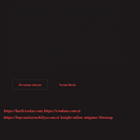
özetleniyor ve en sabırlı burçların Boğa, Başak ve Oğlak olduğu
vurgulanıyor.25 Ekim 2024Makalede burçlar arasındaki sabır
seviyesi özetleniyor ve en sabırlı burçların Boğa, Başak ve Oğlak
olduğu vurgulanıyor. En dindar burç hangisi? Araştırmaya göre
burçlar kuşağının en sadık burcu Oğlak, en az sadık burcu ise
Başak oldu. “Kahramanmaraş Sütçü İmam Üniversitesi İlahiyat
Fakültesi Öğretim Üyesi Yrd. Doç. En çok ağlayan burç hangisi?
Terazi, dünyadaki en duygusal burçlardan biridir. Eğer bir Terazi
ile ilişki içindeyseniz, mahvolmuşsunuz demektir. En inatçı burç
hangisi? Şüphesiz, Boğa tüm burçların en inatçısıdır. Bunun nedeni
Boğa’nın ateşli doğasıdır,…
Hangi
Devamını okuyun
Yorum Bırak
Burç
Sabırlıdır
https://korfezsolar.com
https://evodam.com.tr
https://bayramlarmobilya.com.tr
knight online
nttgame
Sitemap