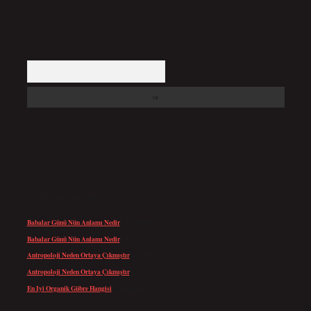
Arama
SON YORUMLAR
Babalar Günü Nün Anlamı Nedir
için
admin
Babalar Günü Nün Anlamı Nedir
için
Altan
Antropoloji Neden Ortaya Çıkmıştır
için
admin
Antropoloji Neden Ortaya Çıkmıştır
için
Ayaz
En Iyi Organik Gübre Hangisi
için
admin