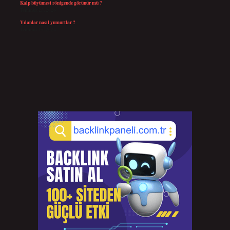
Kalp büyümesi röntgende görünür mü ?
Temmuz 23, 2026
Yılanlar nasıl yumurtlar ?
Temmuz 15, 2026