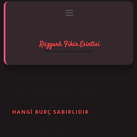
menüyü
Anasayfa
Gizlilik Politikası
Yasal Uyarı
aç
Hakkımızda
Rüzgarlı Fikir Esintisi
Hayatına hareket katan kısa hikayeler!
ETIKET:
EN TAKINTILI BURÇ HANGISI
HANGI BURÇ SABIRLIDIR
Tarih: Aralık 30, 2024
En sabırlı burç hangisi? Makalede burçlar arasındaki sabır seviyesi