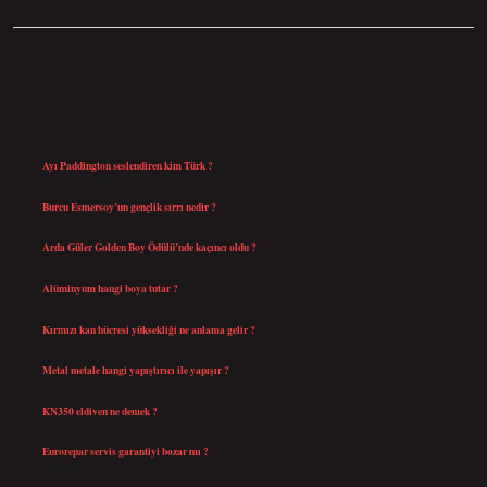
SIDEBAR
SON YAZILAR
Ayı Paddington seslendiren kim Türk ?
Ağustos 5, 2026
Burcu Esmersoy’un gençlik sırrı nedir ?
Ağustos 4, 2026
Arda Güler Golden Boy Ödülü’nde kaçıncı oldu ?
Ağustos 4, 2026
Alüminyum hangi boya tutar ?
Temmuz 30, 2026
Kırmızı kan hücresi yüksekliği ne anlama gelir ?
Temmuz 27, 2026
Metal metale hangi yapıştırıcı ile yapışır ?
Temmuz 25, 2026
KN350 eldiven ne demek ?
Temmuz 25, 2026
Eurorepar servis garantiyi bozar mı ?
Temmuz 25, 2026