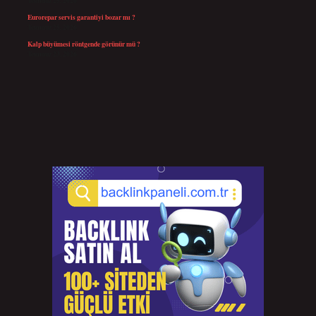
Temmuz 25, 2026
Eurorepar servis garantiyi bozar mı ?
Temmuz 25, 2026
Kalp büyümesi röntgende görünür mü ?
Temmuz 23, 2026