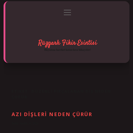
menüyü
Anasayfa
Gizlilik Politikası
Yasal Uyarı
aç
Hakkımızda
Rüzgarlı Fikir Esintisi
Hayatına hareket katan kısa hikayeler!
ETIKET:
DÜZENLI FIRÇALANAN DIŞ NEDEN
ÇÜRÜR
AZI DIŞLERI NEDEN ÇÜRÜR
Tarih: Aralık 30, 2024