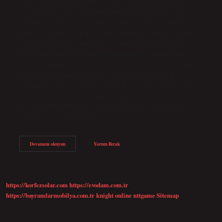
Genç yaşta dişler neden çürür? – Dişlerinizi düzenli olarak
fırçalamamak ve diş ipi kullanmamak plak oluşumuna ve diş
çürümesine yol açabilir. – Şekerli ve asitli yiyecek ve içecekler diş
minesine zarar vererek diş çürümesine neden olabilir. – Ağızda
biriken bakteri plağı zamanla diş çürümesine neden olabilir. Alt
dişler neden çürür? Dişlerde oluşan plaklar diş çürümesinin
başlıca nedenidir. Çok fazla şekerli ve nişastalı yiyecekler yemek ve
ardından dişlerinizi düzgün bir şekilde temizlememek diş
çürümesine yol açar. Şekerli ve nişastalı yiyecekler yedikten sonra
dişlerinizi temizlemezseniz plaklardaki bakteriler beslenir. Azı
dişi çürür mü? Bu nedenle, çürükler genellikle azı dişlerinin
çiğneme yüzeylerinde oluşur. Ayrıca,…
Azı
Devamını okuyun
Yorum Bırak
Dişleri
Neden
Çürür
https://korfezsolar.com
https://evodam.com.tr
https://bayramlarmobilya.com.tr
knight online
nttgame
Sitemap