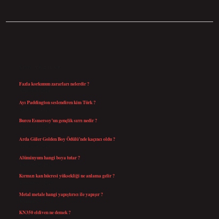
SIDEBAR
SON YAZILAR
Fazla korkunun zararları nelerdir ?
Ağustos 6, 2026
Ayı Paddington seslendiren kim Türk ?
Ağustos 5, 2026
Burcu Esmersoy’un gençlik sırrı nedir ?
Ağustos 4, 2026
Arda Güler Golden Boy Ödülü’nde kaçıncı oldu ?
Ağustos 4, 2026
Alüminyum hangi boya tutar ?
Temmuz 30, 2026
Kırmızı kan hücresi yüksekliği ne anlama gelir ?
Temmuz 27, 2026
Metal metale hangi yapıştırıcı ile yapışır ?
Temmuz 25, 2026
KN350 eldiven ne demek ?