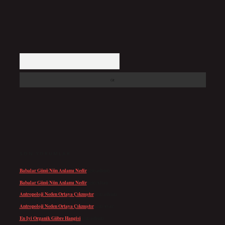
Arama
SON YORUMLAR
Babalar Günü Nün Anlamı Nedir
için
admin
Babalar Günü Nün Anlamı Nedir
için
Altan
Antropoloji Neden Ortaya Çıkmıştır
için
admin
Antropoloji Neden Ortaya Çıkmıştır
için
Ayaz
En Iyi Organik Gübre Hangisi
için
admin