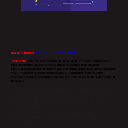
Reklam ve İletişim:
Skype: live:.cid.575569c608265c69
Yasal Uyarı:
Bu internet sitesi, herhangi bir marka, kurum veya şahıs şirketi ile hiçbir
bağlantısı bulunmamaktadır. Sitede yalnızca kendi hazırladığımız makaleler
paylaşılmaktadır. Burada yer alan içerikler haber niteliği taşımamakta olup, gerçek kurum
ve kişiler hakkında paylaşım yapılmamaktadır. Gerçek kurum ve kişiler ile isim
benzerlikleri tamamen tesadüfidir. Sitemizdeki bilgiler taslak halindedir ve tavsiye niteliği
taşımazlar.
Sitemiz, 5651 Sayılı Kanun gereğince Bilgi Teknolojileri ve İletişim Kurumu (BTK)
tarafından onaylanmış bir Yer Sağlayıcı olarak hizmet vermektedir. Bu nedenle, sitedeki
içerikleri proaktif olarak denetleme veya araştırma yükümlülüğümüz bulunmamaktadır.
Ancak, üyelerimiz yazdıkları içeriklerin sorumluluğunu taşımakta olup, siteye üye olarak
bu sorumluluğu kabul etmiş sayılırlar.
Hukuka ve yasal düzenlemelere aykırı olduğunu düşündüğünüz içerikleri,
backlinkpanelicomtr@gmail.com
adresine bildirmeniz halinde, ilgili içerikler yasal süre
içerisinde sitemizden kaldırılacaktır.